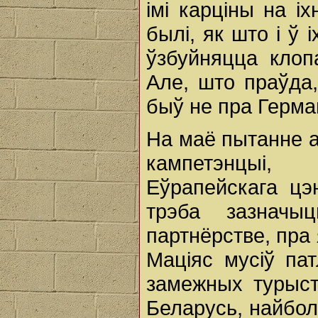
імі карціны на і
былі, як што і ў 
ўзбуйняцца клопа
Але, што праўда,
быў не пра Герм
На маё пытанне а
кампетэнцыі,
Еўрапейскага цэ
трэба зазнач
партнёрстве, пра 
Маціяс мусіў па
замежных турыст
Беларусь, найбол