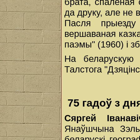
брата, спаленая
да друку, але не 
Пасля прыезду
вершаваная казка
паэмы" (1960) і з
На беларускую 
Талстога "Дзяцінс
75 гадоў з д
Сяргей Івана
Янаўшчына Зэльв
беларускі геогра