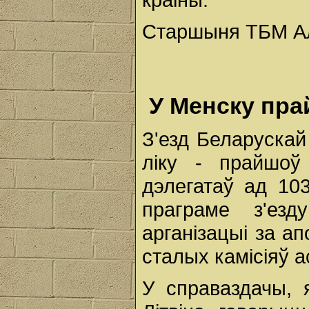
Старшыня ТБМ Ал
У Менску прай
З'езд Беларускай
ліку - прайшоў
дэлегатаў ад 10
праграме з'ез
арганізацыі за ап
сталых камісіяў 
У справаздачы, 