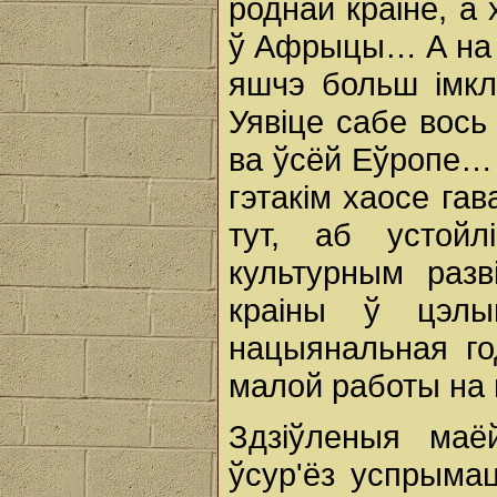
роднай краіне, а
ў Афрыцы… А на 
яшчэ больш імкл
Уявіце сабе вось 
ва ўсёй Еўропе… 
гэтакім хаосе гав
тут, аб устойл
культурным разв
краіны ў цэлы
нацыянальная го
малой работы на м
Здзіўленыя маё
ўсур'ёз успрыма