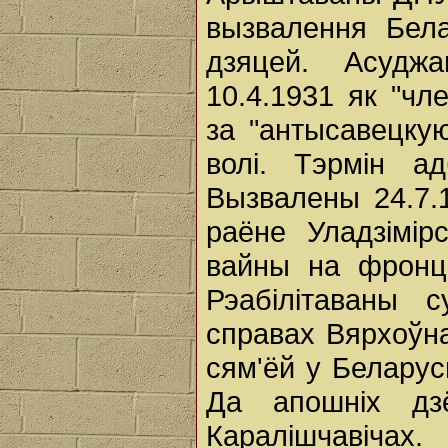
вызвалення Бела
дзяцей. Асудж
10.4.1931 як "чл
за "антысавецку
волі. Тэрмін а
Вызвалены 24.7.
раёне Уладзімір
вайны на фронц
Рэабілітаваны 
справах Вярхоўна
сям'ёй у Беларус
Да апошніх д
Каралішчавічах.