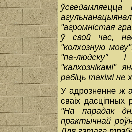
ўсведамляецца 
агульнанацыя
"агромністая гр
ў свой час, на
"колхозную мову
"па-людску" 
"калхознікамі" 
рабіць такімі не х
У адрозненне ж а
сваіх дасціпных
"На парадак д
практычнай роўн
Для гэтага трэб