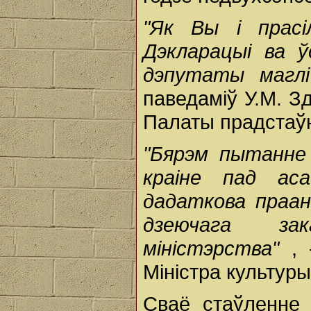
"Як Вы і прасі
Дэкларацыі ва ў
дэпутаты маглі
паведаміў У.М. З
Палаты прадстаўн
"Бярэм пытанне
краіне пад аса
дадаткова праан
дзеючага за
міністэрства"
,
Міністра культуры
Сваё стаўленне