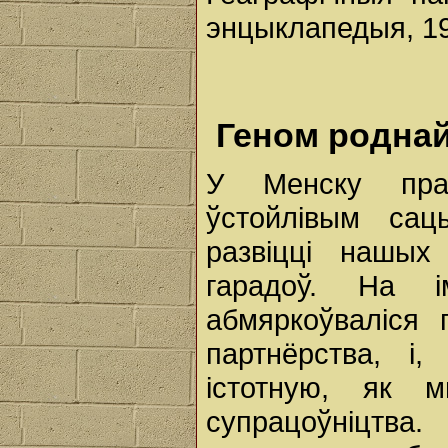
энцыклапедыя, 1
Геном родна
У Менску пра
ўстойлівым сац
развіцці нашых
гарадоў. На 
абмяркоўваліся 
партнёрства, і
істотную, як 
супрацоўніцтва