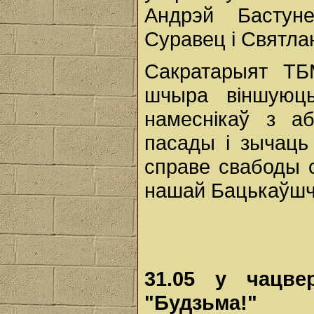
Андрэй Бастуне
Суравец і Святлан
Сакратарыят ТБ
шчыра віншуюц
намеснікаў з а
пасады і зычаць 
справе свабоды 
нашай Бацькаўш
31.05 у чацв
"Будзьма!"