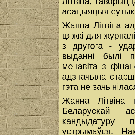
Літвіна, гаворыц
асацыяцыя сутыкн
Жанна Літвіна а
цяжкі для журналіс
з другога - уда
выданні былі 
менавіта з фіна
адзначыла старш
гэта не зачынілас
Жанна Літвіна 
Беларускай а
кандыдатуру 
устрымаўся. На