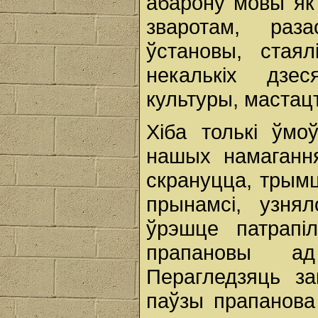
абарону мовы як 
зваротам, ра
ўстановы, стая
некалькіх дзе
культуры, маста
Хіба толькі ўм
нашых намагання
скрануцца, трым
прынамсі, узнял
ўрэшце патрапі
прапановы ад
Перагледзяць з
паўзы прапанова