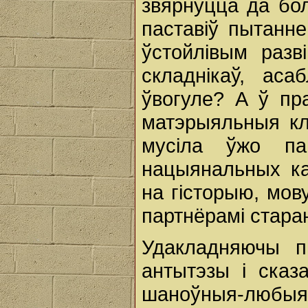
звярнуцца да бол
паставіў пытанне
ўстойлівым разв
складнікаў, аса
ўвогуле? А ў пр
матэрыяльныя кл
мусіла ўжо па
нацыянальных ка
на гісторыю, мову
партнёрамі стара
Удакладняючы п
антытэзы і сказа
шаноўныя-любыя, 