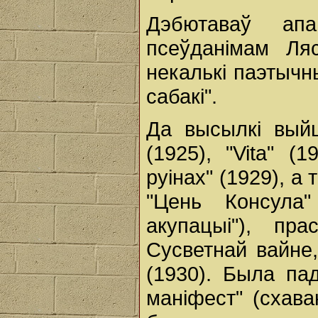
Дэбютаваў ап
псеўданімам Ля
некалькі паэтычны
сабакі".
Да высылкі выйш
(1925), "Vita" (
руінах" (1929), а
"Цень Консула"
акупацыі"), пр
Сусветнай вайне
(1930). Была па
маніфест" (схава