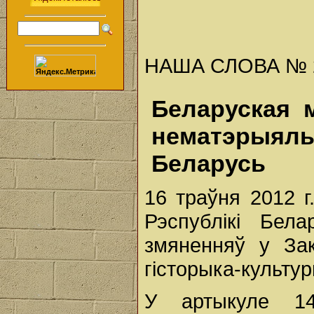
НАША СЛОВА № 21 
Беларуская 
нематэрыяль
Беларусь
16 траўня 2012 г
Рэспублікі Бел
змяненняў у Зак
гісторыка-культу
У артыкуле 14