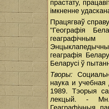
прастату, працаві
імкненне удаскан
Працягваў справу
"Географія Бел
геаграфічным 
Энцыклапедычн
геаграфія Белару
Беларусі ў пытанн
Творы:
Социаль
наука и учебная 
1989. Тэорыя са
лекцый. - Мн.
Геаграфічныя па