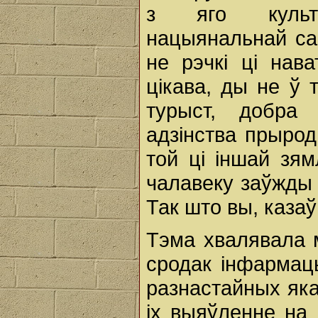
з яго культу
нацыянальнай са
не рэчкі ці нав
цікава, ды не ў 
турыст, добра 
адзінства прыро
той ці іншай зя
чалавеку заўжды 
Так што вы, каза
Тэма хвалявала м
сродак інфармацы
разнастайных яка
іх выяўленне на 