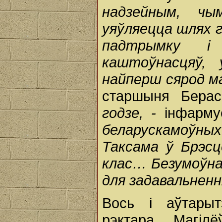
надзейным, чы
уяўляецца шлях г
падтрымку і 
каштоўнасцяў,
найперш сярод м
старшыня Берас
годзе, -
інфарму
беларускамоўных
Таксама ў Брэс
клас… Безумоўна
для задавальненн
Вось і аўтарыт
рэктара Магілё