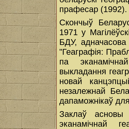
прафесар (1992).
Скончыў Беларус
1971 у Магілёўск
БДУ, адначасова 
"Геаграфія: Пра
па эканамічна
выкладання геагра
новай канцэпцы
незалежнай Бела
дапаможнікаў для
Заклаў асновы 
эканамічнай ге