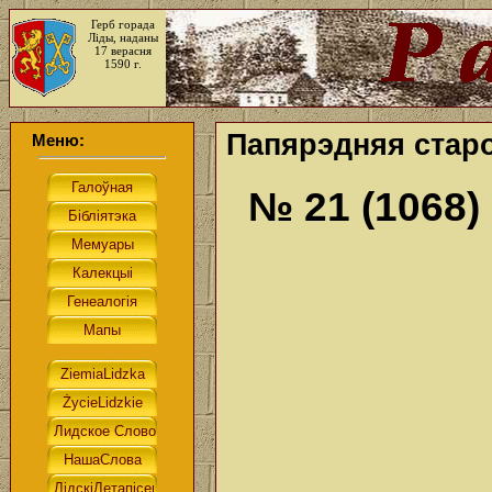
Герб горада
Ліды, наданы
17 верасня
1590 г.
Папярэдняя старо
Меню:
№ 21 (1068)