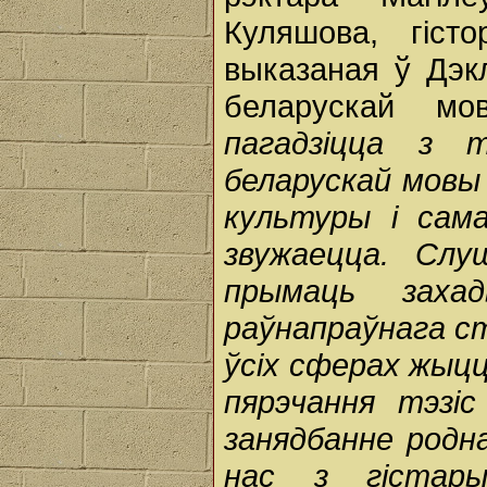
Куляшова, гіст
выказаная ў Дэк
беларускай м
пагадзіцца з
беларускай мовы 
культуры і сама
звужаецца. Слу
прымаць заха
раўнапраўнага ст
ўсіх сферах жыцц
пярэчання тэз
занядбанне родн
нас з гістар