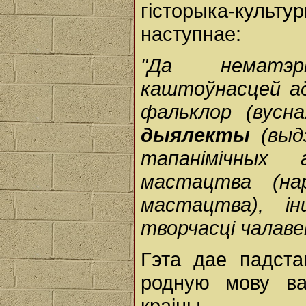
гісторыка-кул
наступнае:
"Да нематэры
каштоўнасцей ад
фальклор (вусн
дыялекты
(выд
тапанімічных
мастацтва (нар
мастацтва), і
творчасці чалаве
Гэта дае падст
родную мову ва
краіны.