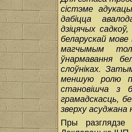
сістэме адукацы
дабіцца авало
дзіцячых садкоў,
беларускай мове 
магчымым тол
ўнармавання бел
слоўніках. Заты
меншую ролю па
становішча з 
грамадскасць, б
зверху асуджана 
Пры разглядзе 