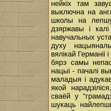
нейкіх там зав
выключна на англ
школы на лепшу
дзяржавы і кал
навучальных уста
духу нацыяналь
вялікай Германіі 
бярэ самы непас
нацыі - пачалі в
маладыя і адука
якой нарадзіліс
сваёй у "грамад
шукаць найлепш