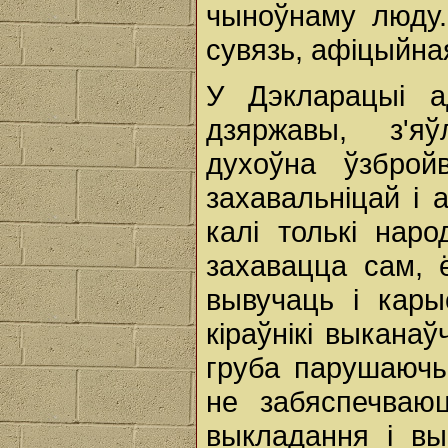
чыноўнаму люду.
сувязь, афіцыйна
У Дэкларацыі а
дзяржавы, з'я
духоўна ўзброй
захавальніцай і 
калі толькі наро
захавацца сам, 
вывучаць і карыс
кіраўнікі выканаў
груба парушаючы
не забяспечваю
выкладання і в