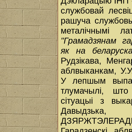
Дэкларацыю ІНП -
службовай лесві
рашуча службовы
металічнымі л
"Грамадзянам г
як на беларуск
Рудзікава, Менга
аблвыканкам, У.У
У лепшым выпа
тлумачылі, шт
сітуацыі з вык
Давыдзька,
ДЗЯРЖТЭЛЕРА
Гарадзенскі аб