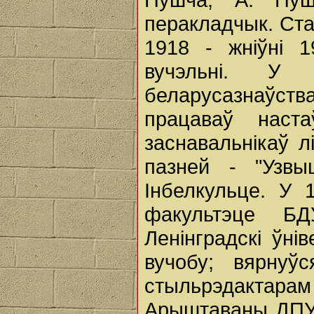
перакладчык. Ста
1918 - жніўні 
вучэльні. У
беларусазнаўст
працаваў нас
заснавальнікаў л
пазней - "Узв
Інбелкульце. У 
факультэце Б
Ленінградскі ўні
вучобу; вярнуў
стыльрэдакт
Арыштаваны ДПУ 