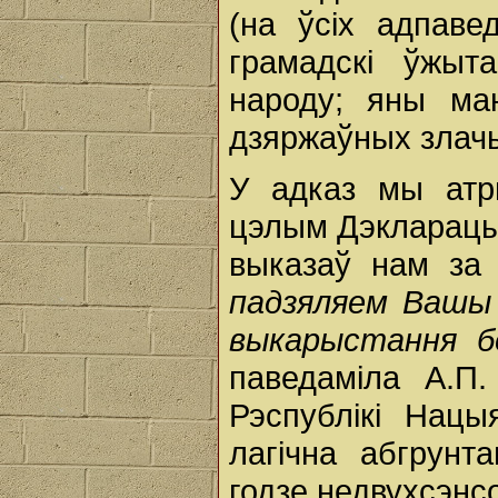
(на ўсіх адпаве
грамадскі ўжыт
народу; яны ма
дзяржаўных злач
У адказ мы атры
цэлым Дэкларацыя
выказаў нам за
падзяляем Вашы
выкарыстання б
паведаміла А.П.
Рэспублікі Нацы
лагічна абгрунт
годзе недвухсэнс