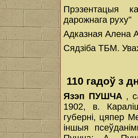
Прэзентацыя ка
дарожнага руху"
Адказная Алена А
Сядзіба ТБМ. Ува
110 гадоў з 
Язэп ПУШЧА
, 
1902, в. Каралі
губерні, цяпер М
іншыя псеўданім
Пушча; А. Пуш