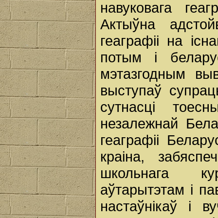
навуковага геагр
Актыўна адстой
геаграфіі на існ
потым і белару
мэтазгодным вы
выступаў супрац
сутнасці тоес
незалежнай Бела
геаграфіі Белару
краіна, забяспе
школьнага ку
аўтарытэтам і па
настаўнікаў і в