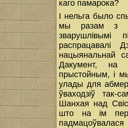
каго памарока?
І нельга было сп
мы разам з а
зварушлівымі п
распрацавалі 
нацыянальнай са
Дакумент, на 
прыстойным, і м
улады для абмер
ўваходзіў так-с
Шанхая над Свіс
што на ім пер
падмацоўвалася