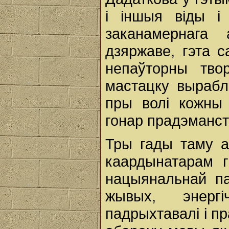
і іншыя віды і
заканамернага 
дзяржаве, гэта с
непаўторны тво
мастацку вырабл
пры волі кожны
гонар прадэманст
Тры гады таму ак
каардынатарам г
нацыянальнай па
жывых, энерг
падрыхтавалі і п