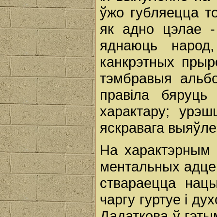
ўжо губляецца т
як адно цэлае -
яднаюць народ
канкрэтных прыр
тэмбравыя альб
правіла бяруць
характару; урэ
яскравага выяўле
На характэрным 
ментальных адцен
ствараецца нацы
чаргу гуртуе і д
Дадаткова ў гэты