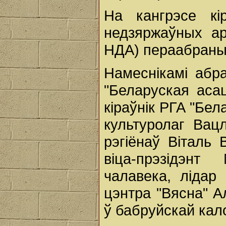
На кангрэсе кі
недзяржаўных ар
НДА) пераабраны
Намеснікамі абра
"Беларуская аса
кіраўнік РГА "Бела
культуролаг Вац
рэгіёнаў Віталь 
віца-прэзідэн
чалавека, лідар 
цэнтра "Вясна" А
ў бабруйскай кало