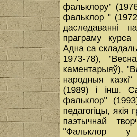
фальклору" (197
фальклор " (197
даследаванні п
праграму курса 
Адна са складальн
1973-78), "Весн
каментарыяў), "В
народныя казкі" 
(1989) і інш. С
фальклор" (1993
педагогіцы, якія
паэтычнай твор
"Фальклор у