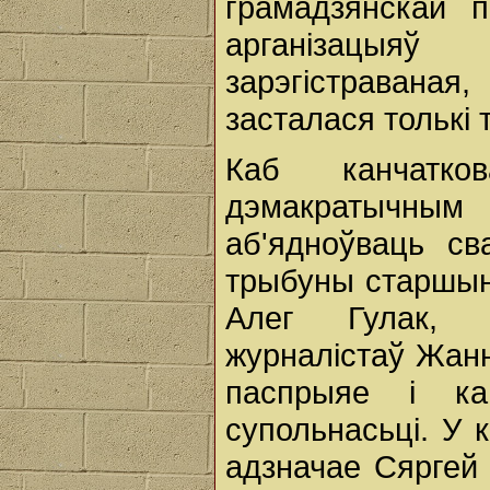
грамадзянскай п
арганізацыя
зарэгістраваная,
засталася толькі 
Каб канчатко
дэмакратычным 
аб'ядноўваць св
трыбуны старшыня
Алег Гулак, к
журналістаў Жанн
паспрыяе і ка
супольнасьці. У 
адзначае Сяргей