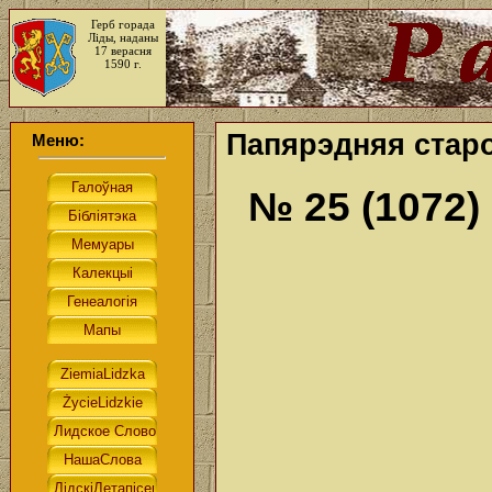
Герб горада
Ліды, наданы
17 верасня
1590 г.
Папярэдняя старо
Меню:
№ 25 (1072)