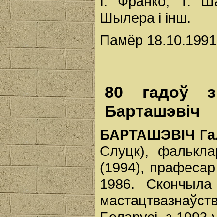
І. Франко, Т. Ш
Шылера і інш.
Памёр 18.10.1991 
80 гадоў з
Барташэвіч
БАРТАШЭВІЧ Га
Слуцк), фалькла
(1994), прафесар
1986. Скончыла
мастацтвазнаўс
Беларусі, з 1993 