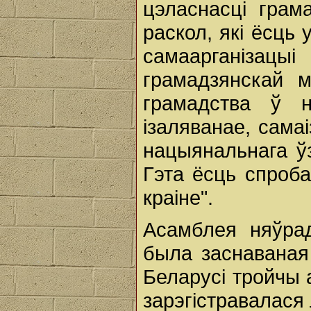
цэласнасці грам
раскол, які ёсць 
самаарганіза
грамадзянскай м
грамадства ў н
ізаляванае, самаі
нацыянальнага ў
Гэта ёсць спроб
краіне".
Асамблея няўра
была заснаваная 
Беларусі тройчы 
зарэгістравалася 