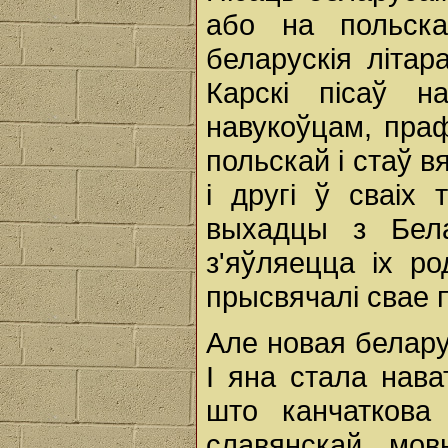
або на польска
беларускія літар
Карскі пісаў н
навукоўцам, пра
польскай і стаў вя
і другі ў сваіх
выхадцы з Бела
з'яўляецца іх р
прысвячалі свае 
Але новая белару
І яна стала нав
што канчаткова
славянскай мов