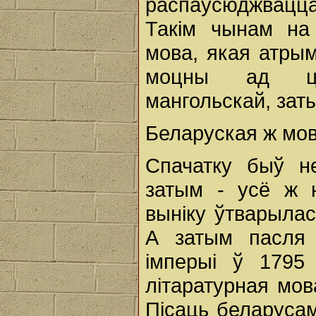
распаўсюджвац
Такім чынам на
мова, якая атры
моцны ад цар
мангольскай, зат
Беларуская ж мов
Спачатку быў не
затым - усё ж н
выніку ўтварылас
А затым пасля 
імперыі ў 1795 
літаратурная мо
Пісаць беларусам