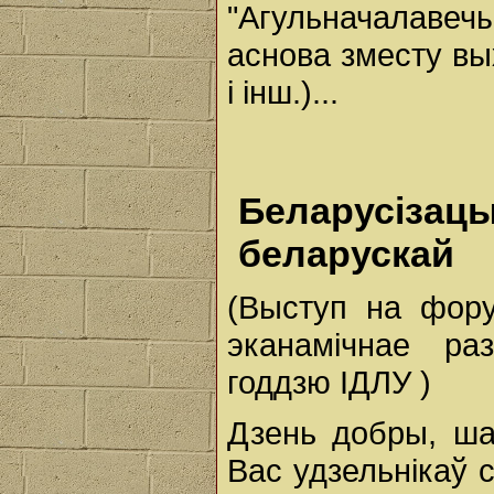
"Агульначалаве
аснова зместу вы
і інш.)...
Беларусізац
беларускай
(Выступ на фору
эканамічнае ра
годдзю ІДЛУ )
Дзень добры, ша
Вас удзельнікаў 