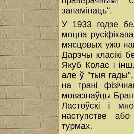
праверачнымі 
запамінаць".
У 1933 годзе бе
моцна русіфікава
мясцовых ужо на
Дарэчы класікі б
Якуб Колас і інш
але ў "тыя гады",
на грані фізічн
мовазнаўцы Брані
Ластоўскі і мн
наступстве або
турмах.