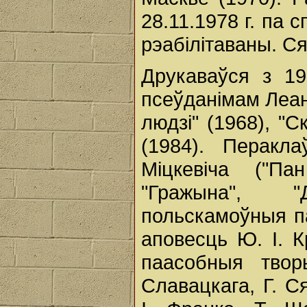
28.11.1978 г. па
рэабілітаваны. С
Друкаваўся з 19
псеўданімам Леані
людзі" (1968), "
(1984). Перакл
Міцкевіча ("Па
"Гражына", "
польскамоўныя па
аповесць Ю. І. К
паасобныя твор
Славацкага, Г. С