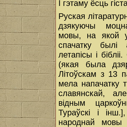
І гэтаму ёсць гіс
Руская літаратур
дзякуючы моцн
мовы, на якой у
спачатку былі 
летапісы і біблі
(якая была дзя
Літоўскам з 13 п
мела напачатку т
славянскай, а
відным царкоў
Тураўскі і інш.
народнай мовы 