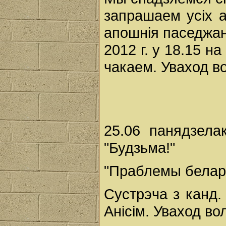
запрашаем усіх 
апошнія паседжанн
2012 г. у 18.15 н
чакаем. Уваход в
25.06 панядзела
"Будзьма!"
"Праблемы белару
Сустрэча з канд. 
Анісім. Уваход во