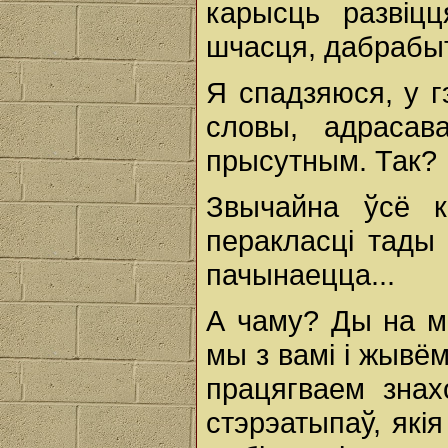
карысць развіцц
шчасця, дабрабыт
Я спадзяюся, у г
словы, адрасав
прысутным. Так?
Звычайна ўсё к
перакласці тады 
пачынаецца...
А чаму? Ды на мо
мы з вамі і жывём
працягваем знах
стэрэатыпаў, які