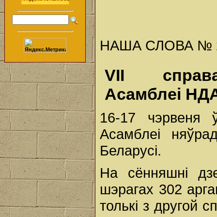
НАША СЛОВА № 25 
VII справа
Асамблеі НД
16-17 чэрвеня 
Асамблеі няўра
Беларусі.
На сённяшні дз
шэрагах 302 арга
толькі з другой с