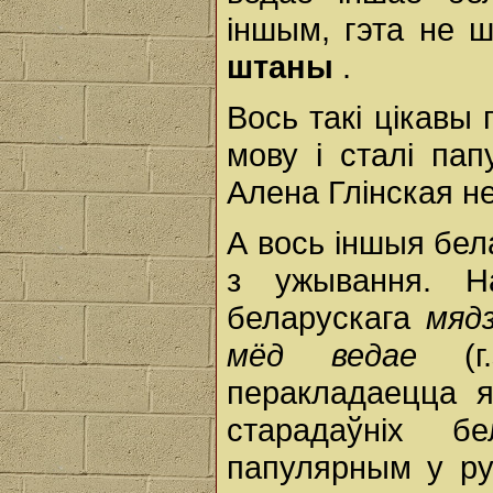
іншым, гэта не ш
штаны
.
Вось такі цікавы
мову і сталі па
Алена Глінская не
А вось іншыя бела
з ужывання. Н
беларускага
мяд
мёд ведае
(
перакладаецца 
старадаўніх б
папулярным у ру