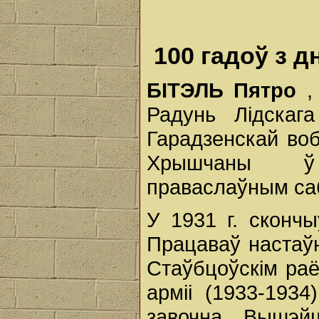
100 гадоў з 
БІТЭЛЬ Пятро
,
Радунь Лідскаг
Гарадзенскай воб
Хрышчаны ў 
праваслаўным са
У 1931 г. скончы
Працаваў настаўн
Стаўбцоўскім раё
арміі (1933-1934
завочна Вышэйш