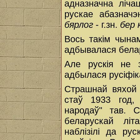
адназначна лічац
рускае абазначэ
бярлог
- г.зн.
бер 
Вось такім чына
адбывалася бела
Але рускія не з
адбылася русіфік
Страшнай вяхой 
стаў 1933 год,
народаў" тав. 
беларускай літ
наблізілі да ру