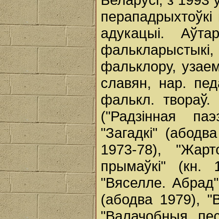
перападрыхтоўкі 
адукацыі. Аўт
фалькларыстыкі,
фальклору, узаем
славян, нар. пе
фалькл. твораў.
("Радзінная паэ
"Загадкі" (абодва
1973-78), "Жарт
прымаўкі" (кн. 
"Вяселле. Абрад"
(абодва 1979), "В
"Валачобныя пес