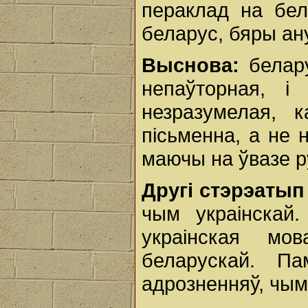
пераклад на бел
беларус, бяры ан
Выснова:
белар
непаўторная, і
незразумелая, 
пісьменна, а не 
маючы на ўвазе р
Другі стэрэаты
чым украінскай
украінская мо
беларускай. П
адрозненняў, чым 