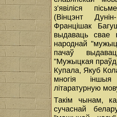
з'явіліся пісь
(Вінцэнт Дунін-
Францішак Багуш
выдаваць свае 
народнай "мужыцк
пачаў выдава
"Мужыцкая праўда
Купала, Якуб Кола
многія іншыя
літаратурную мов
Такім чынам, к
сучаснай белар