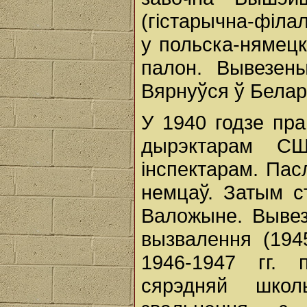
(гістарычна-філал
у польска-нямецк
палон. Вывезен
Вярнуўся ў Белар
У 1940 годзе пра
дырэктарам 
інспектарам. Пас
немцаў. Затым с
Валожыне. Вывез
вызвалення (194
1946-1947 гг. 
сярэдняй шко