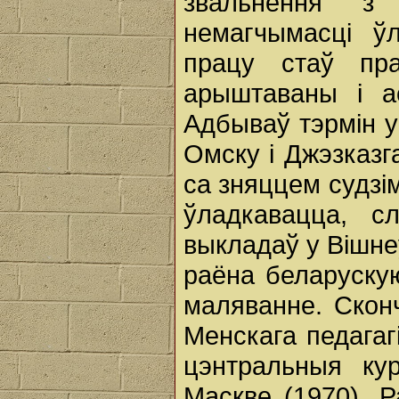
звальнення з
немагчымасці ў
працу стаў пр
арыштаваны і а
Адбываў тэрмін у
Омску і Джэзказг
са зняццем судзім
ўладкавацца, с
выкладаў у Вішн
раёна беларускую
маляванне. Скон
Менскага педагаг
цэнтральныя ку
Маскве (1970). 