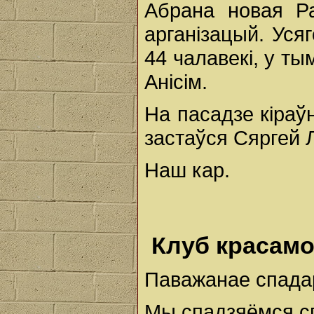
Абрана новая Р
арганізацый. Уся
44 чалавекі, у ты
Анісім.
На пасадзе кіраў
застаўся Сяргей Л
Наш кар.
Клуб красамо
Паважанае спада
Мы спадзяёмся сп