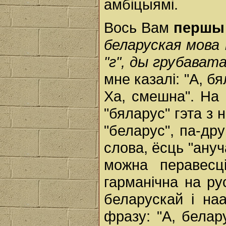
амбіцыямі.
Вось Вам
першы
беларуская мова
"г", ды грубават
мне казалі: "А, б
Ха, смешна". На
"бяларус" гэта з
"беларус", па-дру
слова, ёсць "ануч
можна перавесц
гарманічна на ру
беларускай і на
фразу: "А, белар