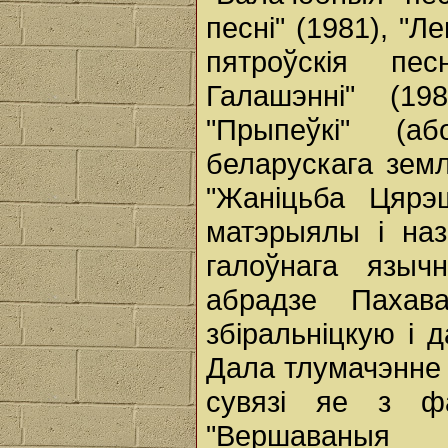
песні" (1981), "Ле
пятроўскія пес
Галашэнні" (19
"Прыпеўкі" (а
беларускага земл
"Жаніцьба Цярэ
матэрыялы і назі
галоўнага языч
абрадзе Пахава
збіральніцкую і 
Дала тлумачэнне 
сувязі яе з ф
"Вершаваныя 