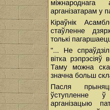
міжнароднага 
арганізатарам у 
Кіраўнік Асамб
стаўленне дзяр
толькі пагаршаец
"... Не спраўдз
вітка рэпрэсіяў 
Таму можна ска
значна больш скла
Пасля прыняцц
ўступленне ў 
арганізацыю п