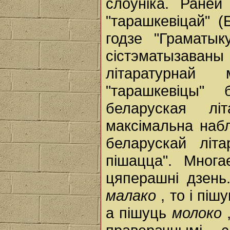
слоўніка. Раней
"тарашкевіцай" 
годзе "Граматык
сістэматызава
літаратурнай
"тарашкевіцы"
беларуская лі
максімальна набл
беларускай літ
пішацца". Многа
цяперашні дзень
малако
, то і піш
а пішуць
молоко