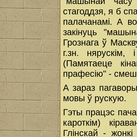
"машынай часу
стагоддзя, я б сп
палачанамі. А во
закінуць "машы
Грознага ў Маскву
г.зн. нярускім,
(Памятаеце кін
прафесію" - смеш
А зараз пагаворы
мовы ў рускую.
Гэты працэс пача
кароткім) кіра
Глінскай - жонкі