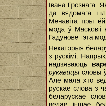
Івана Грознага. 
да вядомага шля
Менавіта пры ёй
мода ў Масковіі
Гадунове гэта мо
Некаторыя белару
з рускімі. Напрык
надзяваюць
ва
рукавицы
словы 
Але мала хто ве
рускае слова з ч
беларускае слов
ведае іншае бе