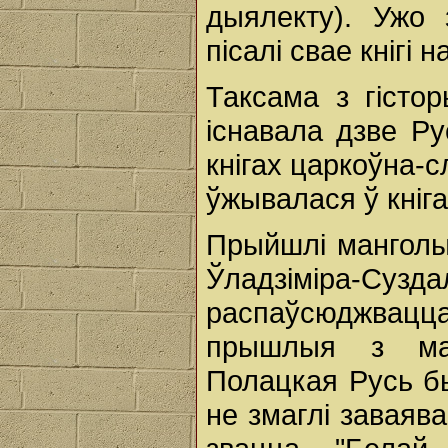
дыялекту). Ужо 
пісалі свае кнігі 
Таксама з гісто
існавала дзве Ру
кнігах царкоўна-с
ўжывалася ў кніг
Прыйшлі манголы
Ўладзіміра-Сузда
распаўсюджвацца
прышлыя з ман
Полацкая Русь бы
не змаглі заваяв