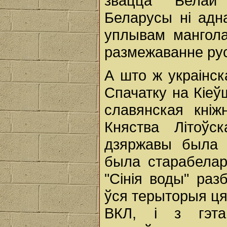
звацца "Белай 
Беларусы ні адн
уплывам мангол
размежаванне рус
А што ж украінс
Спачатку на Кіе
славянская кніж
Княства Літоўс
дзяржавы была 
была старабелар
"Сінія воды" разб
ўся терыторыя ц
ВКЛ, і з гэта