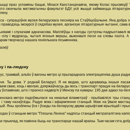
ыцці праз успаміны бацькі, Міхася Канстанцінавіча, якому Колас прысвяціў 
то скончыла матэматычны факультэт БДУ, усё жыццё займаецца літаратурна
ляху.
са - супрацоўнік музея беларускага песняра на Стаўбцоўшчыне. Яна добра зна
раводзіць экскурсіі ў сядзібах музея, арганізуе літаратурныя чытанні, сама 
нікамі і слухачамі адначасова. Магілёўцы з нагоды сустрэчы падрыхтавалі ве
сілу і мудрасць, чыталі ягоныя вершы, выконвалі песні на словы паэта. 
арам творчасці нашага геніяльнага пісьменніка.
ілёў.
ку і па-людску
бус, трамвай, альбо ў вагоны метро ці прыгараднага электрацягніка душа раду
не. Ты дома. У роднай Беларусі. Я не ведаю, што адчуваюць іншыя пасаж
аем сваю, хоць і кволую, дзяржаўнасць ды вось і транспарт працуе на белар
у ўспамінаю, што і прагноз надвор'я ў Менску па нумары: 195 дае адказ па-бел
Менскага метро падоўжылася на некалькі кіламетраў - прыбавіліся тры станц
я і таму назаўсёды. Радуе вока і афармленне станцый. Маю на ўвазе мастацк
танцый. Яны зроблены ўсе і ўсюды па-беларуску двума шрыфтамі кірыліцай і пры
одах ў станцыю метро "Плошча Леніна" надпісы станцый метрапалітэна напісаны
е прыклад, як павінна быць на транспарце нашай краіны. Тым часам гэта доб