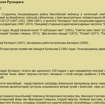
ксея Русецкага
)
Студзянец Касцюковіцкага раёна Магілёўскай вобласці ў сялянскай сям'
аў ва ўпраўленні саўгасаў у Мінусінску, у бактэрыялагічных лабараторыях Ма
БССР (1947-1952, 1960-1967), у часопісе "Беларусь" быў загадчыкам аддзела 
га рэдактара (1967-1973). Працаваў старшым рэдактарам рэдакцыі часопіса "Б
годзе. Выдаў зборнікі паэзіі "У заўтрашні свет" (1951), "Святло акон тваіх" (195
орам" (паэмы і вершы, 1971), "Два колеры жыцця" (1973), "Позірк" (1977), "Паэ
аў Беларусі (1947), Заслужаны работнік культуры Беларусі (1983).
 Літаратурная прэмія імя Аркадзя Куляшова ў 1981 годзе. Узнагароджаны двум
оддзі Беларусі: сёлета мы адзначылі 130-годдзе з дня нараджэння класікаў
сіма Танка. Шмат творчых сустрэч і вечарын з гэтай нагоды прайшло і ў Магі
вай.
тні магілёўцаў - прадставілася сапраўды ўнікальная магчымасць весці гавор
анням арганізатараў сустрэча атрымалася вельмі чулай і ўзнёслай, таму што
устракала прыхільнікаў творчасці беларускага песняра пры ўваходзе ў актавую 
беларускай мовы імя Францішка Скарыны зладзіў імпрэзу. Кніжная выстава, 
ыя кнігі Коласа, нагадаць знакамітыя радочкі вершаў, пазнаёміцца з найноўш