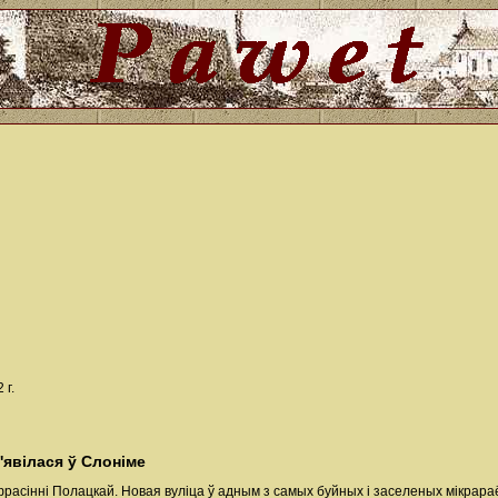
 г.
'явілася ў Слоніме
фрасінні Полацкай. Новая вуліца ў адным з самых буйных і заселеных мікрара