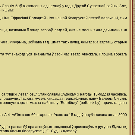
ень Слонім быў вызвалены ад немцаў у гады Другой Сусветнай вайны. Але,
о іншым:
цы імя Ефрасінні Полацкай - імя нашай беларускай святой палачанкі, тым
цы, названыя ў гонар асобаў, падзей, якія не мелі ніякага дачынення ні
кага, Мічурына, Войкава і г.д. Шмат такіх вуліц, якім трэба вяртаць старыя
 тут знаходзіўся знакаміты ў свой час Тэатр Агінскага. Плошча Горкага
са "Лідскі летапісец" Станіславам Суднікам з нагоды 15-годдзя часопіса.
супрацоўнік Лідскага музея, кандыдат геаграфічных навук Валеры Сліўкін.
ктронную версію можна набыць у "Белкіёску" (belkiosk.by), прачытаць на
т А-4. Аб'ём каля 60 старонак. Усяго за 15 гадоў апублікавана звыш 3000
 Суднік распавёў пра асноўныя тэндэнцыі ў краязнаўчым руху на Лідчыне,
 стала больш беларускасці, С. Суднік адказаў: