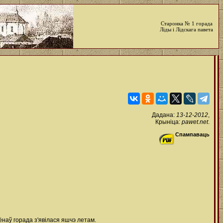
Старонка № 1 горада
Ліды і Лідскага павета
Дадана:
13-12-2012
,
Крыніца:
pawet.net
.
Спампаваць
ёнаў горада з'явілася яшчэ летам.