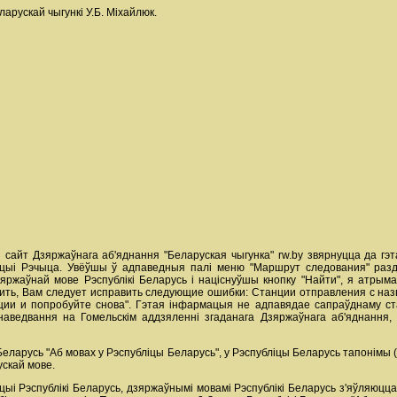
арускай чыгункі У.Б. Міхайлюк.
 сайт Дзяржаўнага аб'яднання "Беларуская чыгунка" rw.by звярнуцца да гэ
танцыі Рэчыца. Увёўшы ў адпаведныя палі меню "Маршрут следования" ра
ржаўнай мове Рэспублікі Беларусь і націснуўшы кнопку "Найти", я атрымаў
ть, Вам следует исправить следующие ошибки: Станции отправления с назв
ции и попробуйте снова". Гэтая інфармацыя не адпавядае сапраўднаму ста
аведвання на Гомельскім аддзяленні згаданага Дзяржаўнага аб'яднання,
 Беларусь "Аб мовах у Рэспубліцы Беларусь", у Рэспубліцы Беларусь тапонімы
рускай мове.
ыі Рэспублікі Беларусь, дзяржаўнымі мовамі Рэспублікі Беларусь з'яўляюцца 