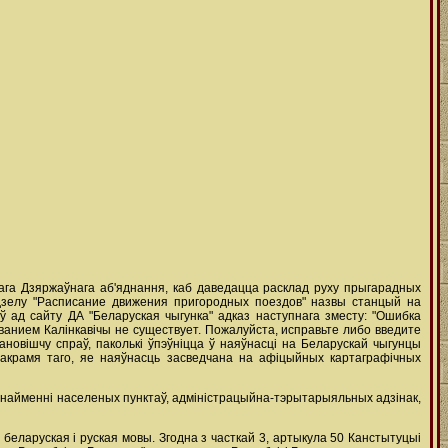
тага Дзяржаўнага аб'яднання, каб даведацца расклад руху прыгарадных
здзелу "Расписание движения пригородных поездов" назвы станцый на
 ад сайту ДА "Беларуская чыгунка" адказ наступнага зместу: "Ошибка
анием Калінкавічы не существует. Пожалуйста, исправьте либо введите
новішчу спраў, паколькі ўпэўніцца ў наяўнасці на Беларускай чыгунцы
 акрамя таго, яе наяўнасць засведчана на афіцыйных картаграфічных
 (найменні населеных пунктаў, адміністрацыйна-тэрытарыяльных адзінак,
беларуская і руская мовы. Згодна з часткай 3, артыкула 50 Канстытуцыі