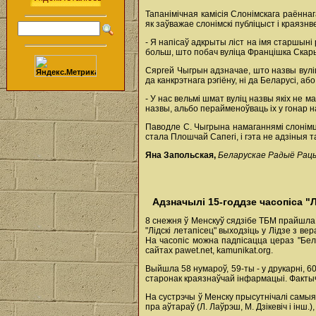
Тапанімічная камісія Слонімскага раённа
як заўважае слонімскі публіцыст і краяз
- Я напісаў адкрыты ліст на імя старшын
больш, што побач вуліца Францішка Скарыны
Сяргей Чыгрын адзначае, што назвы вуліц
да канкрэтнага рэгіёну, ні да Беларусі, а
- У нас вельмі шмат вуліц назвы якіх не ма
назвы, альбо перайменоўваць іх у гонар 
Паводле С. Чыгрына намаганнямі слонімца
стала Плошчай Сапегі, і гэта не адзіныя 
Яна Запольская,
Беларускае Радыё Рац
Адзначылі 15-годдзе часопіса "Л
8 снежня ў Менскуў сядзібе ТБМ прайшла т
"Лідскі летапісец" выходзіць у Лідзе з в
На часопіс можна падпісацца цераз "Белп
сайтах pawet.net, kamunikat.org.
Выйшла 58 нумароў, 59-ты - у друкарні, 6
старонак краязнаўчай інфармацыі. Факты
На сустрэчы ў Менску прысутнічалі самыя 
пра аўтараў (Л. Лаўрэш, М. Дзікевіч і інш.