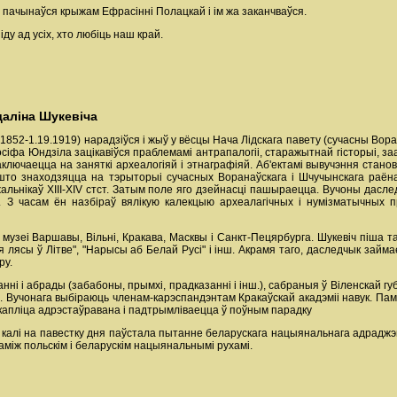
а, пачынаўся крыжам Ефрасінні Полацкай і ім жа заканчваўся.
ду ад усіх, хто любіць наш край.
даліна Шукевіча
.1852-1.19.1919) нарадзіўся i жыў у вёсцы Нача Лідскага павету (сучасны Во
іфа Юндзіла зацікавіўся праблемамі антрапалогіі, старажытнай гісторыі, заа
ключаецца на заняткі археалогіяй i этнаграфіяй. Аб'ектамі вывучэння станов
 што знаходзяцца на тэрыторыі сучасных Воранаўскага i Шчучынскага раён
жальнікаў ХІІІ-XIV стст. Затым поле яго дзейнасці пашыраецца. Вучоны даследу
). З часам ён назбіраў вялікую калекцыю археалагічных i нумізматычных пр
музеі Варшавы, Вільні, Кракава, Масквы i Санкт-Пецярбурга. Шукевіч піша та
я лясы ў Лiтве", "Нарысы аб Белай Pyci" i iнш. Акрамя таго, даследчык займ
ру.
і i абрады (забабоны, прымхі, прадказанні i інш.), сабраныя ў Biленскай гу
". Вучонага выбіраюць членам-карэспандэнтам Кракаўскай акадэміі навук. Па
капліца адрэстаўравана і падтрымліваецца ў поўным парадку
, калі на павестку дня паўстала пытанне беларускага нацыянальнага адрадж
аміж польскім і беларускім нацыянальнымі рухамі.