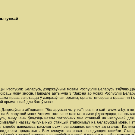
чыгункай
ыі Рэспублікі Беларусь, дзяржаўнымі мовамі Рэспублікі Беларусь з'яўляюцца 
біраць мову зносін. Паводле артыкула 3 "Закона аб мовах Рэспублікі Белар
сама права звяртацца ў дзяржаўныя органы, органы мясцовага кiравання i са
шай прымальнай для бакоў мове.
Дзяржаўнага аб'яднання "Беларуская чыгунка" праз яго сайт www.rw.by, я не
 на беларускай мове. Акрамя таго, я не маю магчымасці даведацца, напрыкла
русь, вымушаны ўводзіць назвы патрэбных мне станцый на нязручнай для
мвалаў і назваў чыгуначных станцый (тапонімаў) на беларускай мове. Гэта
пры спробе даведацца расклад руху прыгарадных цягнікоў ад станцыі Калін
режде чем продолжить, Вам следует исправить следующие ошибки: Станци