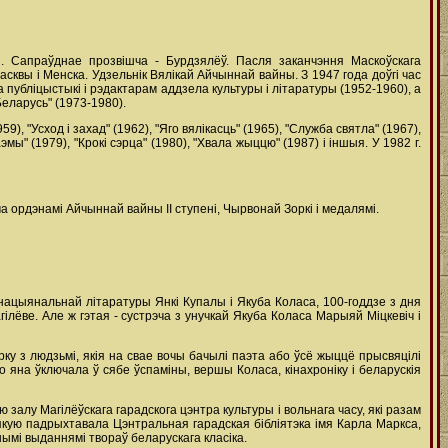
і. Сапраўднае прозвішча - Бурдзялёў. Пасля заканчэння Маскоўскага
сквы і Менска. Удзельнік Вялікай Айчыннай вайны. З 1947 года доўгі час
публіцыстыкі і рэдактарам аддзела культуры і літаратуры (1952-1960), а
еларусь" (1973-1980).
9), "Усход і захад" (1962), "Яго вялікасць" (1965), "Служба святла" (1967),
мы" (1979), "Крокі сэрца" (1980), "Хвала жыццю" (1987) і іншыя. У 1982 г.
а ордэнамі Айчыннай вайны II ступені, Чырвонай Зоркі і медалямі.
 нацыянальнай літаратуры Янкі Купалы і Якуба Коласа, 100-годдзе з дня
лёве. Але ж гэтая - сустрэча з унучкай Якуба Коласа Марыяй Міцкевіч і
ку з людзьмі, якія на свае вочы бачылі паэта або ўсё жыццё прысвяцілі
 яна ўключала ў сябе ўспаміны, вершы Коласа, кінахроніку і беларускія
залу Магілёўскага гарадскога цэнтра культуры і вольнага часу, які разам
якую падрыхтавала Цэнтральная гарадская бібліятэка імя Карла Маркса,
ымі выданнямі твораў беларускага класіка.