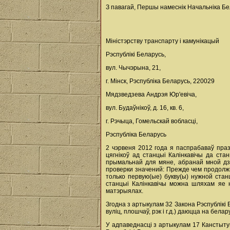
З павагай, Першы намеснік Начальніка Бел
Міністэрству транспарту і камунікацый
Рэспублікі Беларусь,
вул. Чычэрына, 21,
г. Мінск, Рэспубліка Беларусь, 220029
Мядзведзева Андрэя Юр'евіча,
вул. Будаўнікоў, д. 16, кв. 6,
г. Рэчыца, Гомельскай вобласці,
Рэспубліка Беларусь
2 чэрвеня 2012 года я паспрабаваў праз
цягнікоў ад станцыі Калінкавічы да с
прымальнай для мяне, абранай мной дзя
проверки значений: Прежде чем продолжи
только первую(ые) букву(ы) нужной стан
станцыі Калінкавічы можна шляхам яе н
матэрыялах.
Згодна з артыкулам 32 Закона Рэспублікі
вуліц, плошчаў, рэк і г.д.) даюцца на бела
У адпаведнасці з артыкулам 17 Канстытуц