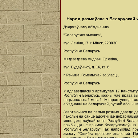
Народ размаўляе з Беларускай 
Дзяржаўнаму аб'яднанню
"Беларуская чыгунка",
вул. Леніна,17, г. Мінск, 220030,
Рэспубліка Беларусь
Мядзведзева Андрэя Юр'евіча,
вул. Будаўнікоў, д. 16, кв. 6,
г. Рэчыца, Гомельскай вобласці,
Рэспубліка Беларусь
У адпаведнасці з артыкулам 17 Канстытуц
Рэспублікі Беларусь, кожны мае права вы
нацыянальнай мовай, ім гарантуецца так
аб'яднаннi на беларускай, рускай або iн
Звяртаючыся па самыя розныя даведкі да 
паколькі на сайце адсутнічае інфармацыя
мяне дзяржаўнай мове Рэспублікі Бела
прыбыцця не прымае беларускамоўных сі
Рэспублікі Беларусь". Так, напрыклад, 
зместу: "Ошибка проверки значений: П