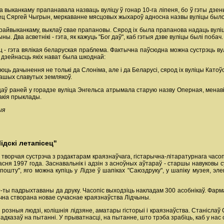
га выканкаму прапанавала назваць вуліцу ў гонар 10-га ліпеня, бо ў гэты дз
нвец Сяргей Чыгрын, меркаванне мясцовых жыхароў адносна назвы вуліцы был
і райвыканкаму, выклаў свае прапановы. Сярод іх была прапанова надаць вулі
. Два асветнікі - гэта, як кажуць "Бог даў", каб гэтыя дзве вуліцы былі побач.
 - гэта вялікая беларуская праблема. Фактычна паўсюдна можна сустрэць вулі
бо дзейнасць якіх нават была шкоднай:
юць дачынення не толькі да Слоніма, але і да Беларусі, сярод іх вуліцы Катоўс
нашых славутых землякоў.
ў раней у горадзе вуліца Энгельса атрымала старую назву Оперная, менавіта
такія прыклады.
ыя
ідскі летапісец"
ворчая сустрэча з рэдактарам краязнаўчага, гістарычна-літаратурнага часопі
ерасня 1997 года. Заснавальнік і адзін з асноўных аўтараў - старшы навуковы 
ошту", яго можна купіць у Лідзе ў шапіках "Саюздруку", у шапіку музея, эле
0-ты падрыхтаваны да друку. Часопіс выходзіць накладам 300 асобнікаў. Фарма
чна створана новае сучаснае краязнаўства Лідчыны.
розныя людзі, колішнія лідзяне, аматары гісторыі і краязнаўства. Станіслаў
), адказаў на пытанні. У прыватнасці, на пытанне, што трэба зрабіць, каб у нас