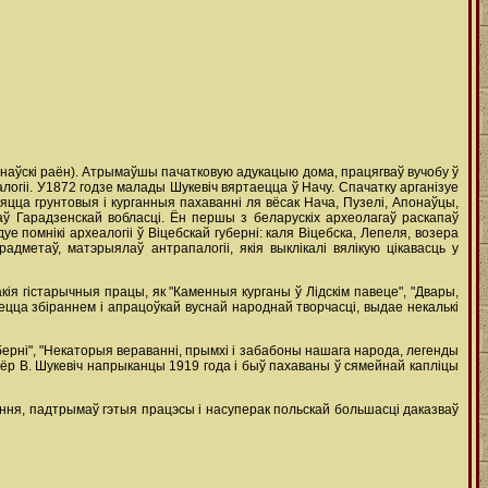
ранаўскі раён). Атрымаўшы пачатковую адукацыю дома, працягваў вучобу ў
логіі. У1872 годзе малады Шукевіч вяртаецца ў Начу. Спачатку арганізуе
яцца грунтовыя i курганныя пахаванні ля вёсак Нача, Пузелі, Апонаўцы,
аў Гарадзенскай вобласці. Ён першы з беларускіх археолагаў раскапаў
е помнікі apxeaлoгii ў Віцебскай губерні: каля Віцебска, Лепеля, возера
адметаў, матэрыялаў антрапалогіі, якія выклікалі вялікую цікавасць у
кія гістарычныя працы, як "Каменныя курганы ў Лідскім павеце", "Двары,
аецца збіраннем i апрацоўкай вуснай народнай творчасці, выдае некалькі
берні", "Некаторыя вераванні, прымхі i забабоны нашага народа, легенды
мёр В. Шукевіч напрыканцы 1919 года i быў пахаваны ў сямейнай капліцы
эння, падтрымаў гэтыя працэсы і насуперак польскай большасці даказваў