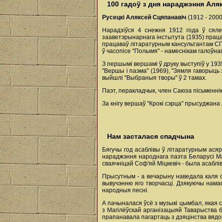
100 гадоў з дня нараджэння Аля
Русецкі Аляксей Сцяпанавіч
(1912 - 2000
Нарадзіўся 4 снежня 1912 года ў сяле 
зааветэрынарнага інстытута (1935) працав
працаваў літаратурным кансультантам СП 
ў часопісе "Полымя" - намеснікам галоўна
З першымі вершамі ў друку выступіў у 1935 
"Вершы і паэма" (1969), "Зямля гаворыць з
выйшлі "Выбраныя творы" ў 2 тамах.
Паэт, перакладчык, член Саюза пісьменнік
За кнігу вершаў "Крокі сэрца" прысуджана
Нам засталася спадчына
Бягучы год асаблівы ў літаратурным асяр
нараджэння народнага паэта Беларусі Мак
сваячніцай Соф'яй Міцкевіч - была асаблі
Прысутным - а вечарыну наведала каля со
вывучэнню яго творчасці. Дзякуючы намаг
народныя песні.
А пачыналася ўсё з музыкі цымбал, якая с
з Магілёўскай арганізацыяй Таварыства 
прапанавала пагартаць з дзяцінства вядом