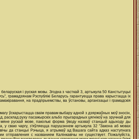
беларуская і руская мовы. Згодна з часткай 3, артыкула 50 Канстытуцыі
усь", грамадзянам Рэспублiкi Беларусь гарантуецца права карыстацца iх
макiравання, на прадпрыемствы, ва ўстановы, арганiзацыi i грамадскiя
 магу ўскарыстацца сваім правам выбару адной з дзяржаўных моў зносін,
д, расклад руху пасажырскіх альбо прыгарадных цягнікоў на зручнай для
 мяне рускай мове, паколькі форма ўводу назваў станцый адыходу ды
, у сваю чаргу, з'яўляецца парушэннем артыкула 32 "Закона аб мовах
кавічы да станцыі Рэчыца, я атрымаў ад Вашага сайта адказ наступнага
и отправления с названием Калінкавічы не существует. Пожалуйста,