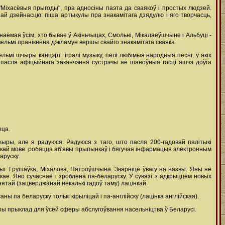
"Міхасёвыя прыгоды", пра адносіны паэта да сваякоў і простых людзей.
й дзейнасцю: піша артыкулы пра знакамітага дзядулю і яго творчасць,
ёмая ўсім, хто бывае ў Акіньчыцах, Смольні, Мікалаеўшчыне і Альбуці -
вельмі пранікнёна дэкламуе вершы свайго знакамітага сваяка.
льмі шчыры канцэрт: ігралі музыку, пелі любімыя народныя песні, у якіх
А пасля афіцыйнага заканчэння сустрэчы яе шаноўныя госці яшчэ доўга
еца.
ыры, але я радуюся. Радуюся з таго, што пасля 200-гадовай палітыкі
ускай мове: робяцца аб'явы прыпынкаў і бягучая інфармацыя электронным
аруску.
ыі: Грушаўка, Міхалова, Пятроўшчына. Звярніце ўвагу на назвы. Яны не
ае. Яно сучаснае і зроблена па-беларуску. У сувязі з адкрыццём новых
нятай (зацверджанай некалькі гадоў таму) лацінкай.
 па беларуску толькі кірыліцай і па-англійску (лацінка англійская).
ры прыклад для ўсёй сферы абслугоўвання насельніцтва ў Беларусі.