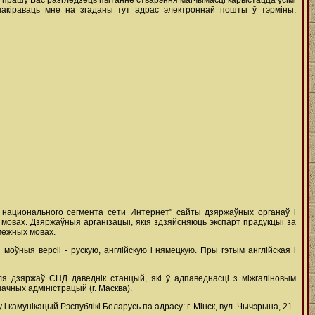
, прашу Вас разгледзець пытанне стварэння магчымасці карыстацца ўсімі
 накіраваць мне на згаданы тут адрас электроннай пошты ў тэрміны,
 национального сегмента сети Интернет" сайты дзяржаўных органаў і
 мовах. Дзяржаўныя арганізацыі, якія здзяйсняюць экспарт прадукцыі за
амежных мовах.
оўныя версіі - рускую, англійскую і нямецкую. Пры гэтым англійская і
я дзяржаў СНД даведнік станцый, які ў адпаведнасці з міжгаліновым
ных адміністрацый (г. Масква).
камунікацый Рэспублікі Беларусь па адрасу: г. Мінск, вул. Чычэрына, 21.