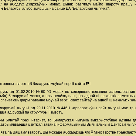
) букву(ы) нужной станции и попробуйте снова". У сувязі з вышэйпададзеным
ка" на абодвух дзяржаўных мовах. Вынікі разгляду майго звароту прашу
і Беларусь, альбо змясціць на сайце ДА "Беларуская чыгунка".
тронны зварот аб беларускамоўнай версіі сайта БЧ.
ларусь ад 01.02.2010 №60 "О мерах по совершенствованию использования
ьбо) беларускай мовах, а пры неабходнасці на адной ці некалькіх замежных
яспечваюць фарміраванне моўнай версіі сваіх сайтаў на адной ці некалькіх з
ларускай чыгункі ад 29.11.2010 №446Н карпаратыўны сайт чыгункі мае тры м
ца ад рускай па структуры і зместу.
 білетаў праз Інтэрнэт, то Беларуская чыгунка выкарыстоўвае адзіны дл
падтрымліваецца цэнтралізавана Інфармацыйным Вылічальным Цэнтрам чыгунач
та па Вашаму звароту, Вы можаце абскардзіць яго ў Міністэрстве транспарту і 