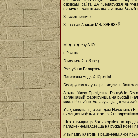
исправьте либо введите только первую(ые
сэрвісамі сайта ДА "Беларуская чыгун
прадугледжаныя заканадаўствам Рэспублік
Загадзя дзякую.
З павагай Андрэй МЯДЗВЕДЗЕЎ.
Мядзведзеву А.Ю.
г. Рэчыца,
Гомельскай вобласці
Рэспубліка Беларусь
Паважаны Андрэй Юр'евіч!
Беларуская чыгунка разгледзела Ваш элек
Згодна Указу Прэзідэнта Рэспублікі Бе
арганізацый фарміруюцца на рускай і (ал
межы Рэспублікі Беларусь, дадаткова заб
У адпаведнасці з загадам Начальніка Бе
нямецкая моўныя версіі сайта адрозніваюц
Што тычыцца работы сэрвіса па продажы
пагадненнем вядзецца на рускай мове і 
У выпадку нязгоды з рашэннем, якое прыня