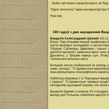
- Трэба, каб кожны горад Беларусі, як Лід
"Лідскі летапісец" чакае матэрыялаў пра Лі
Наш кар.
160 гадоў з дня нараджэння Ван
Вандалін Аляксандравіч Шукевіч
(10.12
Biльні. Пад уплывам лекцый прафесара Іос
гурток маладых гаспадароў, а затым пера
Toўцішкі, Сабакінцы, Дварчаны i іншых,
дзесяткі курганоў i каменных магіл тыпу 
Дрысвяты, у Троцкім павеце (суч. Літва
тагачаснага вучонага свету.
Большая частка знойдзенага iм трапіць у 
замкі, палацы", "Старажытныя каралеўскі
прац фальклорна-этнаграфічнага характа
Найбольш вядомыя з ix "Народныя вераванн
i паданні", "Старажытныя лекавыя сродкі
непадалёку ад роднай сядзібы. На сёння 
Вандалін Шукевіч у пачатку ХХ стагоддзя
выгаду для Польшчы сяброўскіх адносін п