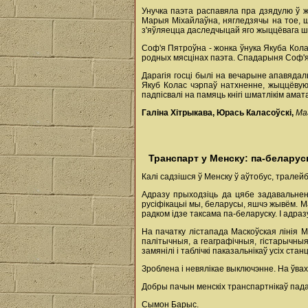
Унучка паэта распавяла пра дзядулю ў ж
Марыя Міхайлаўна, нягледзячы на тое, ш
з'яўляецца даследчыцай яго жыццёвага ш
Соф'я Пятроўна - жонка ўнука Якуба Кола
родных мясцінах паэта. Спадарыня Соф'я п
Дарагія госці былі на вечарыне апавядаль
Якуб Колас чэрпаў натхненне, жыццёвую 
падпісвалі на памяць кнігі шматлікім амат
Галіна Хітрыкава, Юрась Каласоўскі,
Маг
Транспарт у Менску: па-беларус
Калі садзішся ў Менску ў аўтобус, тралей
Адразу прыходзіць да цябе задавальнен
русіфікацыі мы, беларусы, яшчэ жывём. М
радком ідзе таксама па-беларуску. І адраз
На пачатку лістапада Маскоўская лінія 
палітычныя, а геаграфічныя, гістарычны
замянілі і таблічкі паказальнікаў усіх с
Зроблена і невялікае выключэнне. На ўвах
Добры пачын менскіх транспартнікаў пада
Сымон Барыс.