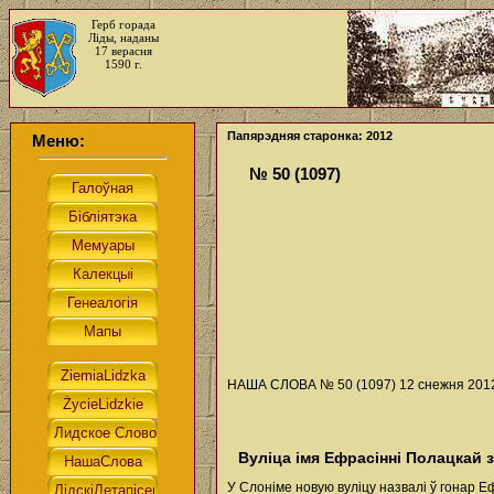
Герб горада
Ліды, наданы
17 верасня
1590 г.
Папярэдняя старонка: 2012
Меню:
№ 50 (1097)
НАША СЛОВА № 50 (1097) 12 снежня 2012
Вуліца імя Ефрасінні Полацкай з
У Слоніме новую вуліцу назвалі ў гонар Е