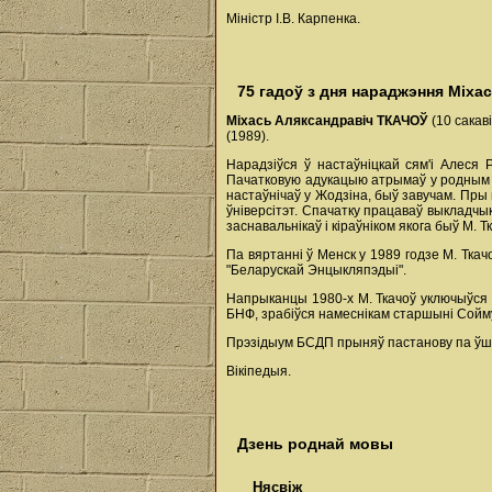
Міністр І.В. Карпенка.
75 гадоў з дня нараджэння Міха
Міхась Аляксандравіч ТКАЧОЎ
(10 сакав
(1989).
Нарадзіўся ў настаўніцкай сям'і Алеся 
Пачатковую адукацыю атрымаў у родным М
настаўнічаў у Жодзіна, быў завучам. Пры
ўніверсітэт. Спачатку працаваў выкладчык
заснавальнікаў і кіраўніком якога быў М. 
Па вяртанні ў Менск у 1989 годзе М. Ткач
"Беларускай Энцыкляпэдыі".
Напрыканцы 1980-х М. Ткачоў уключыўся ў
БНФ, зрабіўся намеснікам старшыні Сойму
Прэзідыум БСДП прыняў пастанову па ўшан
Вікіпедыя.
Дзень роднай мовы
Нясвіж