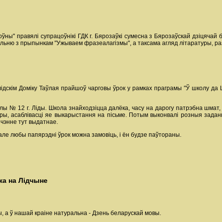
ўны" правялі супрацоўнікі ГДК г. Бярозаўкі сумесна з Бярозаўскай дзіцячай 
гульню з прыпынкам "Ужываем фразеалагізмы", а таксама агляд літаратуры, р
ідскім Доміку Таўлая прайшоў чарговы ўрок у рамках праграмы "Ў школу да Ц
лы № 12 г. Ліды. Школа знайходзіцца далёка, часу на дарогу патрэбна шмат, 
ары, асаблівасці яе выкарыстання на пісьме. Потым выконвалі розныя зада
ячэнне тут выдатнае.
ле любы папярэдні ўрок можна замовіць, і ён будзе паўтораны.
а на Лідчыне
 а ў нашай краіне натуральна - Дзень беларускай мовы.