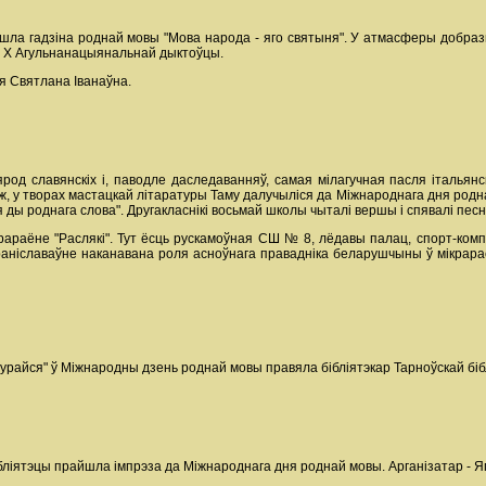
йшла гадзіна роднай мовы "Мова народа - яго святыня". У атмасферы добра
у Х Агульнанацыянальнай дыктоўцы.
я Святлана Іванаўна.
од славянскіх і, паводле даследаванняў, самая мілагучная пасля італьянс
 ж, у творах мастацкай літаратуры Таму далучыліся да Міжнароднага дня роднай
 ды роднага слова". Другакласнікі восьмай школы чыталі вершы і спявалі песн
крараёне "Раслякі". Тут ёсць рускамоўная СШ № 8, лёдавы палац, спорт-компл
Браніславаўне наканавана роля асноўнага правадніка беларушчыны ў мікрар
цурайся" ў Міжнародны дзень роднай мовы правяла бібліятэкар Тарноўскай бі
ібліятэцы прайшла імпрэза да Міжнароднага дня роднай мовы. Арганізатар - Я