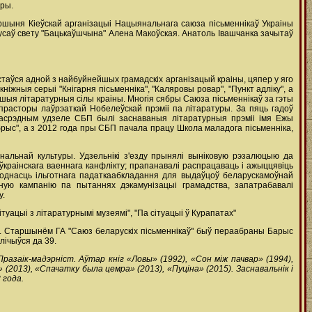
уры.
аршыня Кіеўскай арганізацыі Нацыянальнага саюза пісьменнікаў Украіны
арусаў свету "Бацькаўшчына" Алена Макоўская. Анатоль Івашчанка зачытаў
 стаўся адной з найбуйнейшых грамадскіх арганізацый краіны, цяпер у яго
ніжныя серыі "Кнігарня пісьменніка", "Каляровы ровар", "Пункт адліку", а
епшыя літаратурныя сілы краіны. Многія сябры Саюза пісьменнікаў за гэты
прасторы лаўрэаткай Нобелеўскай прэміі па літаратуры. За пяць гадоў
епасрэдным удзеле СБП былі заснаваныя літаратурныя прэміі імя Ежы
брыс", а з 2012 года пры СБП пачала працу Школа маладога пісьменніка,
альнай культуры. Удзельнікі з'езду прынялі выніковую рэзалюцыю да
ўкраінскага ваеннага канфлікту; прапанавалі распрацаваць і ажыццявіць
ходнасць ільготнага падаткаабкладання для выдаўцоў беларускамоўнай
йную кампанію па пытаннях дэкамунізацыі грамадства, запатрабавалі
у.
туацыі з літаратурнымі музеямі", "Па сітуацыі ў Курапатах"
". Старшынём ГА "Саюз беларускіх пісьменнікаў" быў пераабраны Барыс
лічыўся да 39.
 Празаік-мадэрніст. Аўтар кніг «Ловы» (1992), «Сон між пачвар» (1994),
 (2013), «Спачатку была цемра» (2013), «Пуціна» (2015). Заснавальнік і
 года.