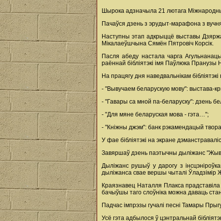
Шырока адзначыла 21 лютага Міжнародны 
Пачаўся дзень з эрудыт-марафона з вучн
Наступны этап адкрыццё выставы Дзяржаў
Мікалаеўшчына Сямён Пятровіч Корсік.
Пасля абеду настала чарга Агульнанацыя
раённай бібліятэкі імя Паўлюка Пранузы 
На працягу дня наведвальнікам бібліятэкі
- "Вывучаем беларускую мову": выстава-к
- "Гавары са мной па-беларуску": дзень б
- "Для мяне беларуская мова - гэта…";
- "Кніжны джэм": банк рэкамендацый твора
У фае бібліятэкі на экране дэманстраваліся
Завяршаў дзень паэтычны дыліжанс "Жыві,
Дыліжанс рушыў у дарогу з інсцэніроўка
дыліжанса свае вершы чыталі Ўладзімір 
Краязнавец Наталля Плакса прадставіла п
бачыўшы таго слоўніка можна даваць стан
Падчас імпрэзы гучалі песні Тамары Прыгун
Усё гэта адбылося ў цэнтральнай бібліят