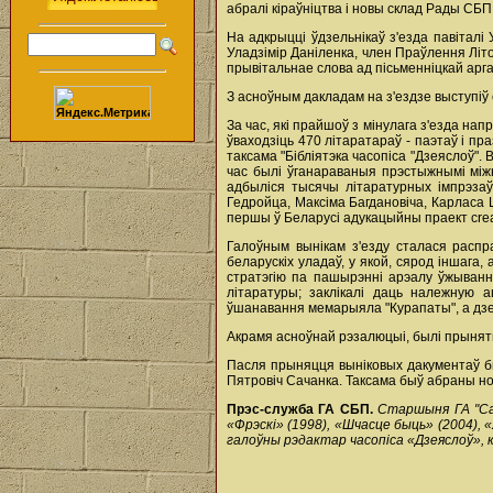
абралі кіраўніцтва і новы склад Рады СБ
На адкрыцці ўдзельнікаў з'езда павітал
Уладзімір Даніленка, член Праўлення Літ
прывітальнае слова ад пісьменніцкай арг
З асноўным дакладам на з'ездзе выступіў
За час, які прайшоў з мінулага з'езда на
ўваходзіць 470 літаратараў - паэтаў і пр
таксама "Бібліятэка часопіса "Дзеяслоў".
час былі ўганараваныя прэстыжнымі міжн
адбыліся тысячы літаратурных імпрэза
Гедройца, Максіма Багдановіча, Карласа 
першы ў Беларусі адукацыйны праект creat
Галоўным вынікам з'езду сталася распр
беларускіх уладаў, у якой, сярод іншага
стратэгію па пашырэнні арэалу ўжыванн
літаратуры; заклікалі даць належную 
ўшанавання мемарыяла "Курапаты", а дзен
Акрамя асноўнай рэзалюцыі, былі прынятыя
Пасля прыняцця выніковых дакументаў бы
Пятровіч Сачанка. Таксама быў абраны нов
Прэс-служба ГА СБП.
Старшыня ГА "Саю
«Фрэскі» (1998), «Шчасце быць» (2004), 
галоўны рэдактар часопіса «Дзеяслоў», к