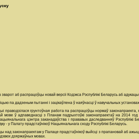
уску
зварот аб распрацоўцы новай версіі Кодэкса Рэспублікі Беларусь аб адукацыі
іцыю па дадзеным пытанні і зацікаўлена ў наяўнасці ў навучальных установа
цыі праводзілася грунтоўная работа па распрацоўцы нормаў законапраекта, як
ай мове ў адпаведнасці з Планам падрыхтоўкі законапраектаў на 2014 год 
ацыянальнага цэнтра заканадаўства і прававых даследванняў Рэспублікі Бел
ку - у Палату прадстаўнікоў Нацыянальнага сходу Рэспублікі Беларусь.
цы над законапраектам у Палаце прадстаўнікоў выйсці з прапановай аб ажыц
а дзвюх дзяржаўных мовах.