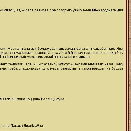
зычлівасці адбылася размова пра гісторыю ўзнікнення Міжнароднага дня
кай. Моўная культура беларусаў надзвычай багатая і самабытная. Яна
 мовы і маленькія лідзяне. Для іх у 2-м бібліятэчным філіяле горада быў
і на беларускай мове, адказвалі на пытанні віктарыны.
екс "Алімпія", але іншых устаноў культуры акрамя бібліятэкі няма. Таму
аёне. Трэба спадзявацца, што мерапрыемствы з такой нагоды тут будуць
бліятэкі Ашмяна Таццяна Валянцінаўна.
горава Тарэса Леанідаўна.