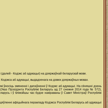
 (далей - Кодэкс аб адукацыі) на дзяржаўнай беларускай мове.
х Кодэкса аб адукацыі, выдадзенага на дзвюх дзяржаўных мовах.
і ўносіць змяненні і дапаўненні ў Кодэкс аб адукацыі. На сёняшні дзень
(Указ Прэзідэнта Рэспублікі Беларусь ад 27 снежня 2014 года № 572),
арусь і ў бліжэйшы час будзе накіраваны ў Савет Міністраў Рэспублікі
цяўленні афіцыйнага перакладу Кодэкса Рэспублікі Беларусь аб адукацыі