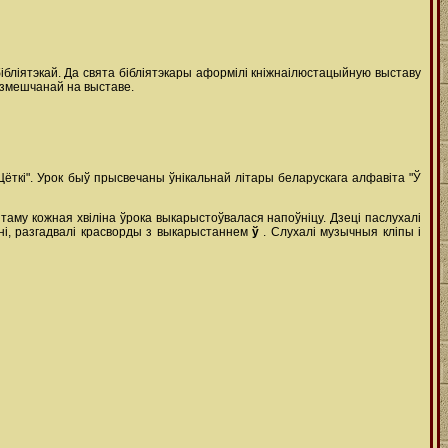
бібліятэкай. Да свята бібліятэкары аформілі кніжнаілюстацыйную выставу
азмешчанай на выставе.
ёткі". Урок быў прысвечаны ўнікальнай літары беларускага алфавіта "Ў
таму кожная хвіліна ўрока выкарыстоўвалася напоўніцу. Дзеці паслухалі
нні, разгадвалі красворды з выкарыстаннем
ў
. Слухалі музычныя кліпы і