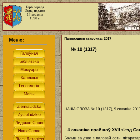
Герб горада
Ліды, наданы
17 верасня
1590 г.
Папярэдняя старонка: 2017
Меню:
№ 10 (1317)
НАША СЛОВА № 10 (1317), 9 сакавіка 2017
4 сакавіка прайшоў ХVІІ з'езд С
Больш за дзве з паловай сотні літаратар