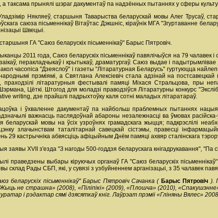
П, а таксама прынялі шэраг дакументаў па надзённых пытаннях у сферы культ
і Уладзімір Някляеў, старшыня Таварыства беларускай мовы Алег Трусаў, ст
оўскага саюза пісьменнікаў Вітаўтас Дэкшніс, кіраўнік МГА "Згуртаванне бел
анізацыі Швецыі.
 старшыня ГА "Саюз беларускіх пісьменнікаў" Барыс Пятровіч.
прыканцы 2011 года, Саюз беларускіх пісьменнікаў павялічыўся на 79 чалавек і
азаікаў, перакладчыкаў і крытыкаў, драматургаў. Саюз выдае і падытрымлівае к
 Вакол часопіса "Дзеяслоў" і газеты "Літаратурная Беларусь" гуртуюцца найл
ароднымі прэміямі, а Святлана Алексіевіч стала адзінай на постсавецкай 
ў, праходзілі літаратурныя фестывалі памяці Міхася Стральцова, пры н
Шэрмана, Цёткі. Штогод для моладзі праводзіўся Літаратурны конкурс "Экслі
ive writing, дзе прайшлі падрыхтоўку каля сотні маладых літаратараў.
ацоўка і ўхваленне дакументаў па найбольш праблемных пытаннях нацыян
, адзначылі важнасць паслядоўнай абароны незалежнасці ва ўмовах расійска-
я беларускай мовы на ўсіх узроўнях грамадскага жыцця; падкрэслілі неаб
ацэнку злачынствам таталітарнай савецкай сістэмы, правесці інфармацы
ь 29 кастрычніка абвясціць афіцыйным Днём памяці ахвяр сталінскага тэрор
 заявы XVII з'езда "З нагоды 500-годдзя беларускага кнігадрукавання", "Па сі
лі праведзены выбары кіруючых органаў ГА "Саюз беларускіх пісьменнікаў
ы склад Рады СБП, які, у сувязі з узбуйненнем арганізацыі, з 35 чалавек павя
з беларускіх пісьменнікаў" Барыс Пятровіч Сачанка (
Барыс Пятровіч
).
«Жыць не страшна» (2008), «Піліпікі» (2009), «Плошча» (2010), «Спакушэнне»
уратар і рэдактар сямі дзясяткаў кніг. Лаўрэат прэміі «Гліняны Вялес» 2008