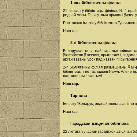
1-шы бібліятэчны філіял
21 лютага ў бібліятэцы-філіяле № 1 пра
роднай мовы. Прысутныя прынялі ўдзел 
Рыхтавала імпрэзу бібліятэкар Гушчынска
Наш кар.
2-гі бібліятэчны філіял
Беларуская мова найстаражытнейшая сяр
ўвасоблена ў песнях, прыказках і, вядома
арганізаваны ўрок пад назвай "Прыгарніся
2-гі бібліятэчны філіял размешчаны ў мі
бібліятэцы і яе гаспадыні Рамук Алене 
пастаяннымі і частымі.
Наш кар.
Тарнова
Імпрэзу "Беларус, роднай мовы сваёй не 
Наш кар.
Гарадская дзіцячая біблітэка
22 лютага ў Лідскай гарадской дзіцячай б