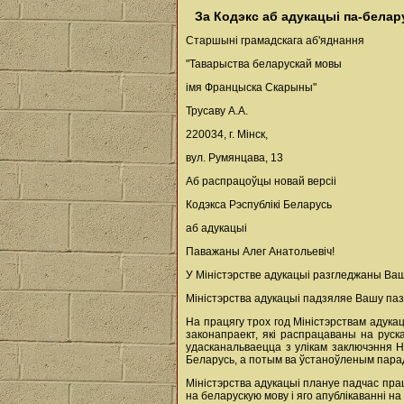
За Кодэкс аб адукацыі па-белар
Старшыні грамадскага аб'яднання
"Таварыства беларускай мовы
імя Францыска Скарыны"
Трусаву А.А.
220034, г. Мінск,
вул. Румянцава, 13
Аб распрацоўцы новай версіі
Кодэкса Рэспублікі Беларусь
аб адукацыі
Паважаны Алег Анатольевіч!
У Міністэрстве адукацыі разгледжаны Ваш 
Міністэрства адукацыі падзяляе Вашу паз
На працягу трох год Міністэрствам адука
законапраект, які распрацаваны на руск
удасканальваецца з улікам заключэння Н
Беларусь, а потым ва ўстаноўленым парад
Міністэрства адукацыі плануе падчас пра
на беларускую мову і яго апублікаванні н