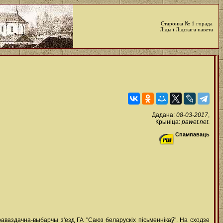
Старонка № 1 горада
Ліды і Лідскага павета
Дадана:
08-03-2017
,
Крыніца:
pawet.net
.
Спампаваць
раваздачна-выбарчы з'езд ГА "Саюз беларускіх пісьменнікаў". На сходзе