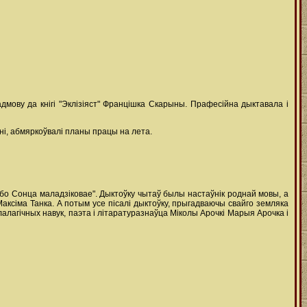
мову да кнігі "Эклізіяст" Францішка Скарыны. Прафесійна дыктавала і
сні, абмяркоўвалі планы працы на лета.
бо Сонца маладзіковае". Дыктоўку чытаў былы настаўнік роднай мовы, а
аксіма Танка. А потым усе пісалі дыктоўку, прыгадваючы свайго земляка
алагічных навук, паэта і літаратуразнаўца Міколы Арочкі Марыя Арочка і