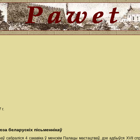
 г.
аюза беларускіх пісьменнікаў
аў сабраліся 4 сакавіка ў менскім Палацы мастацтваў, дзе адбыўся XVII сп