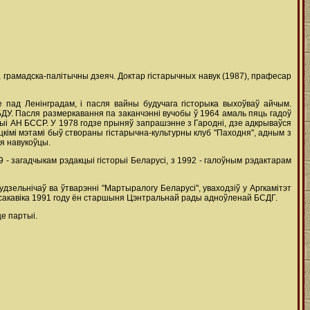
аг, грамадска-палітычны дзеяч. Доктар гістарычных навук (1987), прафесар
е пад Ленінградам, і пасля вайны будучага гісторыка выхоўваў айчым.
ДУ. Пасля размеркавання па заканчэнні вучобы ў 1964 амаль пяць гадоў
орыі АН БССР. У 1978 годзе прыняў запрашэнне з Гародні, дзе адкрываўся
іцкімі мэтамі быў створаны гістарычна-культурны клуб "Паходня", адным з
ыя навукоўцы.
 - загадчыкам рэдакцыі гісторыі Беларусі, з 1992 - галоўным рэдактарам
зельнічаў ва ўтварэнні "Мартыралогу Беларусі", уваходзіў у Аргкамітэт
 сакавіка 1991 году ён старшыня Цэнтральнай рады адноўленай БСДГ.
е партыі.