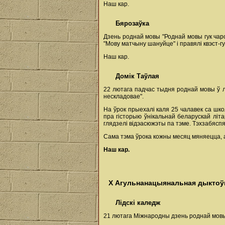
Наш кар.
Бярозаўка
Дзень роднай мовы "Роднай мовы гук чаро
"Мову матчыну шануйце" і правялі квэст-
Наш кар.
Домік Таўлая
22 лютага падчас тыдня роднай мовы ў л
нескладовае".
На ўрок прыехалі каля 25 чалавек са шко
пра гісторыю ўнікальнай беларускай літ
глядзелі відэасюжэты па тэме. Тэхзабясп
Сама тэма ўрока кожны месяц мяняецца, а
Наш кар.
Х Агульнанацыянальная дыктоўк
Лідскі каледж
21 лютага Міжнародны дзень роднай мовы,