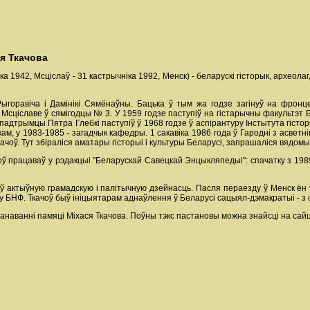
ся Ткачова
іка 1942, Мсціслаў - 31 кастрычніка 1992, Менск) - беларускі гісторык, археол
Рыгоравіча і Дамінікі Сямёнаўны. Бацька ў тым жа годзе загінуў на фронц
сціславе ў сямігодцы № 3. У 1959 годзе паступіў на гістарычны факультэт Б
 падтрымцы Пятра Глебкі паступіў ў 1968 годзе ў аспірантуру Інстытута гіст
ам, у 1983-1985 - загадчык кафедры. 1 сакавіка 1986 года ў Гародні з асветн
Ткачоў. Тут збіраліся аматары гісторыі і культуры Беларусі, запрашаліся вядом
оў працаваў у рэдакцыі "Беларускай Савецкай Энцыкляпедыі": спачатку з 1989
 актыўную грамадскую і палітычную дзейнасць. Пасля пераезду ў Менск ён уд
 БНФ. Ткачоў быў ініцыятарам аднаўлення ў Беларусі сацыял-дэмакратыі - з
аванні памяці Міхася Ткачова. Поўны тэкс пастановы можна знайсці на сайц