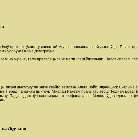
ка
ічаў прынялі ўдзел у дзесятай Агульнанацыянальнай дыктоўцы. Пісалі прад
жам Дуброўка Галіна Дзмітраўна.
валі на экране, таму правяраць сябе маглі і самі ўдзельнікі. Пасля спявалі пе
ы пісалі дыктоўку па кнізе свайго земляка Алега Лойкі "Францыск Скарына а
іч. Перад пачаткам дыктоўкі Мікалай Ракевіч прачытаў верш "Родная мова" М
арыну. Падчас дыктоўкі слонімцам патэлефанавала з Менска ўдава доктара філ
овы.
 на Лідчыне