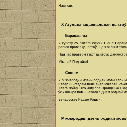
Наш кар.
Х Агульнанацыянальная дыктоў
Баранавічы
У суботу 25 лютага сябры ТБМ з Баранав
рабіла праверку настаўніца з вялікім ста
Пад час праверкі тэкст дыктоўкі дэманстра
Мікалай Падгайскі.
Слонім
У Міжнародны дзень роднай мовы слонімц
цяпер 86-гадовы пенсіянер Мікалай Ракев
Алега Лойку і яго кнігу пра Францішка Ск
ўсіх шчыра павіншавала з Днём роднай м
Беларускае Радыё Рацыя.
Міжнародны дзень роднай мовы