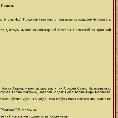
а Пранузы.
поха. Час". Прадставіў выставу ст. навуковы супрацоўнік філіяла ў в.
экі дыктоўку чытала бібліятэкар 1-й катэгорыі Нясвіжскай цэнтральнай
ла Наста Азарка, у ролі аўтара выступаў Аляксей Сачко. На прыпынках
оўская, Галіна Макаўчык, Наталля Бордак. Гучалі вершы Веры Маславай
іжазнаўства". Адзін з эцюдаў - гэта слоўнік мовы Нясвіжчыны. Нават не
 "Малітвай" Янкі Купалы.
ве на Нясвіжчынеі родная мова і будзе жыць.