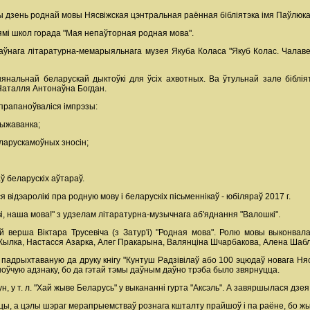
дзень роднай мовы Нясвіжская цэнтральная раённая бібліятэка імя Паўлюк
ямі школ горада "Мая непаўторная родная мова".
нага літаратурна-мемарыяльнага музея Якуба Коласа "Якуб Колас. Чалавек. Э
нальнай беларускай дыктоўкі для ўсіх ахвотных. Ва ўтульнай зале бібліят
Наталля Антонаўна Богдан.
 прапаноўваліся імпрэзы:
рыжаванка;
еларускамоўных зносін;
ў беларускіх аўтараў.
 відэаролікі пра родную мову і беларускіх пісьменнікаў - юбіляраў 2017 г.
 наша мова!" з удзелам літаратурна-музычнага аб'яднання "Валошкі".
й верша Віктара Трусевіча (з Затур'і) "Родная мова". Ролю мовы выконва
Жылка, Настасся Азарка, Алег Пракарына, Валянціна Шчарбакова, Алена Шабл
адрыхтаваную да друку кнігу "Кунтуш Радзівілаў або 100 эцюдаў новага Нясв
оўчую адзнаку, бо да гэтай тэмы даўным даўно трэба было звярнуцца.
, у т. л. "Хай жыве Беларусь" у выкананні гурта "Аксэль". А завяршылася дзея
эцы, а цэлы шэраг мерапрыемстваў рознага кшталту прайшоў і па раёне, бо жы