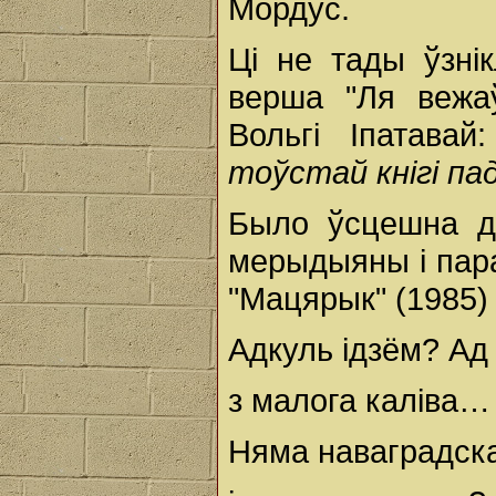
Мордус.
Ці не тады ўзні
верша "Ля вежа
Вольгі Іпатава
тоўстай кнігі па
Было ўсцешна да
мерыдыяны і пара
"Мацярык" (1985) 
Адкуль ідзём? Ад
з малога каліва…
Няма наваградск