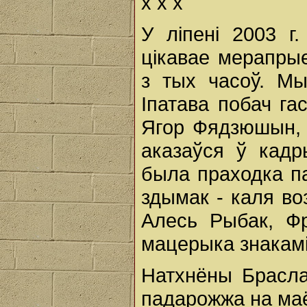
х х х
У ліпені 2003 г
цікавае мерапрые
з тых часоў. Мы
Іпатава побач га
Ягор Фядзюшын, 
аказаўся ў кадр
была праходка па
здымак - каля во
Алесь Рыбак, Ф
мацерыка знакамі
Натхнёны Брасла
падарожжа на маё