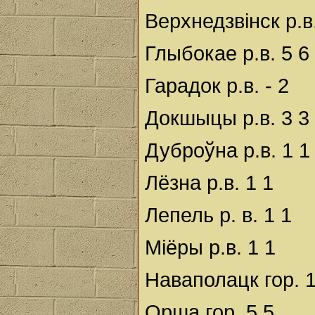
Верхнедзвінск р.в.
Глыбокае р.в. 5 6
Гарадок р.в. - 2
Докшыцы р.в. 3 3
Дуброўна р.в. 1 1
Лёзна р.в. 1 1
Лепель р. в. 1 1
Міёры р.в. 1 1
Наваполацк гор. 
Орша гор. 5 5