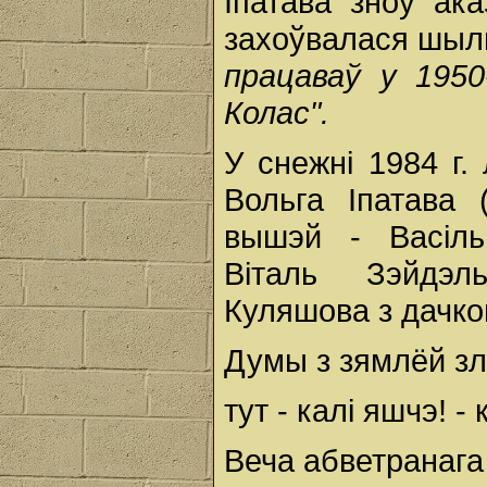
Іпатава зноў ак
захоўвалася шыл
працаваў у 195
Колас".
У снежні 1984 г.
Вольга Іпатава 
вышэй - Васіль
Віталь Зэйдэль
Куляшова з дачкою
Думы з зямлёй зл
тут - калі яшчэ! -
Веча абветранага