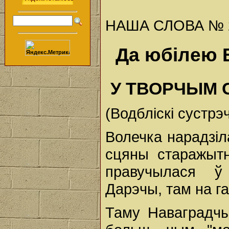
НАША СЛОВА № 2 (
Да юбілею В
У ТВОРЧЫМ 
(Водбліскі сустрэ
Волечка нарадзіл
сцяны старажытн
правучылася ў
Дарэчы, там на га
Таму Наваградчы