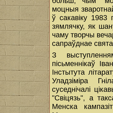
больш, чым "мо
моцныя зваротнай
ў сакавіку 1983
зямлячку, як шан
чаму творчы веча
сапраўднае свята
З выступлення
пісьменнікаў Ів
Інстытута літара
Уладзіміра Гн
суседнічалі цік
"Свіцязь", а так
Менска кампазі