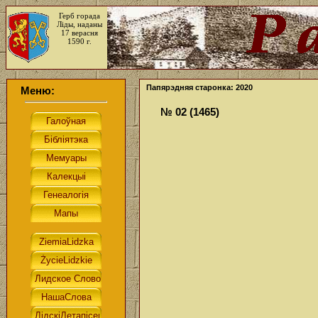
Герб горада
Ліды, наданы
17 верасня
1590 г.
Папярэдняя старонка: 2020
Меню:
№ 02 (1465)