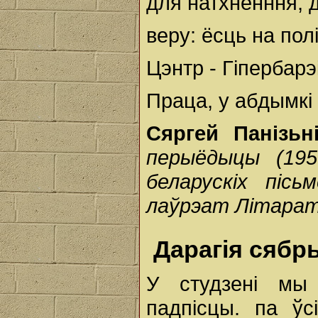
для натхненння, д
веру: ёсць на полі
Цэнтр - Гіпербарэ
Праца, у абдымкі 
Сяргей Панізь
перыёдыцы (195
беларускіх піс
лаўрэат Літаратур
Дарагія сябр
У студзені мы
падпісцы. па ўс