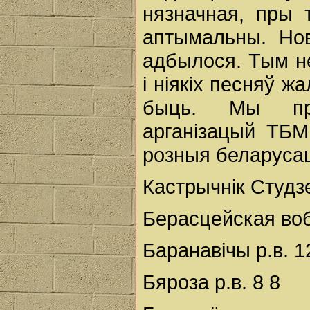
нязначная, пры
аптымальны. Нов
адбылося. Тым не
і ніякіх песняў ж
быць. Мы пра
арганізацый ТБМ
розныя беларуса
Кастрычнік Студз
Берасцейская во
Баранавічы р.в. 1
Бяроза р.в. 8 8