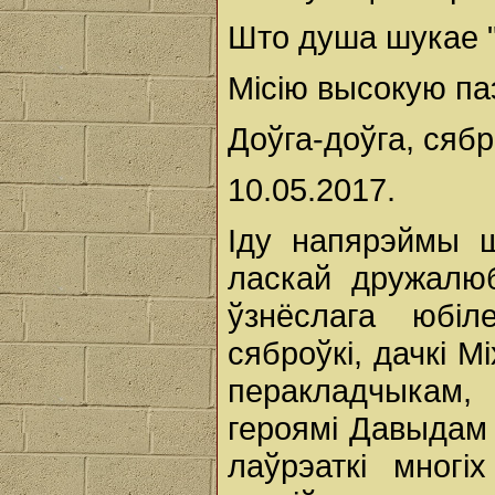
Што душа шукае "
Місію высокую па
Доўга-доўга, сябр
10.05.2017.
Іду напярэймы 
ласкай дружалюб
ўзнёслага юбі
сяброўкі, дачкі М
перакладчыкам,
героямі Давыдам 
лаўрэаткі многі