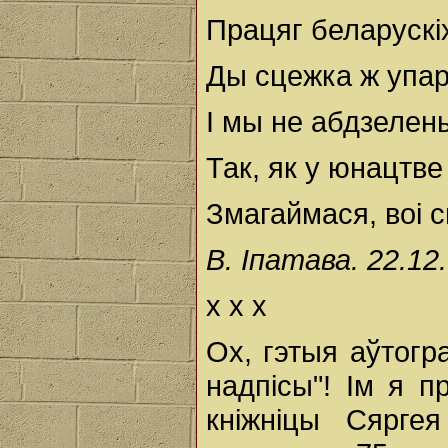
Працяг беларускі
Ды сцежка ж упарт
І мы не абдзелен
Так, як у юнацтве 
Змагаймася, воі с
В. Іпатава. 22.12.
х х х
Ох, гэтыя аўтогр
надпісы"! Ім я п
кніжніцы Сяргея