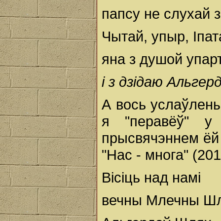
папсу не слухай 
Чытай, упыр, Іпат
яна з душой упар
і з дзідаю Альгер
А вось услаўлен
я "перавёў" 
прысвячэннем ёй
"Нас - многа" (20
Вісіць над намі
вечны Млечны Шл