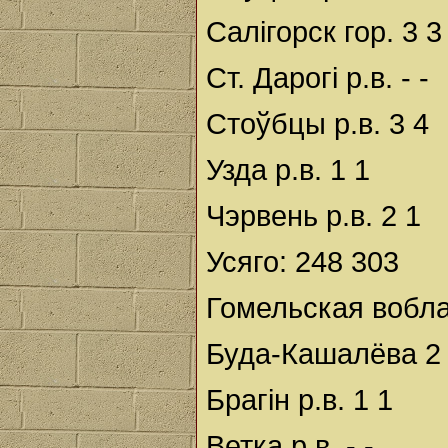
Салігорск гор. 3 3
Ст. Дарогі р.в. - -
Стоўбцы р.в. 3 4
Узда р.в. 1 1
Чэрвень р.в. 2 1
Усяго: 248 303
Гомельская вобла
Буда-Кашалёва 2
Брагін р.в. 1 1
Ветка р.в. - -