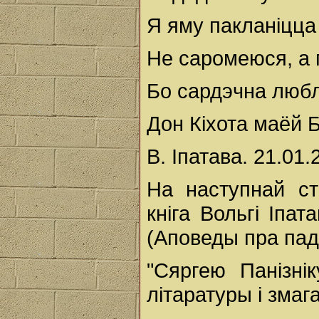
Я яму пакланіцца
Не саромеюся, а 
Бо сардэчна любл
Дон Кіхота маёй Б
В. Іпатава. 21.01.2
На наступнай ст
кніга Вольгі Іпа
(Аповеды пра пад
"Сяргею Панізні
літаратуры і змаг