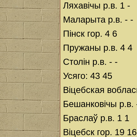
Ляхавічы р.в. 1 -
Маларыта р.в. - -
Пінск гор. 4 6
Пружаны р.в. 4 4
Столін р.в. - -
Усяго: 43 45
Віцебская воблас
Бешанковічы р.в. -
Браслаў р.в. 1 1
Віцебск гор. 19 16