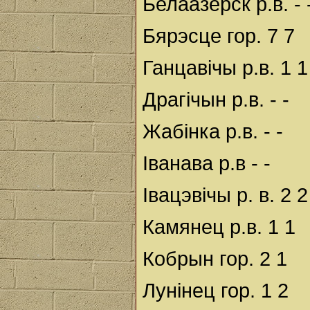
Белаазёрск р.в. - 
Бярэсце гор. 7 7
Ганцавічы р.в. 1 1
Драгічын р.в. - -
Жабінка р.в. - -
Іванава р.в - -
Івацэвічы р. в. 2 2
Камянец р.в. 1 1
Кобрын гор. 2 1
Лунінец гор. 1 2