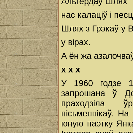
Альгердаў Шлях
нас калаціў і песц
Шлях з Грэкаў у В
у вірах.
А ён жа азалочва
х х х
У 1960 годзе 1
запрошана ў До
праходзіла ў
пісьменнікаў. На
юную паэтку Янк