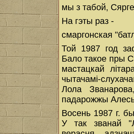
мы з табой, Сярге
На гэты раз -
смаргонская "бат
Той 1987 год за
Бало такое пры С
мастацкай літар
чытачамі-слухача
Лола Званарова
падарожжы Алесь 
Восень 1987 г. б
У так званай "
верасня адзнач