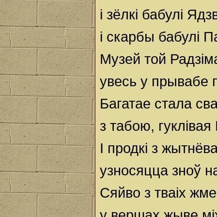
і зёлкі бабулі Ядзв
і скарбы бабулі П
Музей той Радзім
увесь у прывабе
Багатае стала св
з табою, гуклівая
І продкі з жытнёва
узносяцца зноў н
Сяйво з тваіх жме
у вершах жыве мі