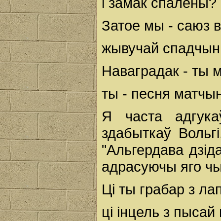
і замак спалены?
Затое мы - саюз 
жывучай спадчы
Наваградак - ты м
ты - песня матчы
Я часта адгука
здабыткаў Вольгі
"Альгердава дзід
адрасуючы яго чы
Ці ты грабар з ла
ці інцель з пысай 