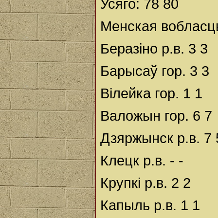
Усяго: 78 80
Менская вобласц
Беразіно р.в. 3 3
Барысаў гор. 3 3
Вілейка гор. 1 1
Валожын гор. 6 7
Дзяржынск р.в. 7 
Клецк р.в. - -
Крупкі р.в. 2 2
Капыль р.в. 1 1