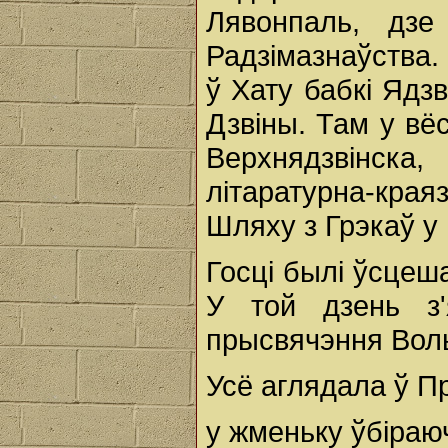
Лявонпаль, дзе
Радзімазнаўства
ў Хату бабкі Ядзв
Дзвіны. Там у вё
Верхнядзвінск
літаратурна-края
Шляху з Грэкаў у 
Госці былі ўсцеш
У той дзень з'
прысвячэння Вол
Усё аглядала ў Пр
у жменьку ўбіраюч