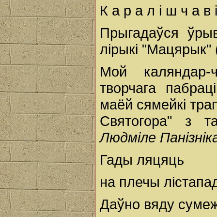
К а р а л і ш ч а в 
Прыгадаўся ўрыв
лірыкі "Мацярык" 
Мой каляндар-
творчага пабрац
маёй сямейкі трап
Святогора" з т
Людміле Панізнік
Гады ляцяць
на плечы лістапа
Даўно вяду суме