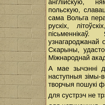
англійскую, ня
польскую, славац
сама Вольга пер
рускіх, літоўскі
пісьменніка
узнагароджанай 
Скарыны, удасто
Міжнароднай акадэ
А мае зычэнні д
наступныя зімы-в
творчыя пошукі ф
для сустрэч не тр