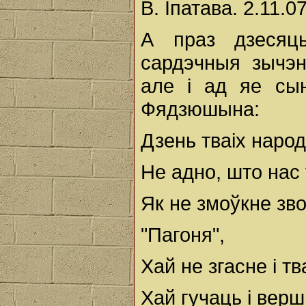
В. Іпатава. 2.11.07 
А праз дзесяц
сардэчныя зычэн
але і ад яе сы
Фядзюшына:
Дзень тваіх народ
Не адно, што нас 
Як не змоўкне зв
"Пагоня",
Хай не згасне і тв
Хай гучаць і верш