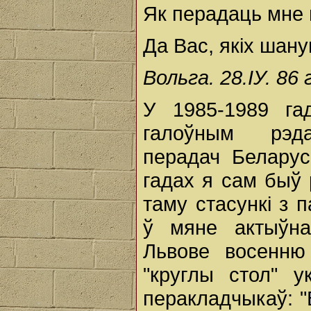
Як перадаць мне 
Да Вас, якіх шан
Вольга. 28.ІУ. 86 г
У 1985-1989 га
галоўным рэда
перадач Беларус
гадах я сам быў
таму стасункі з 
ў мяне актыўна
Львове восенню
"круглы стол" ук
перакладчыкаў: 