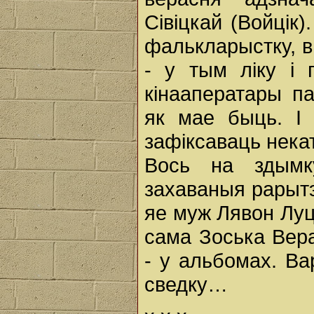
Сівіцкай (Войцік)
фалькларыстку, в
- у тым ліку і 
кінааператары па
як мае быць. І 
зафіксаваць нека
Вось на здымк
захаваныя рарытэ
яе муж Лявон Луцк
сама Зоська Вера
- у альбомах. Ва
сведку…