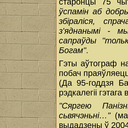
старонцы 75 ч
ўспамін аб добры
збіраліся, спр
з'яднанымі - м
сапраўды "толь
Богам"
.
Гэты аўтограф на 
побач праяўляецца
(Да 95-годдзя Ба
рэдкалегіі гэтага
"Сяргею Паніз
сьвячэньні…"
(ма
выдадзены ў 2004 