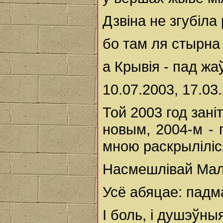
Дзвіна не згубіла
бо там ля стырна
а Крывія - пад жа
10.07.2003, 17.03
Той 2003 год зані
новым, 2004-м - 
мною раскрыліліся
Насмешлівай Малп
Усё абяцае: падм
І боль, і душэўны