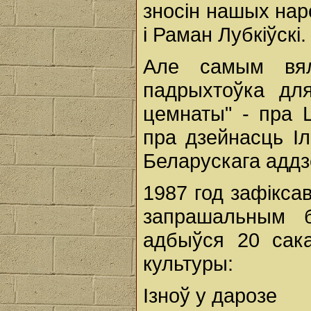
зносін нашых нар
і Раман Лубкіўскі
Але самым вял
падрыхтоўка дл
цемнаты" - пра Ц
пра дзейнасць Іл
Беларускага аддзе
1987 год зафікса
запрашальным б
адбыўся 20 сак
культуры:
Ізноў у дарозе