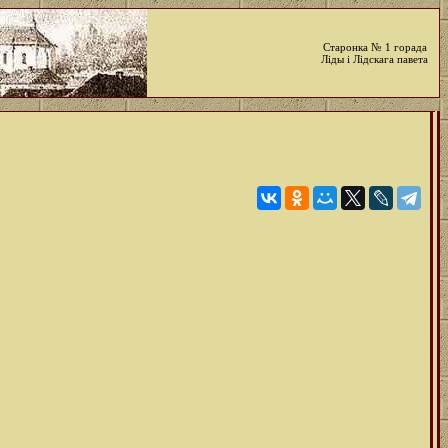
Старонка № 1 горада
Ліды і Лідскага павета