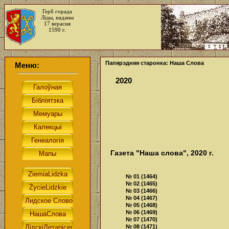
Герб горада
Ліды, наданы
17 верасня
1590 г.
Папярэдняя старонка: Наша Слова
Меню:
2020
Газета "Наша слова", 2020 г.
№ 01 (1464)
№ 02 (1465)
№ 03 (1466)
№ 04 (1467)
№ 05 (1468)
№ 06 (1469)
№ 07 (1470)
№ 08 (1471)