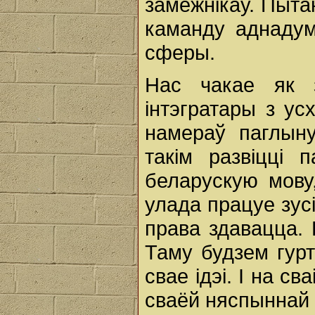
замежнікаў. Пыт
каманду аднадум
сферы.
Нас чакае як з
інтэгратары з ус
намераў паглын
такім развіцці 
беларускую мову
улада працуе зус
права здавацца. 
Таму будзем гурт
свае ідэі. І на с
сваёй няспыннай 