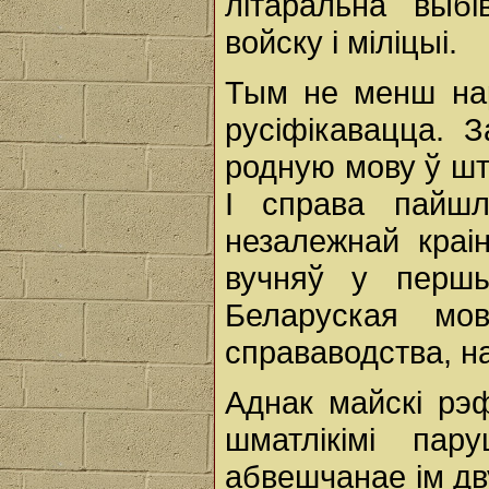
літаральна выб
войску і міліцыі.
Тым не менш нар
русіфікавацца. 
родную мову ў шт
І справа пайшл
незалежнай краі
вучняў у першы
Беларуская мо
справаводства, на
Аднак майскі рэф
шматлікімі пар
абвешчанае ім дв