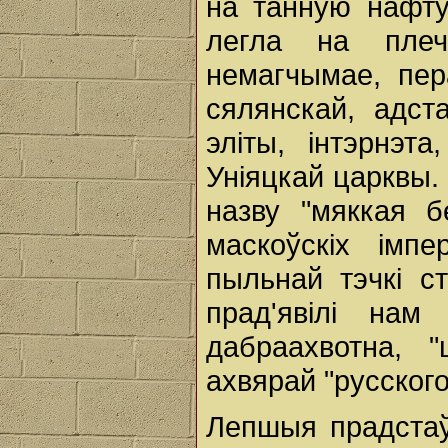
на танную нафту
легла на плеч
немагчымае, пер
сялянскай, адст
эліты, інтэрнэта
Уніяцкай царквы.
назву "мяккая б
маскоўскіх імп
пыльнай тэчкі с
прад'явілі нам
дабраахвотна, 
ахвярай "русского
Лепшыя прадстаўн