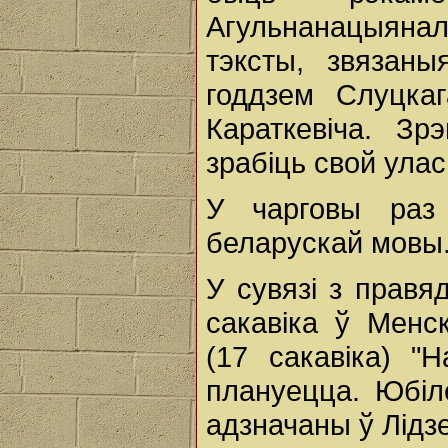
Агульнанацыянал
тэксты, звязаны
годдзем Слуцка
Караткевіча. Зр
зрабіць свой улас
У чарговы раз
беларускай мовы
У сувязі з правя
сакавіка ў Менс
(17 сакавіка) "
плануецца. Юбіл
адзначаны ў Лідзе