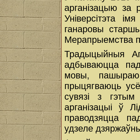
арганізацыю за 
Універсітэта ім
ганаровы старшы
Мерапрыемства пр
Традыцыйныя Аг
адбываюцца пад
мовы, пашыраю
прыцягваюць усё
сувязі з гэты
арганізацыі ў Л
праводзяцца па
удзеле дзяржаўны