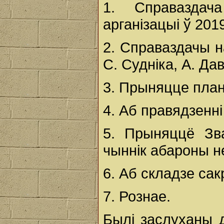
1. Справазда
арганізацыі ў 2019
2. Справаздачы н
С. Судніка, А. Да
3. Прыняцце план
4. Аб правядзенні
5. Прыняццё Зв
чыннік абароны н
6. Аб складзе са
7. Рознае.
Былі заслуханы