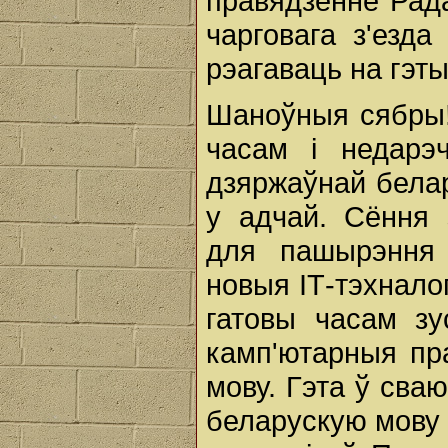
правядзенне Рада
чарговага з'езд
рэагаваць на гэт
Шаноўныя сябры!
часам і недарэ
дзяржаўнай бела
у адчай. Сёння 
для пашырэння
новыя ІТ-тэхналог
гатовы часам зу
камп'ютарныя пр
мову. Гэта ў св
беларускую мову д