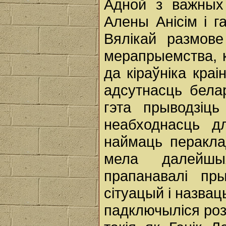
Адной з важных
Алены Анісім і г
Вялікай размове
мерапрыемства, к
да кіраўніка кра
адсутнасць бела
гэта прыводзіць
неабходнасць д
наймаць перакла
мела далейшы
прапанавалі пр
сітуацый і назвац
падключыліся роз