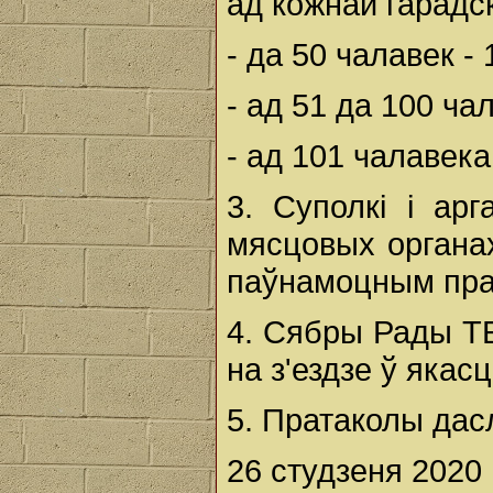
ад кожнай гарадск
- да 50 чалавек - 
- ад 51 да 100 ча
- ад 101 чалавека 
3. Суполкі і арг
мясцовых органа
паўнамоцным прад
4. Сябры Рады ТБ
на з'ездзе ў якас
5. Пратаколы дас
26 студзеня 2020 г