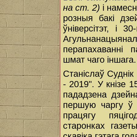
на ст. 2)
і намесн
розныя бакі дзе
ўніверсітэт, і 3
Агульнанацыя
перапахаванні п
шмат чаго іншага.
Станіслаў Суднік
- 2019". У кнізе 
пададзена дзейн
першую чаргу ў 
працягу пяціг
старонках газет
скавіка гэтага го