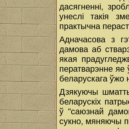
дасягненні, зро
унеслі такія з
практычна пераст
Адначасова з г
дамова аб стварэ
якая прадугледж
ператварэнне яе 
беларускага ўжо 
Дзякуючы шматт
беларускіх патры
ў "саюзнай дамо
сукно, мяняючы п