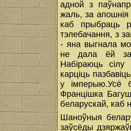
адной з паўнап
жаль, за апошнія 
каб прыбраць р
тэлебачання, з з
- яна выгнала мо
не дала ёй за
Набіраюць сілу 
карціць пазбавіць
у імперыю.Усё 
Францішка Багуш
беларускай, каб н
Шаноўныя белару
заўсёды дзяржаў