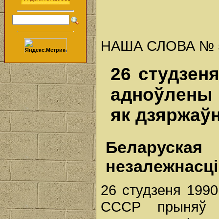
НАША СЛОВА № 5 (
26 студзен
адноўлены 
як дзяржаў
Беларуска
незалежнасці
26 студзеня 1990
СССР прыняў