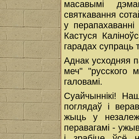
масавымі дэма
святкавання сота
у перапахаванні 
Кастуся Каліноўс
гарадах супраць т.
Аднак усходняя п
меч" "русского 
галовамі.
Суайчыннікі! На
поглядаў і вера
жыць у незалеж
перавагамі - ужы
і зрабіце ўсё 