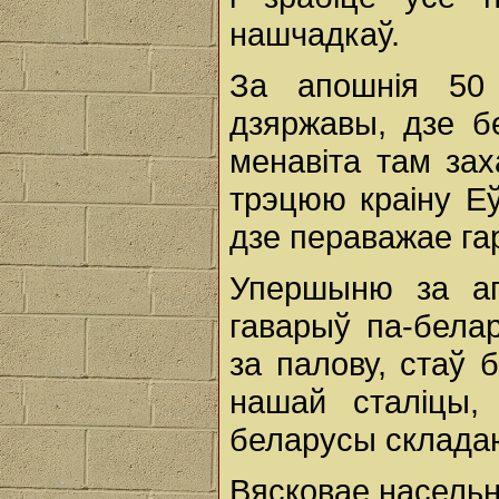
нашчадкаў.
За апошнія 50
дзяржавы, дзе б
менавіта там зах
трэцюю краіну Еў
дзе пераважае га
Упершыню за ап
гаварыў па-бела
за палову, стаў 
нашай сталіцы,
беларусы склада
Вясковае насельні