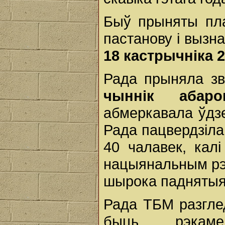
Быў прыняты пла
пастанову і вызн
18 кастрычніка 2
Рада прыняла з
чыннік абаро
абмеркавала ўдз
Рада пацвердзіла
40 чалавек, калі
нацыянальным рэч
шырока паднятыя
Рада ТБМ разглед
быць рэкам