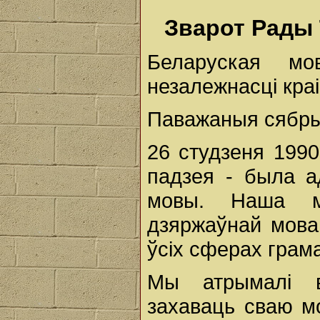
Зварот Рады 
Беларуская м
незалежнасці кра
Паважаныя сябры
26 студзеня 1990
падзея - была а
мовы. Наша м
дзяржаўнай мова
ўсіх сферах грама
Мы атрымалі в
захаваць сваю мо