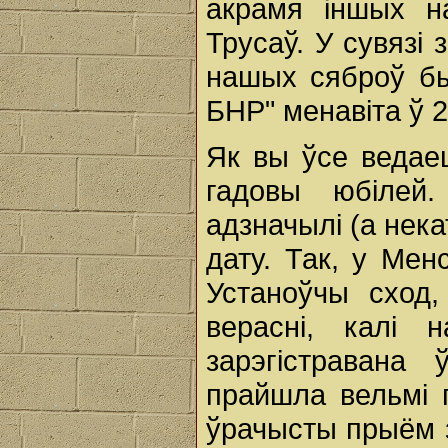
акрамя іншых н
Трусаў. У сувязі
нашых сяброў бы
БНР" менавіта ў 2
Як вы ўсе ведаец
гадовы юбілей.
адзначылі (а нек
дату. Так, у Мен
Устаноўчы сход
верасні, калі 
зарэгістравана 
прайшла вельмі 
ўрачысты прыём з