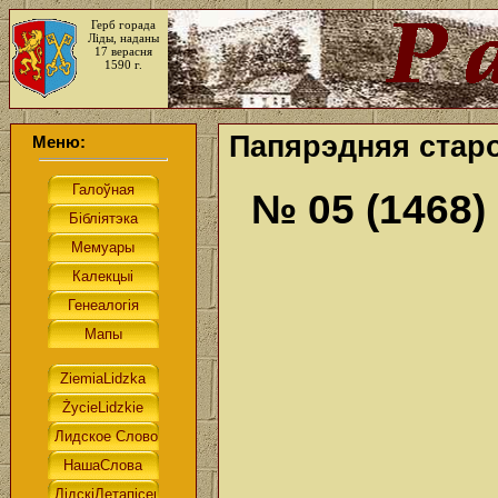
Герб горада
Ліды, наданы
17 верасня
1590 г.
Папярэдняя старо
Меню:
№ 05 (1468)