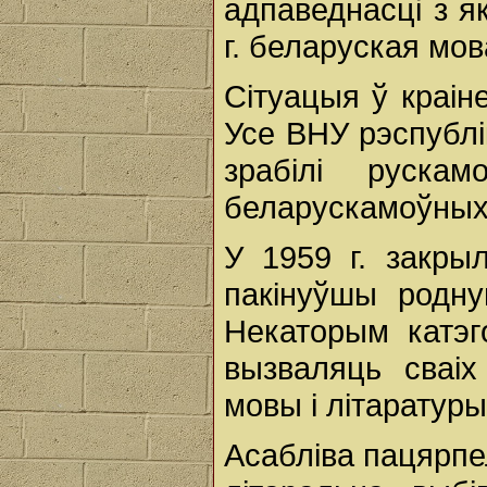
адпаведнасці з я
г. беларуская мо
Сітуацыя ў краін
Усе ВНУ рэспублік
зрабілі руска
беларускамоўных 
У 1959 г. закры
пакінуўшы родну
Некаторым катэг
вызваляць сваі
мовы і літаратур
Асабліва пацярпе