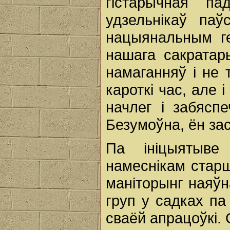
гістарычная па
удзельнікаў па
нацыянальным ге
нашага сакратар
намаганняў і не 
кароткі час, але 
начлег і забяспе
Безумоўна, ён зас
Па ініцыятыве
намеснікам стар
маніторынг наяўн
груп у садках па
сваёй апрацоўкі.