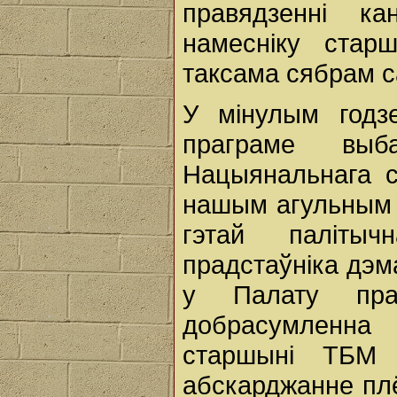
правядзенні ка
намесніку стар
таксама сябрам с
У мінулым годз
праграме выб
Нацыянальнага с
нашым агульным 
гэтай палітыч
прадстаўніка дэм
у Палату прад
добрасумленна
старшыні ТБМ 
абскарджанне пл