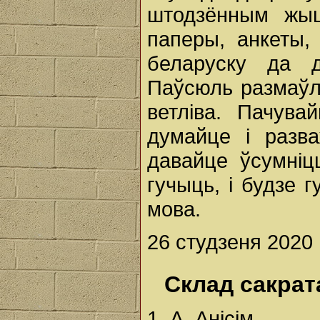
штодзённым жыц
паперы, анкеты,
беларуску да д
Паўсюль размаўля
ветліва. Пачува
думайце і разва
давайце ўсумніц
гучыць, і будзе 
мова.
26 студзеня 2020 г
Склад сакра
1. А. Анісім