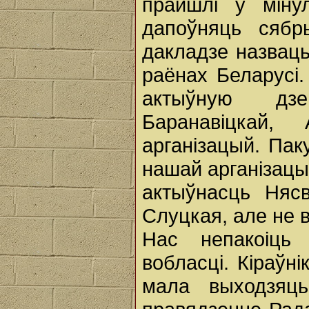
прайшлі ў міну
дапоўняць сяб
дакладзе назваць
раёнах Беларусі
актыўную дзе
Баранавіцкай,
арганізацый. Па
нашай арганізацы
актыўнасць Нясв
Слуцкая, але не 
Нас непакоіць
вобласці. Кіраўні
мала выходзяць