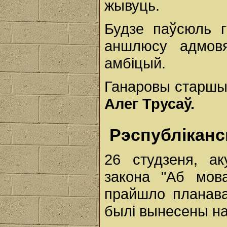
жывуць.
Будзе паўсюль г
аншлюсу адмовя
амбіцый.
Ганаровы старшы
Алег Трусаў.
Рэспубліканс
26 студзеня, а
закона "Аб мов
прайшло планав
былі вынесены на