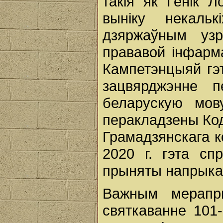
такія як Генік Л
выніку некаль
дзяржаўным уз
прававой інфарм
Кампетэнцыяй гэт
зацвярджэнне п
беларускую мов
перакладзены Кодэ
Грамадзянскага к
2020 г. гэта сп
прыняты напрыкан
Важным мерапр
святкаванне 101-