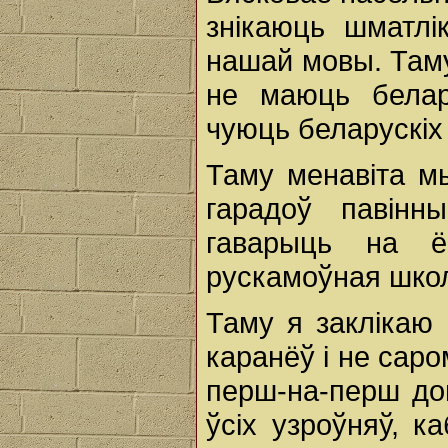
знікаюць шматлі
нашай мовы. Там
не маюць белар
чуюць беларускіх 
Таму менавіта мы
гарадоў павінн
гаварыць на 
рускамоўная школа
Таму я заклікаю
каранёў і не сар
перш-на-перш дом
ўсіх узроўняў, к