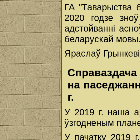
ГА "Таварыства 
2020 годзе зно
адстойванні асно
беларускай мовы
Яраслаў Грынкеві
Справаздача
на паседжанн
г.
У 2019 г. наша а
ўзгодненым плане
У пачатку 2019 