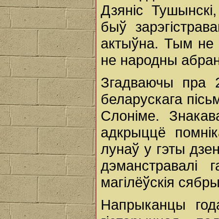
Дзяніс Тушынскі
быў зарэгістрав
актыўна. Тым не 
не народны абран
Згадваючы пра 2
беларускага пісь
Слоніме. Знака
адкрыццё помні
лунаў у гэты дзе
дэманстравалі 
магілёўскія сябры
Напрыканцы год