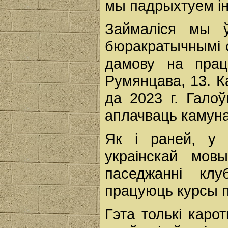
мы падрыхтуем ін
Займаліся мы ў
бюракратычнымі с
дамову на прац
Румянцава, 13. К
да 2023 г. Галоў
аплачваць камуна
Як і раней, у 
украінскай мо
паседжанні кл
працуюць курсы пр
Гэта толькі каро