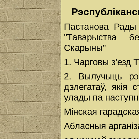
Рэспубліканс
Пастанова Рады 
"Таварыства б
Скарыны"
1. Чарговы з'езд 
2. Вылучыць рэ
дэлегатаў, якія 
улады па наступн
Мінская гарадская
Абласныя арганіза