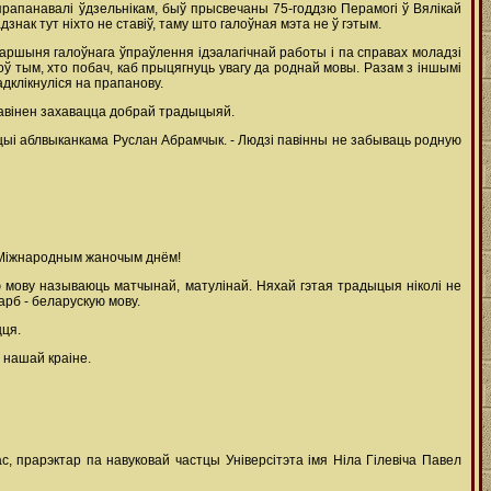
і прапанавалі ўдзельнікам, быў прысвечаны 75-годдзю Перамогі ў Вялікай
знак тут ніхто не ставіў, таму што галоўная мэта не ў гэтым.
таршыня галоўнага ўпраўлення ідэалагічнай работы і па справах моладзі
оў тым, хто побач, каб прыцягнуць увагу да роднай мовы. Разам з іншымі
дклікнуліся на прапанову.
 павінен захавацца добрай традыцыяй.
ацыі аблвыканкама Руслан Абрамчык. - Людзі павінны не забываць родную
- Міжнародным жаночым днём!
 мову называюць матчынай, матулінай. Няхай гэтая традыцыя ніколі не
рб - беларускую мову.
цця.
 нашай краіне.
 прарэктар па навуковай частцы Універсітэта імя Ніла Гілевіча Павел