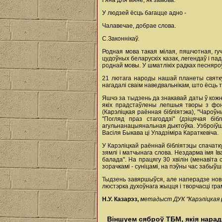
І яна для мяне, як замова:
У людзей ёсць багацце адно -
Чалавечае, добрае слова.
С.Законнікаў.
Родная мова такая мілая, пяшчотная, гу
цудоўных беларускіх казак, легендаў і пад
роднай мовы. У шматлікіх радках песняроў
21 лютага народы нашай планеты святкую
нагадалі сваім наведвальнікам, што ёсць 
Яшчэ за тыдзень да знакавай даты ў кожны
якіх прадстаўлены лепшыя творы з фонд
(Карэліцкая раённая бібліятэка), "Чароўн
"Погляд праз стагоддзі" (дзіцячая біб
агульнанацыянальная дыктоўка. Узброіўшы
Васіля Быкава ці Уладзіміра Караткевіча.
У Карэліцкай раённай бібліятэцы спачатк
зямлі і матчынага слова. Нездарма імя І
балада". На працягу 30 хвілін (менавіта 
зорачкамі - суніцамі, на пэўны час забыў
Тыдзень завяршыўся, але наперадзе новы
люстэрка духоўнага жыцця і творчасці грам
Н.У. Казарэз,
метадыст ДУК "Карэліцкая р
Віншуем сяброў ТБМ, якія нарадз