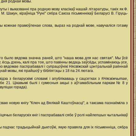
 дня роднай мовы.
нуты і выказванні пра родную мову класікаў нашай літаратуры, такіх як Ф.
. Шакун, кіраўніца "Руні" сябра Саюза пісьменнікаў Беларусі В. Гіруць-
эрцы кожнае прамоўленае слова, выраз на роднай мове, навучаліся гэтаму
што было вядома значна раней, што "наша мова для нас святая". Мы ўсё
 ёсць дзень, калі пра тое, што павінны ведаць заўсёды, успамінаюць усе,
ўно вядомае паспрабавалі і супрацоўнікі Нясвіжскай цэнтральнай раённай
най мовы, які прайшоў у бібліятэцы з 18 па 24 лютага.
ідэа з беларускімі словамі і апублікаваць у сацсетках з
#Нясвіжчытае
,
лічбе 21. Цікавымі былі і сумесныя акцыі з аўтамабільным паркам № 8 у
вуліцах горада).
ваю новую кнігу "Ключ ад Вялікай Каштоўнасці", а таксама пазнаёміла з
іцячых беларускіх кніг і паспрабавалі сябе ў ролі найлепшых чытальнікаў
 падчас традыцыйнай дыктоўкі, якую правяла для іх пісьменніца, сябра