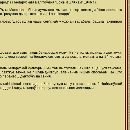
арод" (з беларускага малітоўніка "Божым шляхам" 1946 г.).
ка Рыта Мацкевіч. - Яшчэ думалася: мы часта звяртаемся да Усявышняга са
ён "разумна ды прыгожа жыць і развівацца".
словы: "Дабраславі нашы сем'і, каб у кожнай з іх дбалы бацька і ахвярная
дзія, дзе вывучаюць беларускую мову. Тут не толькі прайшла дыктоўка,
чаму школа гасцей на беларускае свята запрасіла менавіта на 24 лютага,
валь беларускай культуры, і мы там выступалі. Так што я цешуся таксама,
святкуе. Можа, не пішуць дыктоўкі, але нейкім іншым спосабам. Так што
о перанесці дыктоўку на сёння.
льнікі пісалі пераклад на беларускую мову тэкста польскай Нобелеўскай
0-годдзе і адкуль нядаўна вярнулася школьная дэлегацыя.