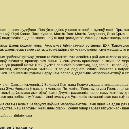
чная і такая цудоўная. Яна ўваходзіць у наша жыццё з вуснаў маці. Прыг
анняў. Якуб Колас, Янка Купала, Максім Танк, Максім Багдановіч, Янка Брыль ….
 падкрэсліваецца яе значэнне ў жыцці грамадства, багацце і адметнасць, пак
ць Дзень роднай мовы. Амаль ўсе бібліятэчныя ўстановы ДУК "Карэліцкая 
такі дзень, ёсць такое свята, што нездарма ён устаноўлены і святкуецца, што 
м "райскім" куточку (менавіта бібліятэка гэта асабісты рай для чалавека разу
аў бібліятэк, праводзіліся акцыі. У сам дзень арганізавана звыш 12 ме
ыя гукі роднай мовы" (Райцаўская сельская бібліятэка), "Ад зерня - колас. Ад
ліятэка), літаратурныя чытанні "Сэрцам роднага слова краніся" (Палуж
ся шарыкавымі ручкамі і аркушамі паперы, удзельнікі мерапрыемстваў, а гэта
у член Саюза пісьменнікаў Беларусі Святлана Кошур узгадала мясцовага паэ
вана Жука ўнесена ў даведнік Аляксея Пяткевіча "Людзі культуры Гродзеншчы
столькі доўжылася дыктоўка) Іван і Джулія радаваліся сонечнаму летняму дню
шыся пра небяспеку. У заканчэнні амаль усе ўдзельнікі выказалі свае пазітыў
я святы і новыя беларускамоўныя мерапрыемствы, якія яшчэ не адзін раз п
адства, наш галоўны і неацэнны скарб. I сёння гонар і абавязак усіх нас - шан
аённая бібліятэка.
іліся ў сакавіку