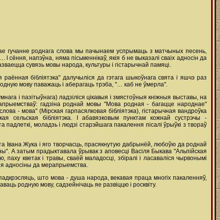
ожае гучанне роднага слова мы пачынаем успрымаць з матчыных песень,
 І сёння, напэўна, няма пісьменнікаў, якія б не выказалі сваіх адносін да
азваецца сувязь мовы народа, культуры і гістарычнай памяці.
раённая бібліятэка" далучыліся да гэтага шыкоўнага свята і яшчэ раз
родную мову паважаць і аберагаць трэба, "… каб не ўмерла".
мнага і пазітыўнага) ладзіліся цікавыя і змястоўныя кніжныя выставы, на
рапрыемстваў: гадзіна роднай мовы "Мова родная - багацце народнае"
 слова - мова" (Мірская гарпасялковая бібліятэка), гістарычная вандроўка
ская сельская бібліятэка. І абавязковым пунктам кожнай сустрэчы -
 падлеткі, моладзь і людзі старэйшага пакалення пісалі ўрыўкі з твораў
та Івана Жука і яго творчасць, прасякнутую дабрынёй, любоўю да роднай
ны". А затым прадыктавала ўрывак з аповесці Васіля Быкава "Альпійская
, паху кветак і травы, сваёй маладосці, збіралі і ласаваліся чырвонымі
ныя адносіны да мерапрыемства.
адкрэсляць, што мова - душа народа, векавая праца многіх пакаленняў,
аваць родную мову, садзейнічаць яе развіццю і росквіту.