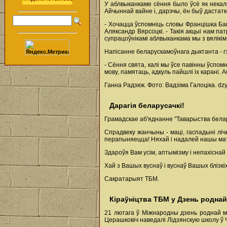
У аблвыканкаме сёння было ўсё як некалі 
Айчыннай вайне і, дарэчы, ён быў дастатко
- Хочацца ўспомніць словы Францішка Баг
Аляксандр Вярсоцкі. - Такія акцыі нам па
супрацоўнікамі аблвыканкама мы з вялікі
Напісанне беларускамоўнага дыктанта - гэ
- Сёння свята, калі мы ўсе павінны ўспо
мову, памятаць, адкуль пайшлі іх карані.
Ганна Радзюк. Фото: Вадзіма Галоціка. dzy
Дарагія беларусачкі!
Грамадскае аб'яднанне "Таварыства бела
Спрадвеку жанчыны - маці, гаспадыні лі
перапыняецца! Няхай і надалей нашы мату
Здароўя Вам усім, аптымізму і непахісна
Хай з Вашых вуснаў і вуснаў Вашых блізкі
Сакратарыят ТБМ.
Кіраўніцтва ТБМ у Дзень родна
21 лютага ў Міжнародны дзень роднай мо
Церашковіч наведалі Лідзянскую школу ў 