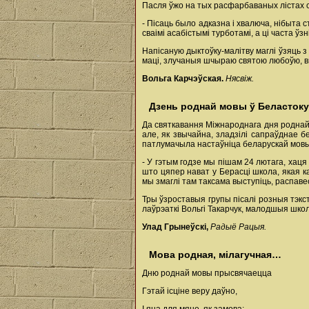
Пасля ўжо на тых расфарбаваных лістах су
- Пісаць было адказна і хвалюча, нібыта 
сваімі асабістымі турботамі, а ці часта ў
Напісаную дыктоўку-малітву маглі ўзяць з
маці, злучаныя шчыраю святою любоўю, вы
Вольга Карчэўская.
Нясвіж.
Дзень роднай мовы ў Беластоку
Да святкавання Міжнароднага дня роднай
але, як звычайна, зладзілі сапраўднае б
патлумачыла настаўніца беларускай мов
- У гэтым годзе мы пішам 24 лютага, хаця
што цяпер нават у Берасці школа, якая к
мы змаглі там таксама выступіць, распаве
Тры ўзроставыя групы пісалі розныя тэкс
лаўрэаткі Вольгі Такарчук, малодшыя школ
Улад Грынеўскі,
Радыё Рацыя.
Мова родная, мілагучная…
Дню роднай мовы прысвячаецца
Гэтай ісціне веру даўно,