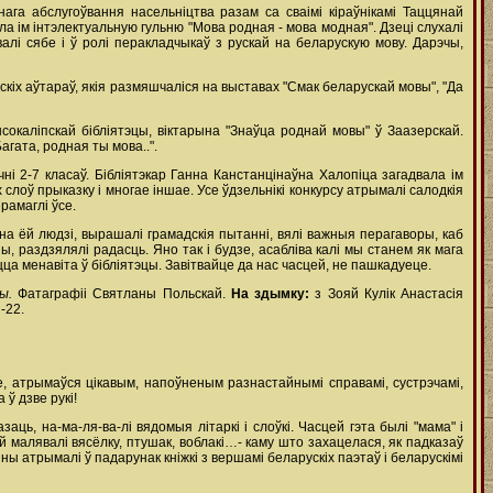
нага абслугоўвання насельніцтва разам са сваімі кіраўнікамі Таццянай
а ім інтэлектуальную гульню "Мова родная - мова модная". Дзеці слухалі
алі сябе і ў ролі перакладчыкаў з рускай на беларускую мову. Дарэчы,
ускіх аўтараў, якія размяшчаліся на выставах "Смак беларускай мовы", "Да
ысокаліпскай бібліятэцы, віктарына "Знаўца роднай мовы" ў Заазерскай.
агата, родная ты мова..".
ні 2-7 класаў. Бібліятэкар Ганна Канстанцінаўна Халопіца загадвала ім
слоў прыказку і многае іншае. Усе ўдзельнікі конкурсу атрымалі салодкія
рамаглі ўсе.
а ёй людзі, вырашалі грамадскія пытанні, вялі важныя перагаворы, каб
ы, раздзялялі радасць. Яно так і будзе, асабліва калі мы станем як мага
юцца менавіта ў бібліятэцы. Завітвайце да нас часцей, не пашкадуеце.
ы.
Фатаграфіі Святланы Польскай.
На здымку:
з Зояй Кулік Анастасія
-22.
е, атрымаўся цікавым, напоўненым разнастайнымі справамі, сустрэчамі,
 ў дзве рукі!
ь, на-ма-ля-ва-лі вядомыя літаркі і слоўкі. Часцей гэта былі "мама" і
эй малявалі вясёлку, птушак, воблакі…- каму што захацелася, як падказаў
ы атрымалі ў падарунак кніжкі з вершамі беларускіх паэтаў і беларускімі