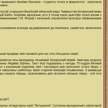
 выкананні Арцёма Лонскага - студэнта гэтага ж факультэта - прагучала
овіча.
ст чытаў старшыня Віцебскай абласной рады Таварыства беларускай мовы
й Бабіч. Асабліва адзначым, што ў гэтым годзе дыктоўку пісалі разам з
і аблвыканкама Г.М. Ягораў і начальнік упраўлення культуры аблвыканкама
 атрыманая асалода ад дакранання да глыбокага, сакавітага, мілагучнага
ым продкам, якія захавалі для нас гэты бясцэнны скарб.
і граматна яны валодаюць пісьмовай беларускай мовай. Аматары роднага
рыны Людвіка Таўгень. Тэкст быў падабраны з нагоды 75-годдзя Вялікай
 з рэальнымі падзеямі, якія і паслужылі для напісання гэтага твора, з
е змешчаны найбольш яркія старонкі біяграфіі пісьменніка). З цікавасцю
неры нашага творцы, прапанаваны для чытання лепшыя творы - усё гэта
ім ЦНТ.
іцячы літаратурны клуб "Летуценнік". Сустрэча маладзенькіх заўзятараў