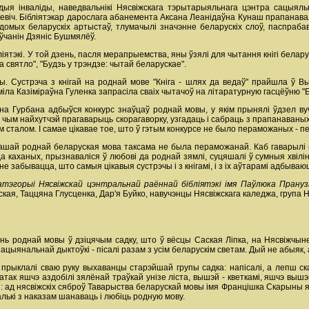
ладыя інваліды, наведвальнікі Нясвіжскага тэрытарыяльнага цэнтра сацыяль
кевіч. Бібліятэкар дарослага абанемента Аксана Леанідаўна Кунаш прапанавал
ядомых беларускіх артыстаў, тлумачылі значэнне беларускіх слоў, паспрабав
чанін Дзяніс Бушмялёў.
бліятэкі. У той дзень, пасля мерапрыемства, яны ўзялі для чытання кнігі белар
а святло", "Будзь у трэндзе: чытай беларускае".
ары. Сустрэча з кнігай на роднай мове "Кніга - шлях да ведаў" прайшла ў В
міла Казіміраўна Гуленка запрасіла сваіх чытачоў на літаратурную гасцёўню "Б
на Гурбана адбыўся конкурс знаўцаў роднай мовы, у якім прынялі ўдзел вуч
чым найхутчэй прагаварыць скорагаворку, узгадаць і сабраць з прапанаваных 
м сталом. І самае цікавае тое, што ў гэтым конкурсе не было пераможаных - пе
нашай роднай беларуская мова таксама не была пераможанай. Каб гаварылі н
а каханых, прызнаваліся ў любові да роднай зямлі, суцяшалі ў сумныя хвілін
не забывацца, што самыя цікавыя сустрэчы і з кнігамі, і з іх аўтарамі адбыва
катэгорыі Нясвіжскай цэнтральнай раённай бібліятэкі імя Паўлюка Прануз
кая, Таццяна Глусценка, Дар'я Буйко, навучэнцы Нясвіжскага каледжа, група Н
ень роднай мовы ў дзіцячым садку, што ў вёсцы Саская Ліпка, на Нясвіжчын
нацыянальнай дыктоўкі - пісалі разам з усім беларускім светам. Дый не абыяк, а
рыклалі сваю руку выхаванцы старэйшай групы садка: напісалі, а лепш сказац
адатак яшчэ аздобілі зялёнай траўкай унізе ліста, вышэй - кветкамі, яшчэ выш
: ад нясвіжскіх сяброў Таварыства беларускай мовы імя Францішка Скарыны ян
лькі з наказам шанаваць і любіць родную мову.