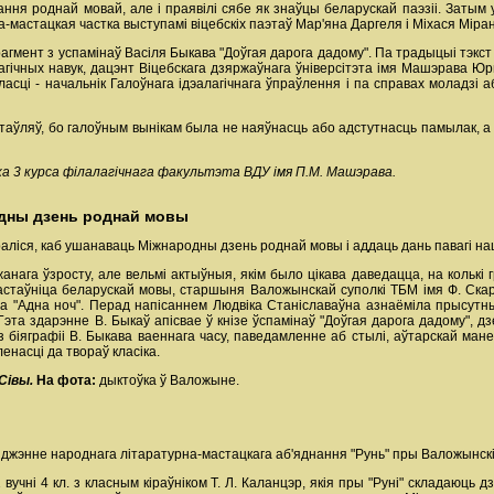
ння роднай мовай, але і праявілі сябе як знаўцы беларускай паэзіі. Затым у
мастацкая частка выступамі віцебскіх паэтаў Мар'яна Даргеля і Міхася Міран
агмент з успамінаў Васіля Быкава "Доўгая дарога дадому". Па традыцыі тэк
ічных навук, дацэнт Віцебскага дзяржаўнага ўніверсітэта імя Машэрава Юры
вобласці - начальнік Галоўнага ідэалагічнага ўпраўлення і па справах моладз
ыстаўляў, бо галоўным вынікам была не наяўнасць або адстутнасць памылак, а
а 3 курса філалагічнага факультэта ВДУ імя П.М. Машэрава.
дны дзень роднай мовы
аліся, каб ушанаваць Міжнародны дзень роднай мовы і аддаць дань павагі наш
анага ўзросту, але вельмі актыўныя, якім было цікава даведацца, на кольк
настаўніца беларускай мовы, старшыня Валожынскай суполкі ТБМ імя Ф. Ска
а "Адна ноч". Перад напісаннем Людвіка Станіславаўна азнаёміла прысутных
эта здарэнне В. Быкаў апісвае ў кнізе ўспамінаў "Доўгая дарога дадому", дз
біяграфіі В. Быкава ваеннага часу, паведамленне аб стылі, аўтарскай ма
енасці да твораў класіка.
Сівы.
На фота:
дыктоўка ў Валожыне.
яджэнне народнага літаратурна-мастацкага аб'яднання "Рунь" пры Валожынск
ні 4 кл. з класным кіраўніком Т. Л. Каланцэр, якія пры "Руні" складаюць дз