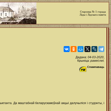
Старонка № 1 горада
Ліды і Лідскага павета
Дадана:
04-03-2020
,
Крыніца:
pawet.net
.
Спампаваць
ыктанта. Да маштабнай беларускамоўнай акцыі далучыліся і студэнты, і