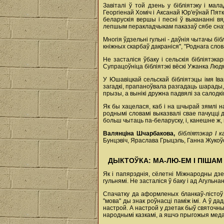
Завіталі ў той дзень у бібліятэку і ма
Георгіенай Хоміч і Аксанай Юр'еўнай Пят
беларускія вершы і песні ў выкананні в
лепшым перакладчыкам паказаў сябе снаў
Многія ўдзельні гульні - даўнія чытачы бі
кніжных скарбаў дакраніся", "Роднага слов
Не засталіся ўбаку і сельскія бібліятэк
Супрацоўніца бібліятэкі вёскі Ужанка Люд
У Юшавіцкай сельскай бібліятэцы імя Іва
загадкі, прапаноўвала разгадаць шарады, 
прызы, а вынікі дружна падвялі за салодкі
Як бы хацелася, каб і на шчырай зямлі 
роднымі словамі выказвалі свае пачуцці д
больш чытаць па-беларуску, і, канешне ж, 
Валянціна Шчарбакова,
бібліятэкар І 
Бунцэвіч, Яраслава Грыцэль, Ганна Жукоўс
ДЫКТОЎКА: МА-ЛЮ-ЕМ І ПІШАМ
Як і папярэднія, сёлетні Міжнародны дз
гульнямі. Не засталіся ў баку і ад Агульна
Спачатку да аформленых бланкаў-лістоў п
"мова" ды знак роўнасці паміж імі. А ў д
настрой. А настрой у дзетак быў святочны
народнымі казкамі, а яшчэ прыгожыя меда