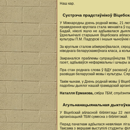
Наш кар.
Сустрэча прадстаўнікоў Віцебск
У Міжнародны дзень роднай мовы, 21 лют
правядзення круглага стала менавіта ў с
Бадай, ніколі яшчэ не адбывалася дыяло
ўдзельнічалі старшыня Віцебскага абласн
культуры П.М. Падгурскі і іншыя чыноўнік
За круглым сталом абмяркоўвалася, сярод
ніводнага беларускамоўнага класа, а коль
Закраналіся праблемы супрацоўніцтва Т
газет, адбываўся нефармальны і шчыры а
Пра стан роднага слова ў ВДУ расказаў 
развіццю беларускай мовы і культуры. Сяр
Такім чынам, у Дзень роднай мовы ў Віц
падобны дыялог нашай грамадскай аргані
Наталля Ермакова,
сябра ТБМ, студэнтк
Агульнанацыянальная дыктоўка 
У Віцебскай абласной бібліятэцы 22 лю
арганізацыяй ТБМ сумесна з бібліятэкай.
Перад пачаткам адбылася невялікая літа
Таксама з вершамі выступілі студэнты фі