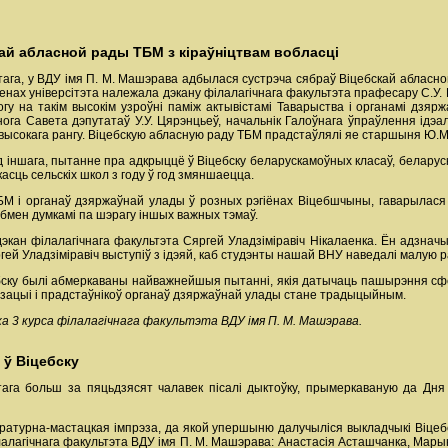
ай абласной рады ТБМ з кіраўніцтвам вобласці
ага, у ВДУ імя П. М. Машэрава адбылася сустрэча сябраў Віцебскай абласной
ценах універсітэта належала дэкану філалагічнага факультэта прафесару С.У
гу на такім высокім узроўні паміж актывістамі Таварыства і органамі дзяр
ога Савета дэпутатаў У.У. Цярэнцьеў, начальнік Галоўнага ўпраўлення ідэал
і высокага рангу. Віцебскую абласную раду ТБМ прадстаўлялі яе старшыня Ю.М
 іншага, пытанне пра адкрыццё ў Віцебску беларускамоўных класаў, беларуска
касць сельскіх школ з году ў год змяншаецца.
БМ і органаў дзяржаўнай улады ў розных рэгіёнах Віцебшчыны, гаварылас
бмен думкамі па шэрагу іншых важных тэмаў.
дэкан філалагічнага факультэта Сяргей Уладзіміравіч Нікалаенка. Ён адзна
гей Уладзіміравіч выступіў з ідэяй, каб студэнты нашай ВНУ наведалі малую р
ебску былі абмеркаваны найважнейшыя пытанні, якія датычаць пашырэння сф
зацыі і прадстаўнікоў органаў дзяржаўнай улады стане традыцыйным.
а 3 курса філалагічнага факультэта ВДУ імя П. М. Машэрава.
ў Віцебску
тага больш за пяцьдзясят чалавек пісалі дыктоўку, прымеркаваную да Д
ратурна-мастацкая імпрэза, да якой упершыню далучыліся выкладчыкі Віцеб
лалагічнага факультэта ВДУ імя П. М. Машэрава: Анастасія Асташчанка, Мары