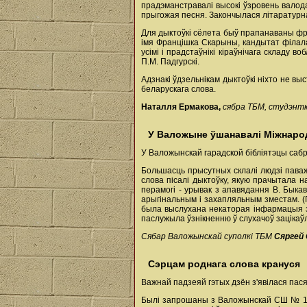
прадэманстравалі высокі ўзровень валода
прыгожая песня. Закончылася літаратурна-
Для дыктоўкі сёлета быў прапанаваны фр
імя Францішка Скарыны, кандытат філалаг
усімі і прадстаўнікі кіраўнічага складу 
П.М. Падгурскі.
Адзнакі ўдзельнікам дыктоўкі ніхто не в
беларускага слова.
Наталля Ермакова,
сябра ТБМ, студэнтк
У Валожыне ўшанавалі Міжнаро
У Валожынскай гарадской бібліятэцы сабр
Большасць прысутных склалі людзі паваж
слова пісалі дыктоўку, якую прачытала 
перамогі - урывак з апавядання В. Быкав
арыгінальным і захапляльным зместам. (Г
была выслухана некаторая інфармацыя з 
паслужыла ўзнікненню ў слухачоў зацікаўл
Сябар Валожынскай суполкі ТБМ
Сяргей 
Сэрцам роднага слова крануся
Важнай падзеяй гэтых дзён з'явілася пас
Былі запрошаны з Валожынскай СШ № 1 вуч