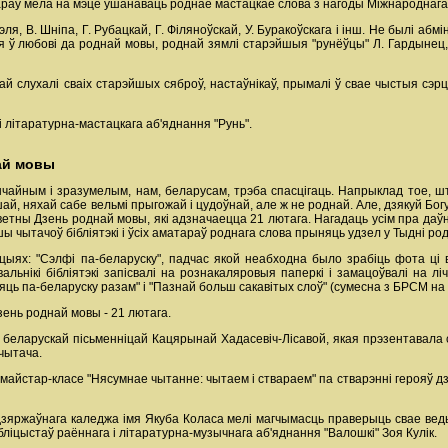
тараў мела на мэце ўшанаваць роднае мастацкае слова з нагоды Міжнароднага
я, В. Шніпа, Г. Рубацкай, Г. Філяноўскай, У. Буракоўскага і інш. Не былі абмі
я ў любові да роднай мовы, роднай зямлі старэйшыя "рунёўцы" Л. Гардынец, М
вагай слухалі сваіх старэйшых сяброў, настаўнікаў, прымалі ў свае чыстыя с
 літаратурна-мастацкага аб'яднання "Рунь".
ай мовы
ычайным і зразумелым, нам, беларусам, трэба спасцігаць. Напрыклад тое, 
й, няхай сабе вельмі прыгожай і цудоўнай, але ж не роднай. Але, дзякуй Богу,
усветны Дзень роднай мовы, які адзначаецца 21 лютага. Нагадаць усім пра да
ы чытачоў бібліятэкі і ўсіх аматараў роднага слова прыняць удзел у Тыдні род
цыях: "Сэлфі па-беларуску", падчас якой неабходна было зрабіць фота ці в
альнікі бібліятэкі запісвалі на рознакаляровыя паперкі і замацоўвалі на 
ць па-беларуску разам" і "Пазнай больш сакавітых слоў" (сумесна з БРСМ на 
зень роднай мовы - 21 лютага.
 беларускай пісьменніцай Кацярынай Хадасевіч-Лісавой, якая прэзентавала с
 чытача.
 майстар-класе "Нясумнае чытанне: чытаем і ствараем" па стварэнні герояў дз
 дзяржаўнага каледжа імя Якуба Коласа мелі магчымасць праверыць свае веды
ліцыстаў раённага і літаратурна-музычнага аб'яднання "Валошкі" Зоя Кулік.