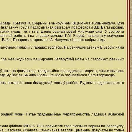
 рады ТБМ імя Ф. Скарыны з чыноўнікамі Віцебскага аблвыканкама. Ідэя
. Нікалаенку і была падтрыманая рэктарам прафесарам В.В. Багатыровай.
жаўнай улады, як у гэты Дзень роднай мовы! Мяркуйце самі. У сустрэчы
агічнай работы і па справах моладзі Г.М. Ягораў, начальнік упраўлення
. Бабіч, Ганаровы старшыня І.А. Навумчык і іншыя сябры рады.
моўных гімназій у гарадах вобласці. На сённяшні дзень у Віцебску няма
я пра неабходнасць пашырэння беларускай мовы на старонках раённых
чыў, што на факультэце традыцыйна праводзяцца імпрэзы, якія спрыяюць
адзіму Васіля Быкава і больш глыбока пазнаёміліся з яго творчасцю.
еры выкарыстання беларускай мовы ў рэгіёне. Будзем спадзявацца, што
ня роднай мовы. Гэтае традыцыйнае мерапрыемства ладзіцца абласной
скага філіяла МІПСА. Яны прачыталі свае любімыя вершы па-беларуску.
на Сазонава, Лізавета Сямчонак і Наталля Ермакова. Дзяўчаты не толькі