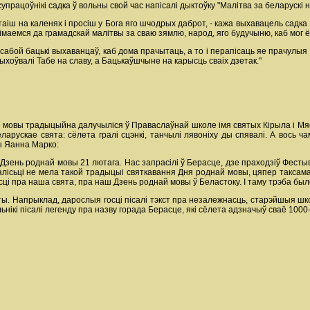
працоўнікі садка ў вольны свой час напісалі дыктоўку "Малітва за беларускі н
стаіш на каленях і просіш у Бога яго шчодрых даброт, - кажа выхавацель сад
знімаемся да грамадскай малітвы за сваю зямлю, народ, яго будучыню, каб мог 
 сабой бацькі выхаванцаў, каб дома прачытаць, а то і перапісаць яе прачулыя 
хоўвалі Табе на славу, а Бацькаўшчыне на карысць сваіх дзетак."
 мовы традыцыйна далучыліся ў Праваслаўнай школе імя святых Кірыла і Мяфо
еларускае свята: сёлета гралі сцэнкі, танчылі лявоніху ды спявалі. А вось 
ы Яанна Марко:
 Дзень роднай мовы 21 лютага. Нас запрасілі ў Берасце, дзе праходзіў Фесты
алісьці не мела такой традыцыі святкавання Дня роднай мовы, цяпер таксама 
сці пра наша свята, пра наш Дзень роднай мовы ў Беластоку. І таму трэба был
ты. Напрыклад, дарослыя госці пісалі тэкст пра незалежнасць, старэйшыя шко
ьнікі пісалі легенду пра назву горада Берасце, які сёлета адзначыў сваё 100