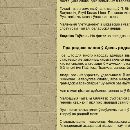
мастацкага слова і ўжо вопытных літара
Гучалі творы землякоў-валожынцаў П. Бітэл
Багушэвіч, Якуб Колас і інш. Прызнаваліс
Русакевіч, чытаючы ўласныя творы.
Маленькія "летуценнікі" з цікавасцю і ў
слову і самі чыталі беларускія вершы.
Людвіка Таўгень.
На фота:
на пасяджэнні
Пра роднае слова ў Дзень родн
Тое, што для многіх народаў здаецца зв
стараемся яе замяніць, карыстаючыся інша
хто на справе, а хто хаця б у думках - с
бібліятэкі імя Паўлюка Пранузы, запрасіўш
Людзі розных узростаў удзельнічалі ў ак
"Любімае беларускае слова", якое наведв
грамадскім транспарце "Вучымся размаўля
Але самае цікавае адбылося менавіта ў Д
Малодшыя чытачы бібліятэкі сустрэліся з
героямі сваіх кніг, якія ўжо знайшлі свайго
Вучні пачатковых класаў паўдзельнічалі ў
твораў на роднай мове .
Старшакласнікі і навучэнцы Нясвіжскага
Міжнароднай асацыяцыі пісьменнікаў і пуб