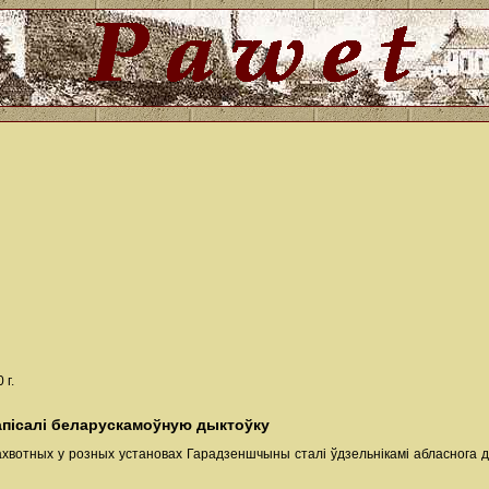
 г.
апісалі беларускамоўную дыктоўку
хвотных у розных установах Гарадзеншчыны сталі ўдзельнікамі абласнога д