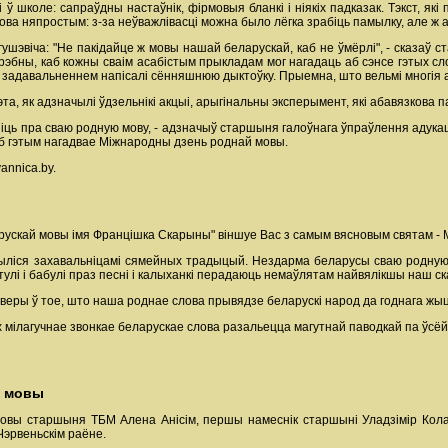
ў школе: сапраўдны настаўнік, фірмовыя бланкі і ніякіх падказак. Тэкст, як
ва няпростым: з-за неўважлівасці можна было лёгка зрабіць памылку, але ж ад
ушэвіча: "Не пакідайце ж мовы нашай беларускай, каб не ўмёрлі", - сказаў с
трэбны, каб кожны сваім асабістым прыкладам мог нагадаць аб сэнсе гэтых сл
м задавальненнем напісалі сённяшнюю дыктоўку. Прыемна, што вельмі многія а
та, як адзначылі ўдзельнікі акцыі, арыгінальны эксперымент, які абавязкова
мніць пра сваю родную мову, - адзначыў старшыня галоўнага ўпраўлення адук
 Аб гэтым нагадвае Міжнародны дзень роднай мовы.
annica.by.
рускай мовы імя Францішка Скарыны" віншуе Вас з самым вясновым святам 
чыліся захавальніцамі сямейных традыцый. Нездарма беларусы сваю родную
лі і бабулі праз песні і калыханкі перадаюць немаўлятам найвялікшы наш ска
й веры ў тое, што наша роднае слова прывядзе беларускі народ да годнага жы
х мілагучнае звонкае беларускае слова разальецца магутнай паводкай па ўсёй
й мовы
вы старшыня ТБМ Алена Анісім, першы намеснік старшыні Уладзімір Колас,
Чэрвеньскім раёне.