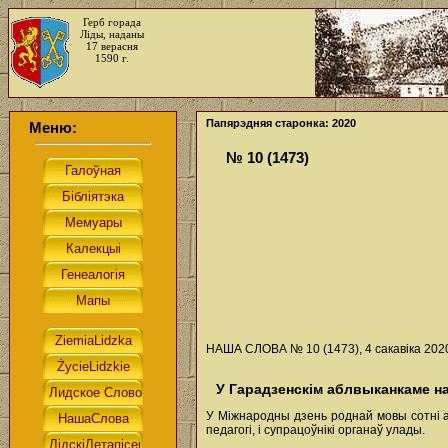
Герб горада
Ліды, наданы
17 верасня
1590 г.
Папярэдняя старонка: 2020
Меню:
№ 10 (1473)
НАША СЛОВА № 10 (1473), 4 сакавіка 2020
У Гарадзенскім аблвыканкаме н
У Міжнародны дзень роднай мовы сотні а
педагогі, і супрацоўнікі органаў улады.