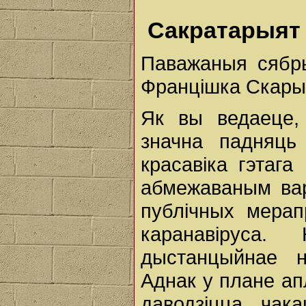
Сакратарыят
Паважаныя сябр
Францішка Скары
Як вы ведаеце,
значна падняць
красавіка гэтага
абмежаваным вар
публічных мерап
каранавіруса.
дыстанцыйнае н
Аднак у плане ап
даводзіцца чак