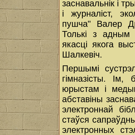
заснавальнік і тр
і журналіст, эк
пушча" Валер Др
Толькі з адным
якасці якога выс
Шалкевіч.
Першымі сустрэлі
гімназісты. Ім,
юрыстам і меды
абставіны заснав
электроннай біб
стаўся сапраўдн
электронных стэ