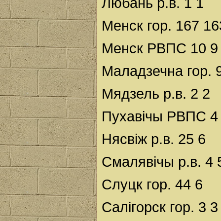
Любань р.в. 1 1
Менск гор. 167 16
Менск РВПС 10 9
Маладзечна гор. 
Мядзель р.в. 2 2
Пухавічы РВПС 4
Нясвіж р.в. 25 6
Смалявічы р.в. 4 
Слуцк гор. 44 6
Салігорск гор. 3 3