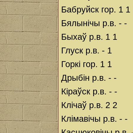
Бабруйск гор. 1 1
Бялынічы р.в. - -
Быхаў р.в. 1 1
Глуск р.в. - 1
Горкі гор. 1 1
Дрыбін р.в. - -
Кіраўск р.в. - -
Клічаў р.в. 2 2
Клімавічы р.в. - -
Касцюковічы р.в. -