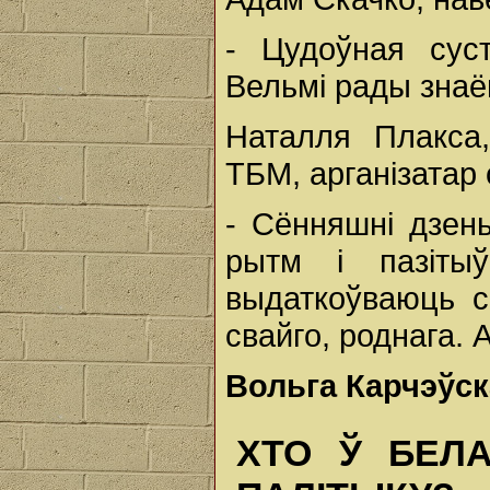
- Цудоўная суст
Вельмі рады знаё
Наталля Плакса,
ТБМ, арганізатар
- Сённяшні дзен
рытм і пазіты
выдаткоўваюць св
свайго, роднага. А
Вольга Карчэўск
ХТО Ў БЕЛ