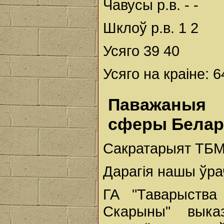
Чавусы р.в. - -
Шклоў р.в. 1 2
Усяго 39 40
Усяго на краіне: 
Паважаныя 
сферы Белару
Сакратарыят ТБ
Дарагія нашы ўра
ГА "Таварыства
Скарыны" вык