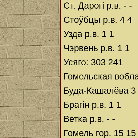
Ст. Дарогі р.в. - -
Стоўбцы р.в. 4 4
Узда р.в. 1 1
Чэрвень р.в. 1 1
Усяго: 303 241
Гомельская вобла
Буда-Кашалёва 3
Брагін р.в. 1 1
Ветка р.в. - -
Гомель гор. 15 15