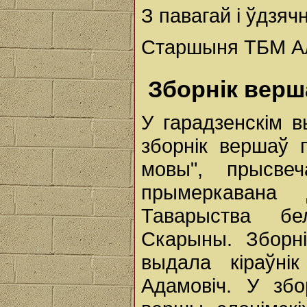
З павагай і ўдзяч
Старшыня ТБМ Ал
Зборнік верш
У гарадзенскім 
зборнік вершаў
мовы", прысве
прымеркавана 
Таварыства б
Скарыны. Зборн
выдала кіраўні
Адамовіч. У зб