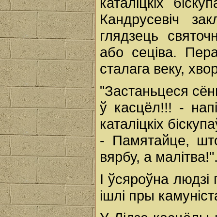
каталіцкіх біск
Кандрусевіч зак
глядзець святоч
або сеціва. Пер
сталага веку, хвор
"Застаньцеся сён
ў касцёл!!! - на
каталіцкіх біскуп
- Памятайце, шт
вярбу, а малітва!"
І ўсяроўна людзі 
ішлі пры камуніст