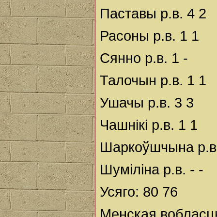
Паставы р.в. 4 2
Расоны р.в. 1 1
Сянно р.в. 1 -
Талочын р.в. 1 1
Ушачы р.в. 3 3
Чашнікі р.в. 1 1
Шаркоўшчына р.в.
Шуміліна р.в. - -
Усяго: 80 76
Менская вобласц