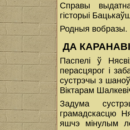
Справы выдатн
гісторыі Бацькаў
Родныя вобразы.
ДА КАРАНАВ
Паспелі ў Нясв
перасцярог і заб
сустрэчы з шаноў
Віктарам Шалкеві
Задума сустр
грамадскасцю Ня
яшчэ мінулым л