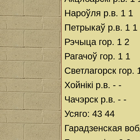
Нароўля р.в. 1 1
Петрыкаў р.в. 1 1
Рэчыца гор. 1 2
Рагачоў гор. 1 1
Светлагорск гор. 1
Хойнікі р.в. - -
Чачэрск р.в. - -
Усяго: 43 44
Гарадзенская воб