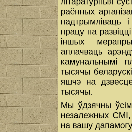
літаратурныя сус
раённых арганіза
падтрымліваць 
працу па развіцці
іншых мерапры
аплачваць арэнд
камунальнымі п
тысячы беларускі
яшчэ на дзвесце
тысячы.
Мы ўдзячны ўсім
незалежных СМІ,
на вашу дапамогу