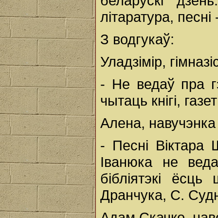
беларускі дзень
літаратура, песні 
З водгукаў:
Уладзімір, гімназіс
- Не ведаў пра 
чытаць кнігі, газе
Алена, навучэнка 
- Песні Віктара
Іванюка не веда
бібліятэкі ёсць
Дранчука, С. Судн
Адам Скачко, нав