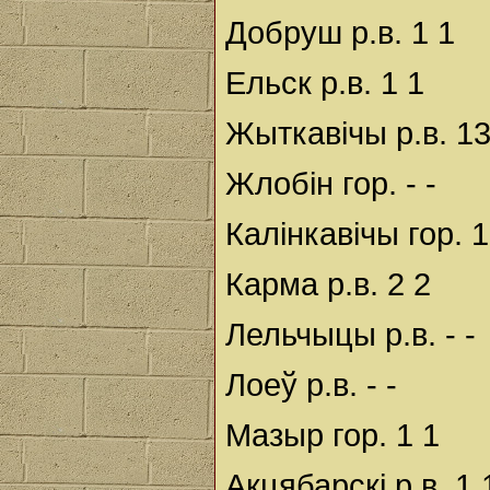
Добруш р.в. 1 1
Ельск р.в. 1 1
Жыткавічы р.в. 13
Жлобін гор. - -
Калінкавічы гор. 1
Карма р.в. 2 2
Лельчыцы р.в. - -
Лоеў р.в. - -
Мазыр гор. 1 1
Акцябарскі р.в. 1 