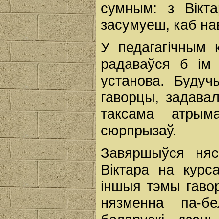
сумным: з Вікт
засумуеш, каб нав
У педагагічным 
радаваўся б ім 
установа. Будуч
гаворцы, задава
таксама атры
сюрпрызаў.
Завяршыўся няс
Віктара на курс
іншыя тэмы гавор
нязменна па-б