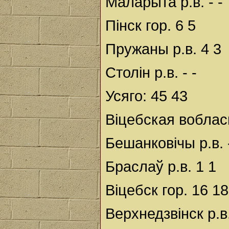
Маларыта р.в. - -
Пінск гор. 6 5
Пружаны р.в. 4 3
Столін р.в. - -
Усяго: 45 43
Віцебская воблас
Бешанковічы р.в. 
Браслаў р.в. 1 1
Віцебск гор. 16 18
Верхнедзвінск р.в.