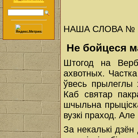
НАША СЛОВА № 15 
Не бойцеся м
Штогод на Верб
ахвотных. Частка
ўвесь прылеглы х
Каб святар пакр
шчыльна прыціск
вузкі праход. Але
За некалькі дзё