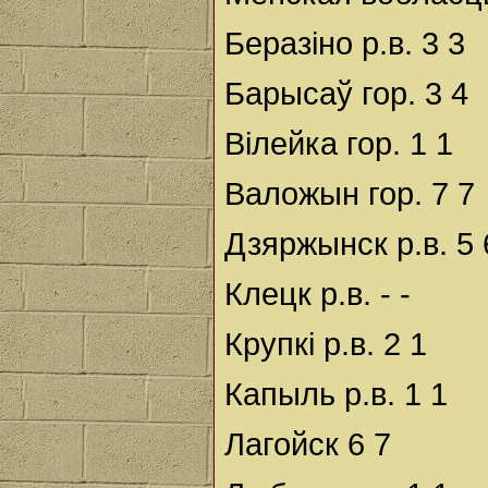
Беразіно р.в. 3 3
Барысаў гор. 3 4
Вілейка гор. 1 1
Валожын гор. 7 7
Дзяржынск р.в. 5 
Клецк р.в. - -
Крупкі р.в. 2 1
Капыль р.в. 1 1
Лагойск 6 7