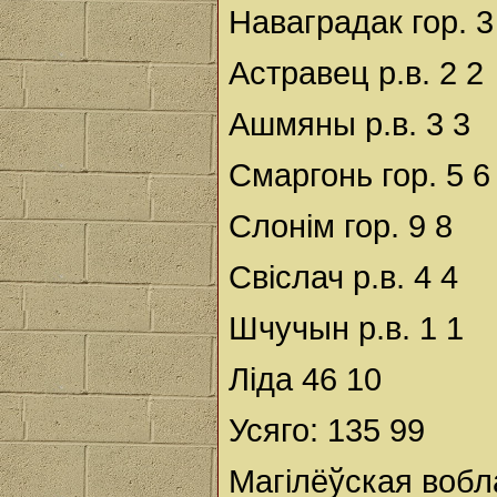
Наваградак гор. 3
Астравец р.в. 2 2
Ашмяны р.в. 3 3
Смаргонь гор. 5 6
Слонім гор. 9 8
Свіслач р.в. 4 4
Шчучын р.в. 1 1
Ліда 46 10
Усяго: 135 99
Магілёўская вобл