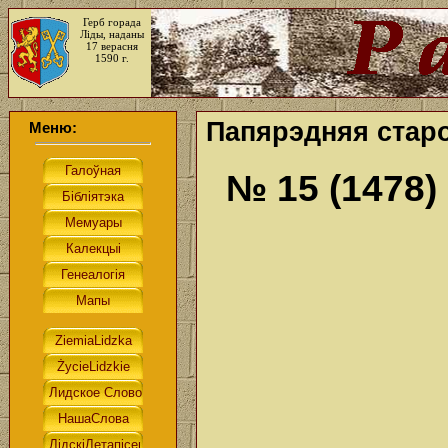
Герб горада
Ліды, наданы
17 верасня
1590 г.
Папярэдняя старо
Меню:
№ 15 (1478)