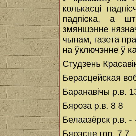
колькасці падпі
падпіска, а ш
змяншэнне нязнач
чынам, газета пра
на ўключэнне ў ка
Студзень Красаві
Берасцейская во
Баранавічы р.в. 1
Бяроза р.в. 8 8
Белаазёрск р.в. - 
Бярэсце гор. 7 7