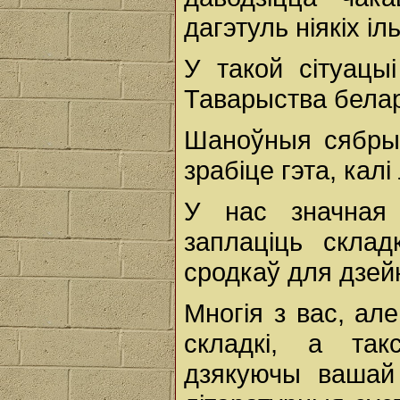
дагэтуль ніякіх і
У такой сітуацы
Таварыства бела
Шаноўныя сябры! 
зрабіце гэта, калі
У нас значная 
заплаціць скла
сродкаў для дзей
Многія з вас, ал
складкі, а так
дзякуючы вашай