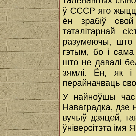
таленавітых сыно
ў СССР яго жыццё
ён зрабіў сво
таталітарнай с
разумеючы, што
гэтым, бо і сам
што не давалі б
зямлі. Ён, як 
перайначваць сво
У найноўшы час
Наваградка, дзе н
вучыў дзяцей, г
ўніверсітэта імя 