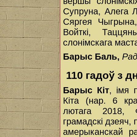
вершы слонімскі
Супруна, Алега Л
Сяргея Чыгрына,
Войткі, Тацця
слонімскага маст
Барыс Баль,
Рад
110 гадоў з 
Барыс Кіт
, імя 
Кіта (нар. 6 кр
лютага 2018, Ф
грамадскі дзеяч, 
амерыканскай ра