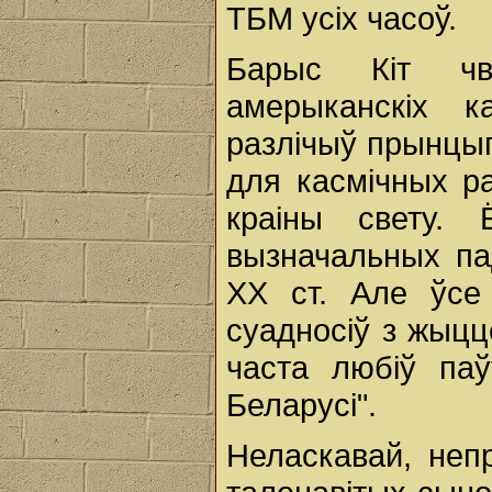
ТБМ усіх часоў.
Барыс Кіт чв
амерыканскіх к
разлічыў прынцы
для касмічных ра
краіны свету. 
вызначальных па
XX ст. Але ўсе
суадносіў з жыц
часта любіў паў
Беларусі".
Неласкавай, неп