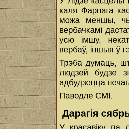
У Лідзе касцёлы 
каля Фарнага кас
можа меншы, чым
вербачкамі даста
усю імшу, нека
вербаў, іншыя ў 
Трэба думаць, шт
людзей будзе з
адбудзецца нечаг
Паводле СМІ.
Дарагія сябр
У красавіку па 