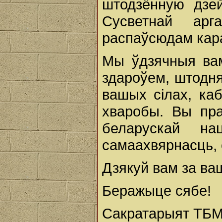
штодзённую дзей
Сусветнай арг
распаўсюдам кара
Мы ўдзячныя вам
здароўем, штодня 
вашых сілах, ка
хваробы. Вы пра
беларускай нац
самаахвярнасць, 
Дзякуй вам за ва
Беражыце сябе!
Сакратарыят ТБМ