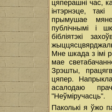
цяперашні час, ка
інтэрнэце, такі
прымушае мяне
публічнымі і шк
бібліятэкі зах
жыццясцвярджаль
Мне шкада з імі 
мае светабачанн
Зрэшты, працяг
цяпер. Напрыкла
асалодаю пра
"Неўміручасць".
Паколькі я ўжо 