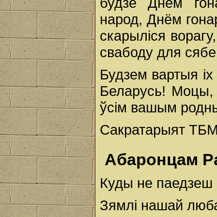
будзе Днём гон
народ, Днём гона
скарыліся ворагу,
свабоду для сябе 
Будзем вартыя і
Беларусь! Моцы, 
ўсім вашым родн
Сакратарыят ТБМ
Абаронцам Р
Куды не паедзеш 
Зямлі нашай люб