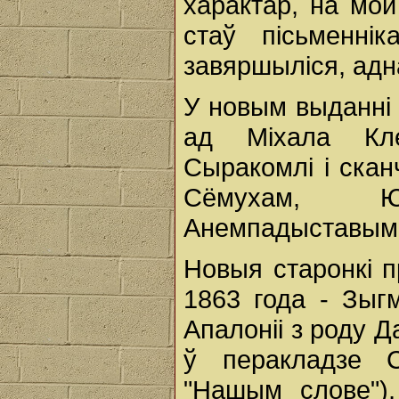
характар, на мой
стаў пісьменні
завяршыліся, адн
У новым выданні
ад Міхала Кле
Сыракомлі і скан
Сёмухам, Ю
Анемпадыставым
Новыя старонкі 
1863 года - Зыг
Апалоніі з роду 
ў перакладзе С
"Нашым слове"),