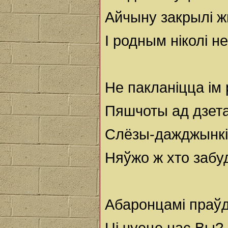
Айчыну закрылі ж
І родным ніколі не
Не пакланіцца ім 
Пяшчоты ад дзета
Слёзы-дажджынкі
Няўжо ж хто забуд
Абаронцамі праўд
Ці чуеце нас Вы? 