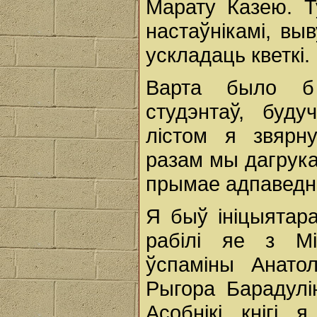
Марату Казею. Т
настаўнікамі, вы
ускладаць кветкі.
Варта было б 
студэнтаў, буду
лістом я звярн
разам мы дагрука
прымае адпаведн
Я быў ініцыятар
рабілі яе з Мі
ўспаміны Анатол
Рыгора Барадулі
Асобнікі кнігі