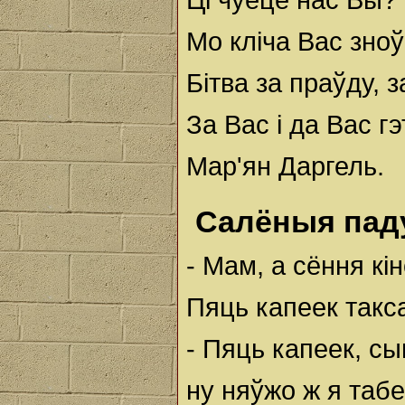
Мо кліча Вас зноў
Бітва за праўду, 
За Вас і да Вас г
Мар'ян Даргель.
Салёныя пад
- Мам, а сёння кін
Пяць капеек такс
- Пяць капеек, сы
ну няўжо ж я таб