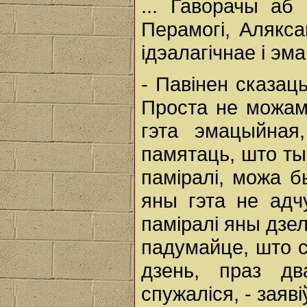
... Гаворачы аб
Перамогі, Алякс
ідэалагічнае і э
- Павінен сказац
Проста не можам
гэта эмацыйная,
памятаць, што тыя
паміралі, можа б
яны гэта не адчу
паміралі яны дзел
падумайце, што с
дзень, праз дв
спужаліся, - заяві