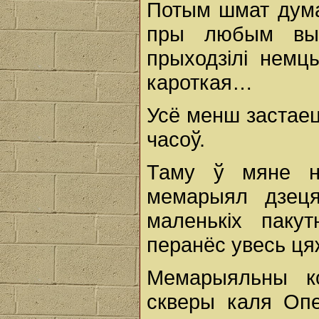
Потым шмат дума
пры любым вып
прыходзілі немц
кароткая…
Усё менш застаец
часоў.
Таму ў мяне на
мемарыял дзеця
маленькіх пакут
перанёс увесь ця
Мемарыяльны к
скверы каля Опе