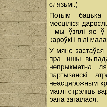
слязьмі.)
Потым бацька 
месціліся дарослы
і мы ўзялі яе ў
кароўкі і пілі мала
У мяне застаўся 
пра іншы выпада
непрыкметна л
партызанскі а
неасцярожным кро
маглі стрэліць ва
рана загаілася.