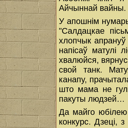
Айчыннай вайны.
У апошнім нумары
"Салдацкае пісь
хлопчык апрануў 
напісаў матулі 
хвалюйся, вярнуся
свой танк. Мат
канапу, прачытала
што мама не гул
пакуты людзей…
Да майго юбілею 
конкурс. Дзеці, 