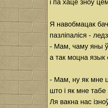
і па хаце зноў це
Я навобмацак бач
пазліпаліся - лед
- Мам, чаму яны 
а так моцна язык
- Мам, ну як мне 
што і як мне табе
Ля вакна нас ізно