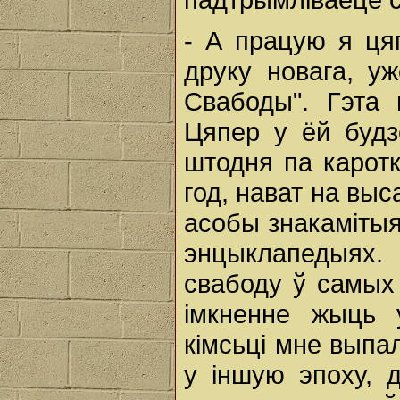
- А працую я ця
друку новага, у
Свабоды". Гэта 
Цяпер у ёй будз
штодня па каротк
год, нават на выс
асобы знакамітыя 
энцыклапедыях. 
свабоду ў самых
імкненне жыць 
кімсьці мне выпа
у іншую эпоху,