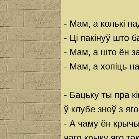
- Мам, а колькі п
- Ці пакінуў што б
- Мам, а што ён 
- Мам, а хопіць на
- Бацьку ты пра к
ў клубе зноў з яг
- А чаму ён крыч
чаго крыку яго та