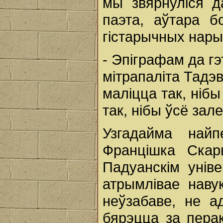
мы звярнуліся да
паэта, аўтара б
гістарычных нары
- Эпіграфам да гэ
мітрапаліта Тадэ
маліцца так, нібы
так, нібы ўсё зал
Узгадайма найп
Францішка Скар
Падуанскім унів
атрымлівае наву
неўзабаве, не а
бярэцца за перак