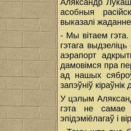
Аляксандр Лукашэ
асобныя расійс
выказалі жаданне
- Мы вітаем гэта
гэтага выдзеліць
аэрапорт адкрыт
дамовімся пра п
ад нашых сяброў
запэўніў кіраўнік
У цэлым Аляксан
гэта не самае 
эпідэміёлагаў і в