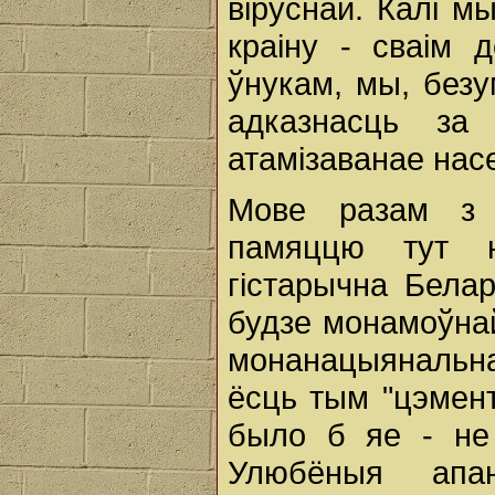
віруснай. Калі 
краіну - сваім 
ўнукам, мы, без
адказнасць за
атамізаванае нас
Мове разам з а
памяццю тут н
гістарычна Белар
будзе монамоўнай
монанацыянальна
ёсць тым "цэмент
было б яе - не 
Улюбёныя апа