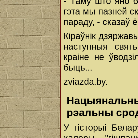
- Таму што яно б
гэта мы пазней с
параду, - сказаў ё
Кіраўнік дзяржавы
наступныя свят
краіне не ўводзі
быць...
zviazda.by.
Нацыянальны
рэальны сро
У гісторыі Белар
халеры, "гішпа