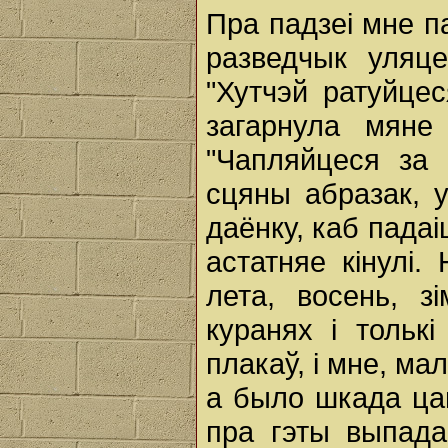
Пра падзеі мне п
разведчык уляце
"Хутчэй ратуйцес
загарнула мяне 
"Чапляйцеся за 
сцяны абразак, у
даёнку, каб падаі
астатняе кінулі.
лета, восень, 
куранях і тольк
плакаў, і мне, ма
а было шкада цац
пра гэты выпада