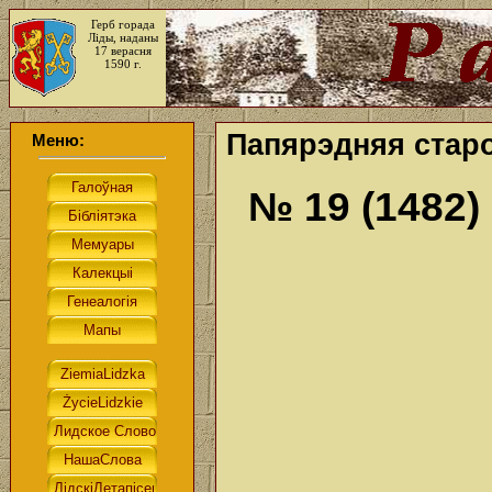
Герб горада
Ліды, наданы
17 верасня
1590 г.
Папярэдняя старо
Меню:
№ 19 (1482)