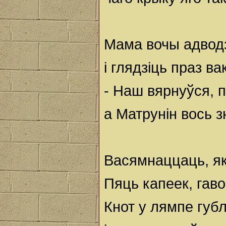
Мама вочы адводз
і глядзіць праз ва
- Наш вярнуўся, п
а Матрунін вось з
Васямнаццаць, як 
Пяць капеек, гав
Кнот у лямпе губл