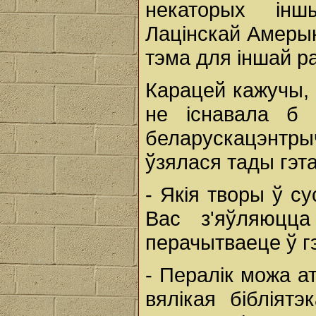
некаторых інш
Лацінскай Амерык
тэма для іншай р
Карацей кажучы, 
не існавала б 
беларускацэнт
ўзялася тады гэт
- Якія творы ў с
Вас з'яўляюцц
перачытваеце ў г
- Пералік можа а
вялікая бібліят