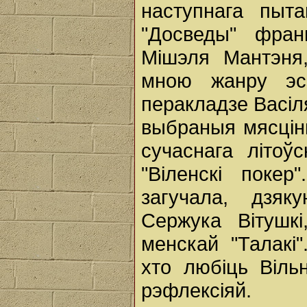
наступнага пыт
"Досведы" фран
Мішэля Мантэня,
мною жанру эсэ
перакладзе Васіл
выбраныя мясцін
сучаснага літоў
"Віленскі покер
загучала, дзяк
Сержука Вітушкі
менскай "Талакі
хто любіць Віль
рэфлексіяй.