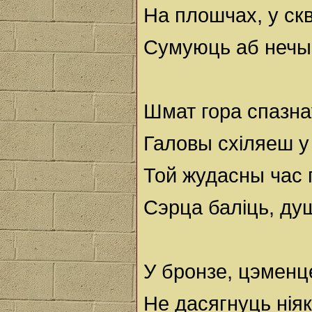
На плошчах, у скв
Сумуюць аб нечым 
Шмат гора спазна
Галовы схіляеш у
Той жудасны час 
Сэрца баліць, ду
У бронзе, цэменц
Не дасягнуць ніяк