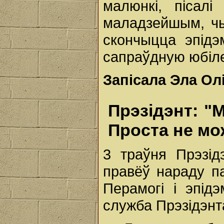
малюнкі, пісал
маладзейшым, чы
скончыцца эпідэм
сапраўдную юбіл
Запісала Эла Ол
Прэзідэнт: "
Проста не мо
3 траўня Прэзід
правёў нараду п
Перамогі і эпідэ
служба Прэзідэнт