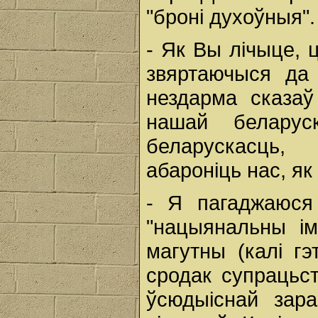
"броні духоўныя".
- Як Вы лічыце, 
звяртаючыся да
нездарма сказаў
нашай беларус
беларускасць,
абароніць нас, як
- Я пагаджаюся
"нацыянальны ім
магутны (калі г
сродак супрацьст
ўсюдыіснай зара