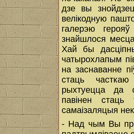
дзе вы знойдзец
велікодную пашто
галерэю герояў
знайшлося месца
Хай бы дасціпн
чатырохлапым пі
на заснаванне пі
стаць часткаю
рыхтуецца да с
павінен стаць
самаізаляцыя нек
- Над чым Вы пр
падтрымліваеце с