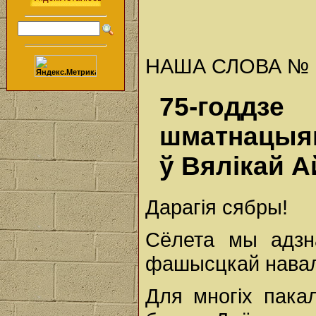
НАША СЛОВА № 19 
75-го
шматнацыян
ў Вялікай 
Дарагія сябры!
Сёлета мы адзн
фашысцкай навал
Для многіх пака