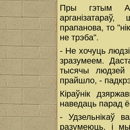
Пры гэтым Ал
арганізатараў
прапанова, то "н
не трэба".
- Не хочуць людзі
зразумеем. Даст
тысячы людзей 
прайшло, - падкрэ
Кіраўнік дзярж
наведаць парад ё
- Удзельнікаў в
разумеюць, і мы