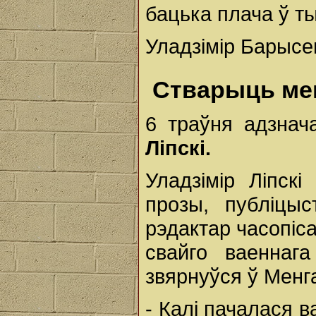
бацька плача ў ты
Уладзімір Барысе
Стварыць ме
6 траўня адзнач
Ліпскі.
Уладзімір Ліпскі
прозы, публіцыс
рэдактар часопіса
свайго ваеннага
звярнуўся ў Менг
- Калі пачалася в