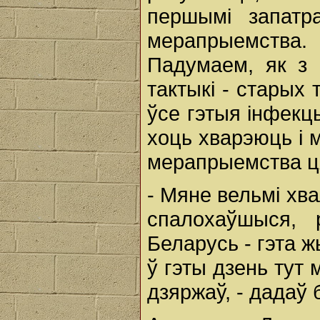
першымі запатра
мерапрыемства
Падумаем, як з 
тактыкі - старых
ўсе гэтыя інфекц
хоць хварэюць і 
мерапрыемства цяг
- Мяне вельмі хва
спалохаўшыся, 
Беларусь - гэта ж
ў гэты дзень тут 
дзяржаў, - дадаў 