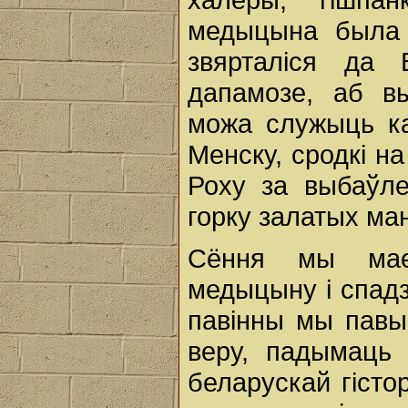
медыцына была 
звярталіся да
дапамозе, аб в
можа служыць ка
Менску, сродкі на
Роху за выбаўл
горку залатых ман
Сёння мы маем
медыцыну і спадз
павінны мы павы
веру, падымаць
беларускай гісто