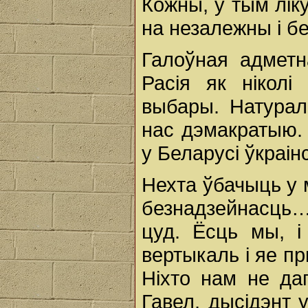
Кожны, у тым ліку
на незалежны і бе
Галоўная адметн
Расія як ніколі
выбары. Натурал
нас дэмакратыю. 
у Беларусі ўкраін
Нехта ўбачыць у 
безнадзейнасць… 
цуд. Ёсць мы, і
вертыкаль і яе п
Ніхто нам не да
Гавел, дысідэнт 