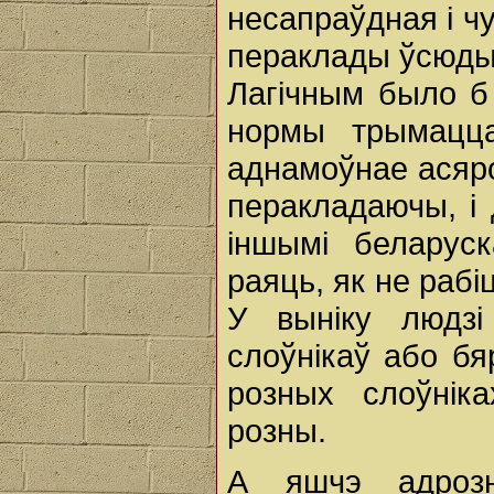
несапраўдная і 
пераклады ўсюды,
Лагічным было б
нормы трымацца
аднамоўнае асяро
перакладаючы, і
іншымі беларус
раяць, як не рабі
У выніку людзі
слоўнікаў або бя
розных слоўнік
розны.
А яшчэ адроз