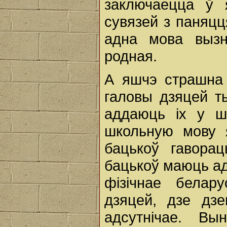
заключаецца ў 
сувязей з паняцця
адна мова вызн
родная.
А яшчэ страшна 
галовы дзяцей т
аддаюць іх у ш
школьную мову 
бацькоў гавора
бацькоў маюць ад
фізічнае белар
дзяцей, дзе дзе
адсутнічае. Вы