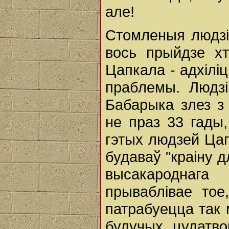
але!
Стомленыя людзі
вось прыйдзе хт
Цапкала - адхілі
праблемы. Людзі
Бабарыка злез з
не праз 33 гады,
гэтых людзей Цап
будаваў "краіну 
высакароднаг
прываблівае тое
патрабуецца так 
будучых цудатв