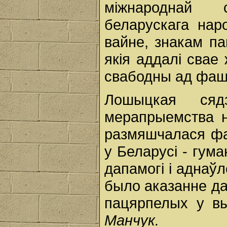
міжнароднай 
беларускага нар
вайне, знакам па
якія аддалі свае 
свабодны ад фаш
Лошыцкая сяд
мерапрыемства н
размяшчалася фа
у Беларусі - гум
дапамогі і аднаў
было аказанне да
пацярпелых у в
Манчук.