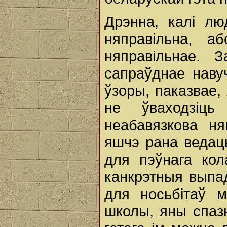
Дрэнна, калі лю
няправільна, а
няправільнае. 
сапраўднае наву
ўзоры, паказвае, 
не ўваходзіц
неабавязкова ня
яшчэ рана ведаць
для пэўнага кола
канкрэтныя выпа
для носьбітаў 
школы, яны спазн