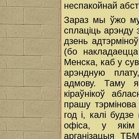
неспакойнай абст
Зараз мы ўжо му
сплаціць арэнду 
дзень адтэрміноў
(бо накладаецц
Менска, каб у су
арэндную плату
адмову. Таму 
кіраўнікоў абла
прашу тэрмінова 
год і, калі будз
офіса, у якім 
арганізацыя ТБМ