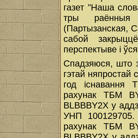
газет "Наша слов
тры раённыя
(Партызанская, С
сабой закрыцц
перспектыве і ўс
Спадзяюся, што 
гэтай няпростай с
год існавання 
рахунак ТБМ BY
BLBBBY2X у аддз
УНП 100129705.
рахунак ТБМ BY
BLBBBY2X у аддз