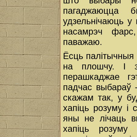
што выбары н
пагаджаюцца б
удзельнічаюць у 
насамрэч фарс
паважаю.
Ёсць палітычныя с
на плошчу. І 
перашкаджае г
падчас выбараў -
скажам так, у бу
хапіць розуму і 
яны не лічаць в
хапіць розуму 