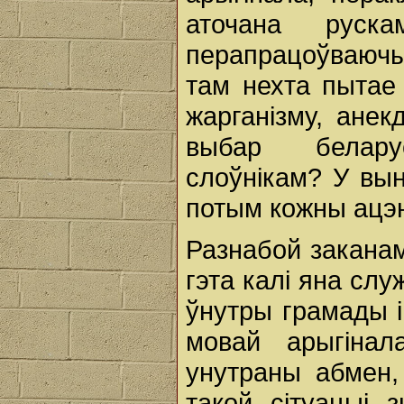
аточана руск
перапрацоўваючы р
там нехта пытае
жарганізму, анек
выбар белару
слоўнікам? У вын
потым кожны ацэ
Разнабой заканам
гэта калі яна сл
ўнутры грамады і
мовай арыгінал
унутраны абмен,
такой сітуацыі 