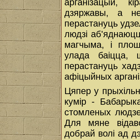
арганізацый, кі
дзяржавы, а не
перастануць удзе
людзі аб'яднаюцц
магчыма, і пло
улада баіцца, 
перастануць хадз
афіцыйных арганіз
Цяпер у прыхіль
кумір - Бабарык
стомленых людзе
Для мяне відав
добрай волі ад д