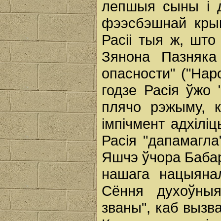
лепшыя сыны і д
фээсбэшнай крым
Расіі тыя ж, што
Зянона Пазняка
опасности" ("Наро
годзе Расія ўжо 
плячо рэжыму, к
імпічмент адхілі
Расія "дапамагла"
Яшчэ ўчора Бабар
нашага нацыянал
Сёння духоўныя
званы", каб вызвал