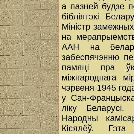
а пазней будзе 
бібліятэкі Белар
Міністр замежных
на мерапрыемств
ААН на белару
забеспячэнню пе
памяці пра ўк
міжнароднага м
чэрвеня 1945 го
у Сан-Францыска
ліку Беларусі.
Народны каміс
Кісялёў. Гэт