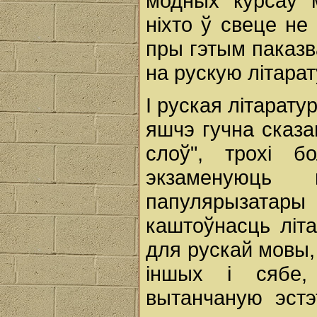
модных курсаў м
ніхто ў свеце не
пры гэтым паказв
на рускую літара
І руская літарату
яшчэ гучна сказа
слоў", трохі 
экзаменуюць 
папулярызатар
каштоўнасць літа
для рускай мовы,
іншых і сябе,
вытанчаную эст