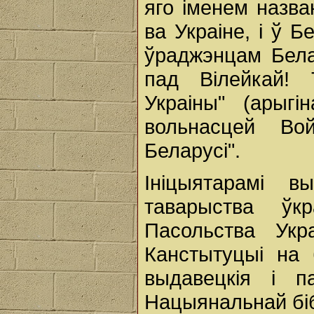
яго іменем назва
ва Украіне, і ў Б
ўраджэнцам Бела
пад Вілейкай! 
Украіны" (арыг
вольнасцей Во
Беларусі".
Ініцыятарамі в
таварыства ўк
Пасольства Укр
Канстытуцыі на 
выдавецкія і п
Нацыянальнай біб