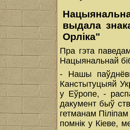
Нацыянальн
выдала знак
Орліка"
Пра гэта паведам
Нацыянальнай біб
- Нашы паўднёв
Канстытуцыяй Ук
у Еўропе, - расп
дакумент быў ств
гетманам Піліпам
помнік у Кіеве, 