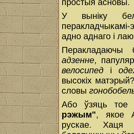
простыя асновы.
У выніку бел
перакладчыкамі-э
адно аднаго і лаю
Перакладаючы 
адзенне
, папуля
велосипед
і
оде
высокіх матэрый
словы
гонобобел
Або ўзяць тое
рэжым"
, якое 
рускае. Хаця 