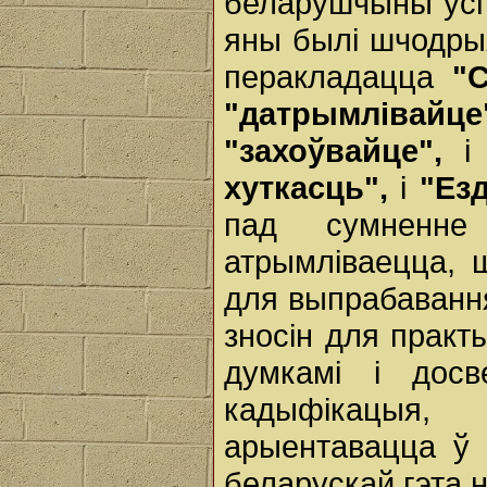
беларушчыны ўспо
яны былі шчодрыя
перакладацца
"
"датрымлівай
"захоўвайце",
хуткасць",
і
"Езд
пад сумненне
атрымліваецца, 
для выпрабавання
зносін для практ
думкамі і досв
кадыфікацыя
арыентавацца ў 
беларускай гэта 