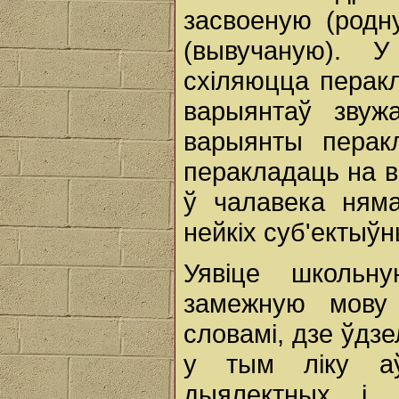
засвоеную (родн
(вывучаную). 
схіляюцца перакл
варыянтаў звуж
варыянты перак
перакладаць на в
ў чалавека ням
нейкіх суб'ектыў
Уявіце школьн
замежную мову 
словамі, дзе ўдзе
у тым ліку аўт
дыялектных і г