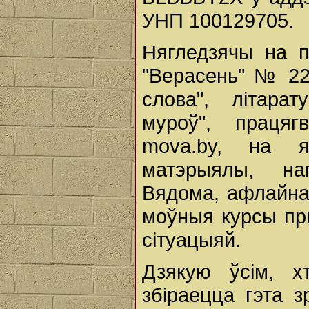
УНП 100129705.
Нягледзячы на 
"Верасень" № 22
слова", літарат
муроў", працяг
mova.by, на 
матэрыялы, нап
Вядома, афлайна
моўныя курсы пры
сітуацыяй.
Дзякую ўсім, х
збіраецца гэта з