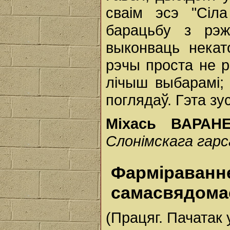
сваім эсэ "Сіла
барацьбу з рэ
выконваць некат
рэчы проста не р
лічыш выбарамі;
поглядаў. Гэта зу
Міхась ВАРА
Слонімскага гарс
Фарміра
самасвядомас
(Працяг. Пачатак 