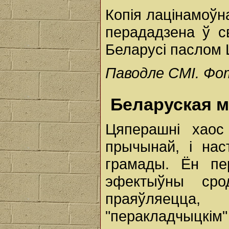
Копія лацінамоўна
перададзена ў с
Беларусі паслом
Паводле СМІ. Фо
Беларуская мо
Цяперашні хаос
прычынай, і нас
грамады. Ён пе
эфектыўны сро
праяўляецца
"перакладчыцкім"