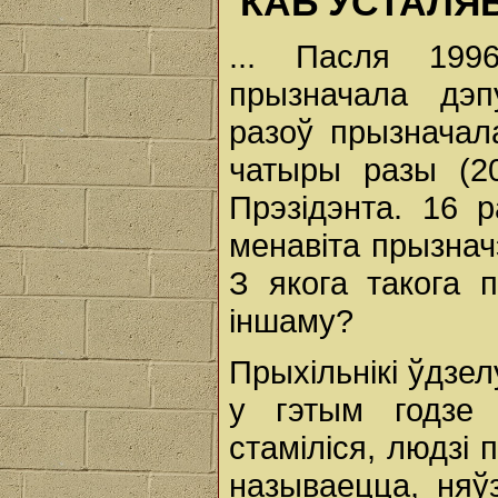
КАБ УСТАЛЯ
... Пасля 199
прызначала дэп
разоў прызначал
чатыры разы (20
Прэзідэнта. 16 
менавіта прызнач
З якога такога 
іншаму?
Прыхільнікі ўдзе
у гэтым годзе
стаміліся, людзі 
называецца, няў