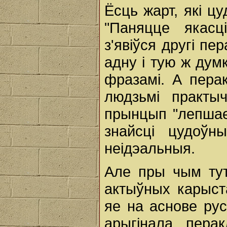
Ёсць жарт, які ц
"Паняцце якасц
з'явіўся другі п
адну і тую ж дум
фразамі. А перак
людзьмі практы
прынцып "лепшае
знайсці цудоўн
неідэальныя.
Але пры чым ту
актыўных карыст
яе на аснове рус
арыгінала, пера