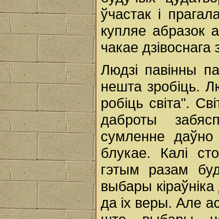
ўчастак і прагал
купляе абразок а
чакае дзівоснага
Людзі павінны па
нешта зробіць. Л
робіць світа". С
даброты забяс
сумленне даўно 
блукае. Калі с
гэтым разам бу
выбары кіраўніка
да іх веры. Але а