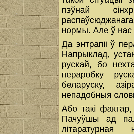
пэўнай сінх
распаўсюджанаг
нормы. Але ў нас 
Да энтрапіі ў пе
Напрыклад, уста
рускай, бо нехт
пераробку руск
беларуску, аз
непадобныя словы
Або такі фактар,
Пачуўшы ад пал
літаратурная 