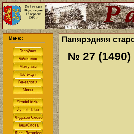
Герб горада
Ліды, наданы
17 верасня
1590 г.
Папярэдняя старо
Меню:
№ 27 (1490)