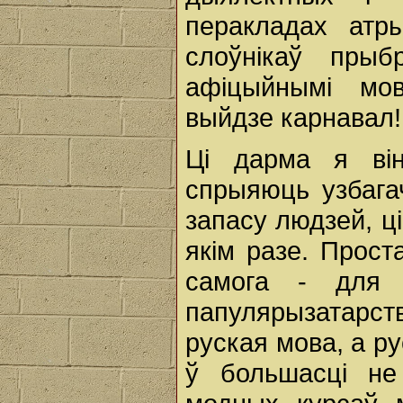
перакладах атр
слоўнікаў прыб
афіцыйнымі мов
выйдзе карнавал!
Ці дарма я він
спрыяюць узбага
запасу людзей, ц
якім разе. Прост
самога - для 
папулярызатарс
руская мова, а ру
ў большасці не 