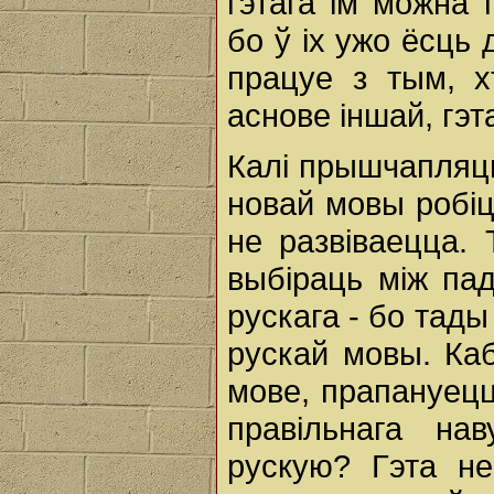
гэтага ім можна 
бо ў іх ужо ёсць 
працуе з тым, х
аснове іншай, гэт
Калі прышчапляць
новай мовы робі
не развіваецца.
выбіраць між па
рускага - бо тад
рускай мовы. Каб
мове, прапануецц
правільнага на
рускую? Гэта н