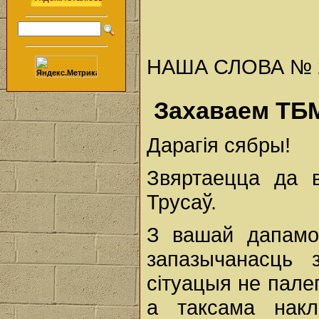
НАША СЛОВА № 27 
Захаваем ТБМ
Дарагія сябры!
Звяртаецца да 
Трусаў.
З вашай дапамо
запазычанасць з
сітуацыя не пале
а таксама накл