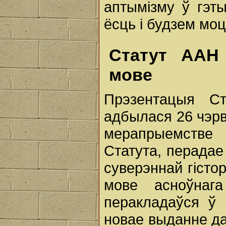
аптымізму ў гэт
ёсць і будзем мо
Статут ААН
мове
Прэзентацыя С
адбылася 26 чэрв
мерапрыемстве
Статута, перадае
суверэннай гісто
мове асноўнаг
перакладаўся ў 
новае выданне да