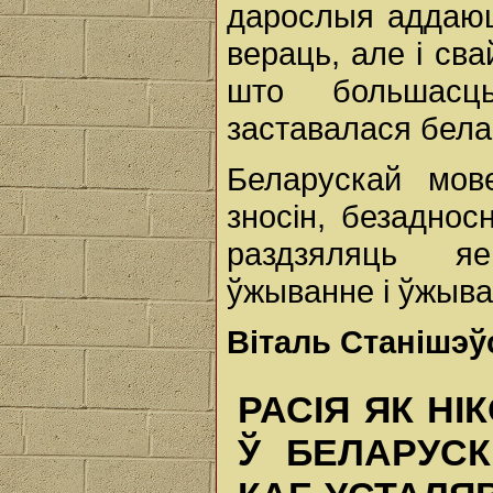
дарослыя аддаюц
вераць, але і св
што большасц
заставалася бел
Беларускай мов
зносін, безаднос
раздзяляць яе
ўжыванне і ўжыва
Віталь Станішэў
РАСІЯ ЯК Н
Ў БЕЛАРУСК