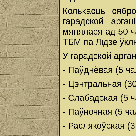
Колькасць сябро
гарадской арга
мянялася ад 50 ч
ТБМ па Лідзе ўкл
У гарадской арган
- Паўднёвая (5 ча
- Цэнтральная (30
- Слабадская (5 
- Паўночная (5 ч
- Раслякоўская (3