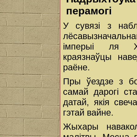
перамогі
У сувязі з набл
лёсавызначальн
імперыі ля Ха
краязнаўцы наве
раёне.
Пры ўездзе з бо
самай дарогі ст
датай, якія све
гэтай вайне.
Жыхары навако
малітвы. Месца 