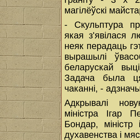
магілёўскі майста
- Скульптура п
якая з'явілася 
неяк перадаць гэт
вырашылі ўвасо
беларускай выці
Задача была ця
чаканні, - адзнач
Адкрывалі нову
міністра Ігар 
Бондар, міністр 
духавенства і мя