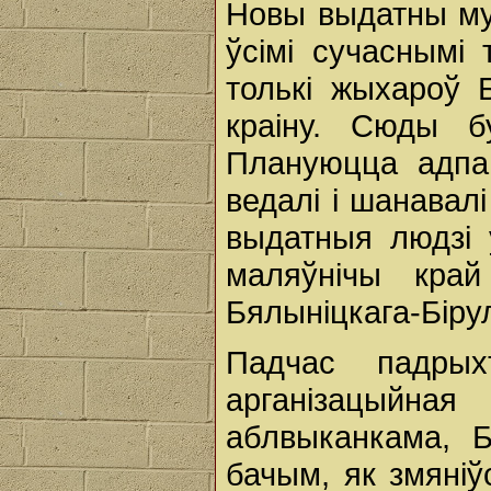
Новы выдатны му
ўсімі сучаснымі 
толькі жыхароў 
краіну. Сюды б
Плануюцца адпа
ведалі і шанавалі
выдатныя людзі 
маляўнічы кра
Бялыніцкага-Бірул
Падчас падрых
арганізацыйна
аблвыканкама, 
бачым, як змяніў