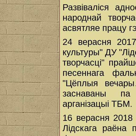
Развіваліся адн
народнай творча
асвятляе працу г
24 верасня 2017
культуры" ДУ "Лід
творчасці" прай
песеннага фаль
"Цёплыя вечары
заснаваны па 
арганізацыі ТБМ.
16 верасня 2018
Лідскага раёна 