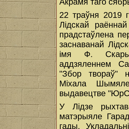
Акрамя таго сябры
22 траўня 2019 г
Лідскай раённай
прадстаўлена перш
заснаванай Лідс
імя Ф. Скары
аддзяленнем Саю
"Збор твораў" н
Міхала Шымяле
выдавецтве "ЮрС
У Лідзе рыхтав
матэрыяле Гарад
гады. Укладальні