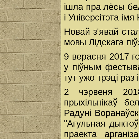
ішла пра лёсы бе
і Універсітэта імя
Новай з'явай ста
мовы Лідскага піў
9 верасня 2017 г
у піўным фестыва
тут ужо трэці раз
2 чэрвеня 201
прыхільнікаў бе
Радуні Воранаўск
"Агульная дыктоў
праекта арганіз