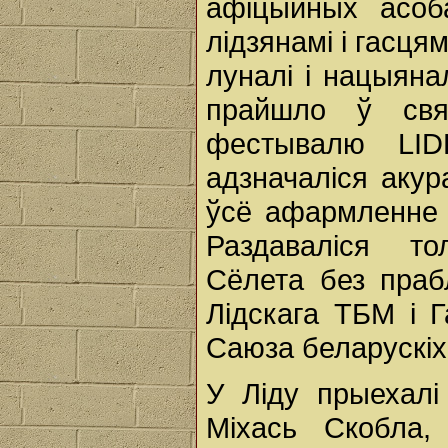
афіцыйных асоба
лідзянамі і гасця
луналі і нацыяна
прайшло ў свя
фестывалю LID
адзначаліся акур
ўсё афармленне 
Раздаваліся то
Сёлета без пра
Лідскага ТБМ і 
Саюза беларускіх 
У Ліду прыехалі
Міхась Скобла,