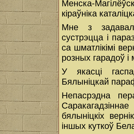
Менска-Магілё
кіраўніка каталіц
Мне з задавал
сустрэцца і пара
са шматлікімі вер
розных гарадоў і 
У якасці гасп
Бялыніцкай параф
Непасрэдна пе
Саракагадзіннае
бялыніцкіх верн
іншых куткоў Бела