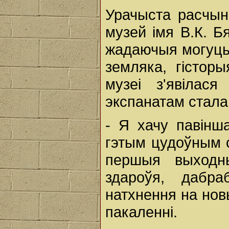
Урачыста расчыні
музей імя В.К. Б
жадаючыя могуць 
земляка, гістор
музеі з'явілас
экспанатам стала
- Я хачу павінш
гэтым цудоўным 
першыя выходн
здароўя, дабра
натхнення на нов
пакаленні.