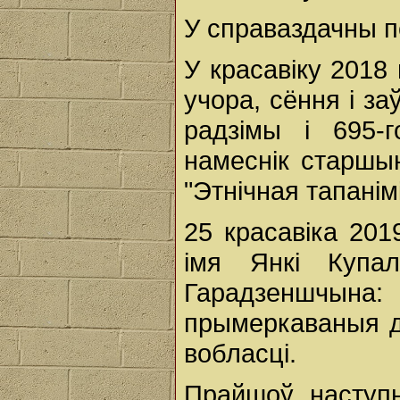
У справаздачны пе
У красавіку 2018 
учора, сёння і з
радзімы і 695-
намеснік старшы
"Этнічная тапанім
25 красавіка 201
імя Янкі Купал
Гарадзеншчы
прымеркаваныя д
вобласці.
Прайшоў наступн