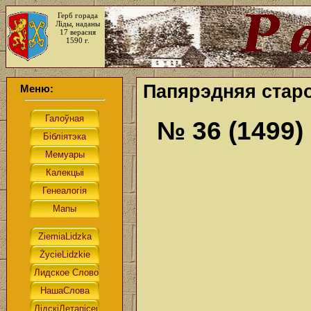
Герб горада
Ліды, наданы
17 верасня
1590 г.
Папярэдняя старо
Меню:
№ 36 (1499)