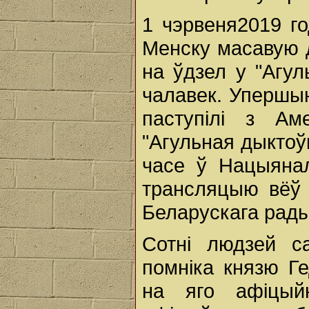
1 чэрвеня2019 го
Менску масавую д
на ўдзел у "Агу
чалавек. Упершын
паступілі з Ам
"Агульная дыктоўк
часе ў Нацыянал
трансляцыю вёў 
Беларускага рады
Сотні людзей с
помніка князю Ге
на яго афіцый