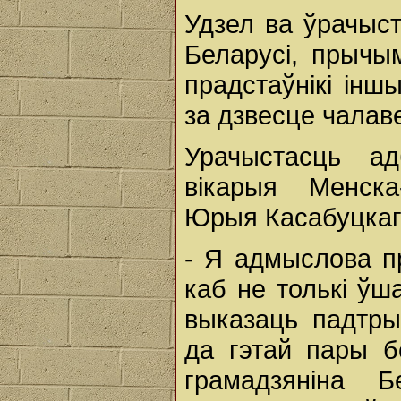
Удзел ва ўрачыст
Беларусі, прычым
прадстаўнікі інш
за дзвесце чалаве
Урачыстасць а
вікарыя Менска-
Юрыя Касабуцкаг
- Я адмыслова п
каб не толькі ўш
выказаць падтры
да гэтай пары б
грамадзяніна Б