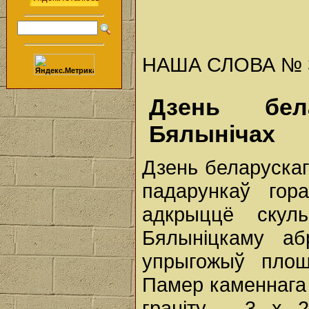
НАША СЛОВА № 36 
Дзень бел
Бялынічах
Дзень беларускаг
падарункаў гор
адкрыццё скуль
Бялыніцкаму аб
упрыгожыў плош
Памер каменнага 
граніту - 3 х 