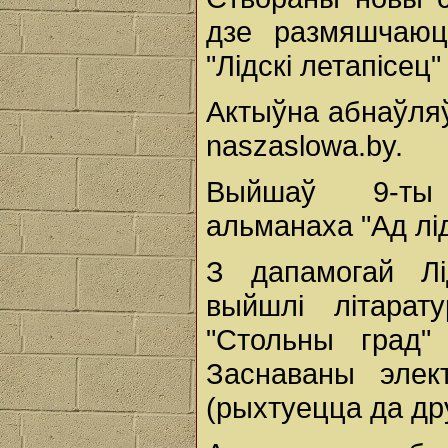
дзе размяшчаюц
"Лідскі летапісец
Актыўна абнаўляў
naszaslowa.by.
Выйшаў 9-ты 
альманаха "Ад лід
З дапамогай Лі
выйшлі літарату
"Стольны град" 
Заснаваны элект
(рыхтуецца да др