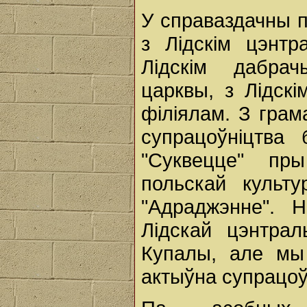
У справаздачны 
з Лідскім цэнтр
Лідскім дабра
царквы, з Лідскі
філіялам. З грам
супрацоўніцтва
"Суквецце" пры
польскай культ
"Адраджэнне". Н
Лідскай цэнтрал
Купалы, але мы 
актыўна супрацоў