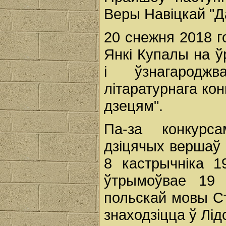
Веры Навіцкай "Д
20 снежня 2018 г
Янкі Купалы на ў
і ўзнагародж
літаратурнага ко
дзецям".
Па-за конкурс
дзіцячых вершаў 
8 кастрычніка 1
ўтрымоўвае 19 
польскай мовы Ст
знаходзіцца ў Лід