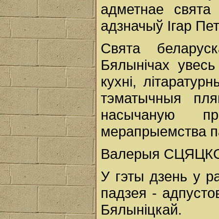
адметнае свята 
адзначыў Ігар Пе
Свята беларуск
Бялынічах увесь 
кухні, літаратур
тэматычныя пляц
насычаную п
мерапрыемства п
Валерыя СЦЯЦКО
У гэты дзень у 
падзея - адпусто
Бялыніцкай.