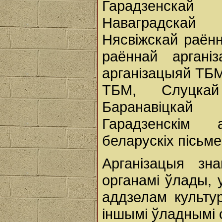
Гарадзенскай
Наваградскай
Нясвіжскай раён
раённай аргані
арганізацыяй ТБМ
ТБМ, Слуцкай
Баранавіцкай
Гарадзенскім
беларускіх пісьме
Арганізацыя зн
органамі ўлады, 
аддзелам культу
іншымі ўладнымі 