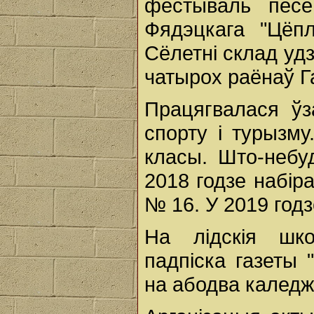
фестываль песе
Фядэцкага "Цёпл
Сёлетні склад удз
чатырох раёнаў Г
Працягвалася ўз
спорту і турызму
класы. Што-небу
2018 годзе набір
№ 16. У 2019 годзе
На лідскія шко
падпіска газеты 
на абодва каледж