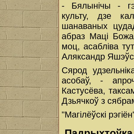
- Бялынічы - г
культу, дзе ка
шанаваных цуда
абраз Маці Божа
моц, асабліва ту
Аляксандр Яшэўс
Сярод удзельні
асобаў, - апр
Кастусёва, такс
Дзьячкоў з сябрам
"Магілёўскі рэгіён
Падрыхтоўка