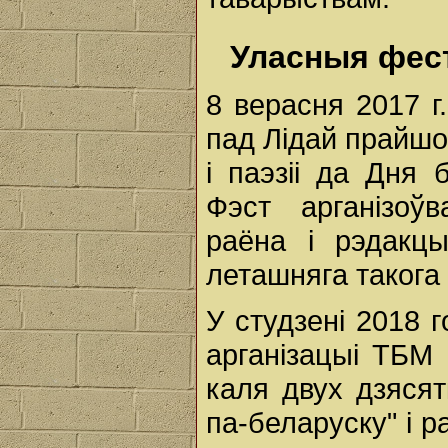
Уласныя фест
8 верасня 2017 г.
пад Лідай прайшо
і паэзіі да Дня 
Фэст арганізоў
раёна і рэдакц
леташняга такога
У студзені 2018 
арганізацыі ТБМ 
каля двух дзяся
па-беларуску" і р