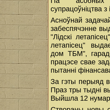
Па асобных 
супрацоўніцтва з 
Асноўнай задачай
забеспячэнне выд
"Лідскі летапісец
летапісец" выда
дом ТБМ", гарад
працэсе свае зад
пытанні фінансав
За гэты перыяд 
Праз тры тыдні в
Выйшла 12 нумаро
Створаны новы с