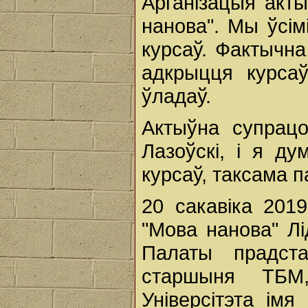
Арганізацыя акты
нанова". Мы ўсім
курсаў. Фактычн
адкрыцця курсаў
ўладаў.
Актыўна супрацо
Лазоўскі, і я ду
курсаў, таксама 
20 сакавіка 2019
"Мова нанова" Л
Палаты прадста
старшыня ТБМ,
Універсітэта імя