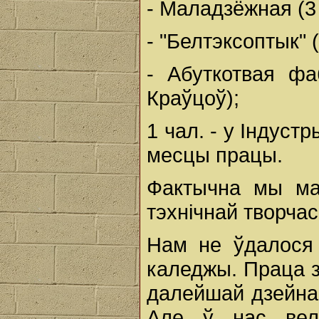
- Маладзёжная (3
- "Белтэксоптык" 
- Абуткотвая фа
Краўцоў);
1 чал. - у Індус
месцы працы.
Фактычна мы ма
тэхнічнай творчас
Нам не ўдалося 
каледжы. Праца з
далейшай дзейна
Але ў нас вел