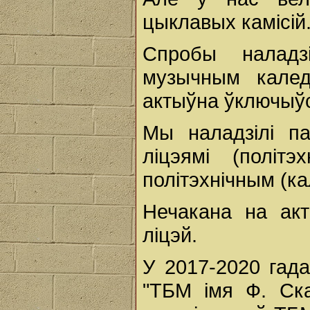
цыклавых камісій
Спробы налад
музычным кале
актыўна ўключыў
Мы наладзілі п
ліцэямі (політэ
політэхнічным (ка
Нечакана на ак
ліцэй.
У 2017-2020 гада
"ТБМ імя Ф. Ска