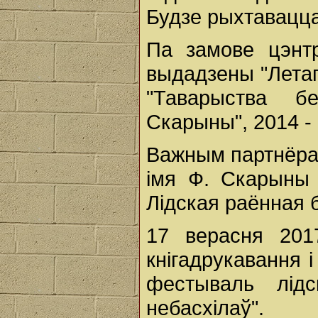
Будзе рыхтавацца
Па замове цэнт
выдадзены "Летап
"Таварыства б
Скарыны", 2014 - 
Важным партнёрам
імя Ф. Скарыны 
Лідская раённая б
17 верасня 201
кнігадрукавання 
фестываль лідс
небасхілаў".