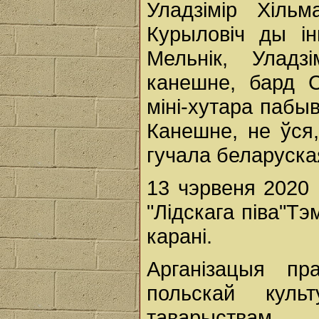
Уладзімір Хільм
Курыловіч ды і
Мельнік, Уладз
канешне, бард С
міні-хутара пабы
Канешне, не ўся,
гучала беларуска
13 чэрвеня 2020
"Лідскага піва"Тэ
карані.
Арганізацыя пр
польскай куль
таварыствам.