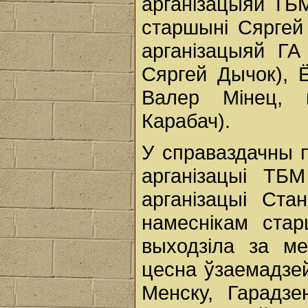
арганізацыяй ТБ
старшыні Сяргей
арганізацыяй Г
Сяргей Дычок), 
Валер Мінец, 
Карабач).
У справаздачны 
арганізацыі ТБ
арганізацыі Ста
намеснікам стар
выходзіла за м
цесна ўзаемадзе
Менску, Гарадзе