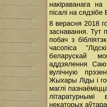
накіраванага на
пісалі на сядзібе 
8 верасня 2018 г
заснавання. Тут п
побач з бібліятэ
часопіса "Лідс
беларускай мо
аддзялення Саюз
вулічную прэзен
Жыхары Ліды і го
маглі пазнаёміцц
літаратурнымі
некаторых аўтара