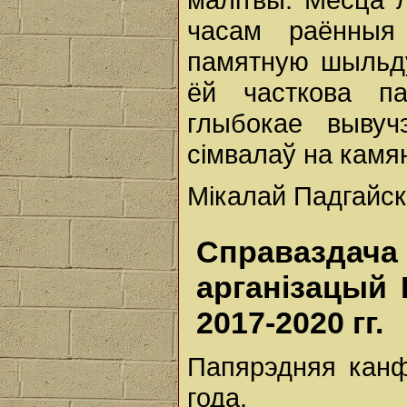
часам раённыя
памятную шыльду
ёй часткова па
глыбокае вывуч
сімвалаў на камя
Мікалай Падгайскі
Справаздач
арганізацый
2017-2020 гг.
Папярэдняя кан
года.