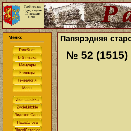
Герб горада
Ліды, наданы
17 верасня
1590 г.
Папярэдняя старо
Меню:
№ 52 (1515)