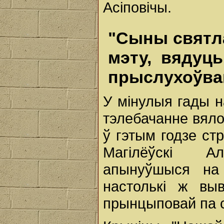
Асіповічы.
"Сыны святл
мэту, вядуц
прыслухоўва
У мінулыя гады 
тэлебачанне вяло
ў гэтым годзе ст
Магілёўскі А
апынуўшыся на 
настолькі ж вы
прынцыповай па 