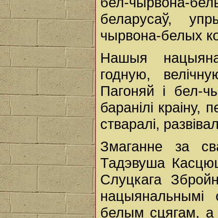
бел-чырвона-б
беларусаў, уп
чырвона-белых ко
Нашыя нацыяна
годную, велічну
Пагоняй і бел-ч
баранілі краіну, п
стваралі, развівал
Змаганне за св
Тадэвуша Касцюш
Слуцкага Зброй
нацыянальнымі с
белым сцягам, а 