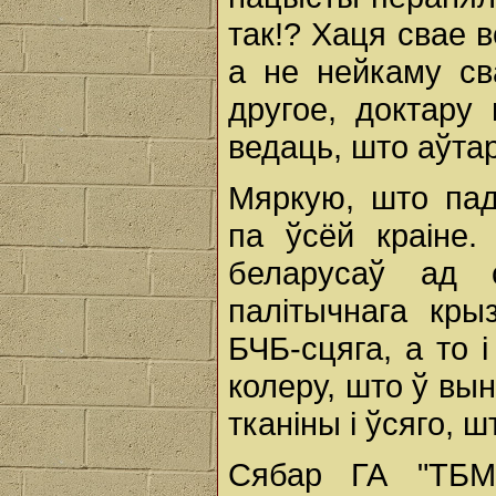
так!? Хаця свае 
а не нейкаму св
другое, доктару
ведаць, што аўтар
Мяркую, што пад
па ўсёй краіне.
беларусаў ад 
палітычнага кры
БЧБ-сцяга, а то 
колеру, што ў вы
тканіны і ўсяго, 
Сябар ГА "ТБ