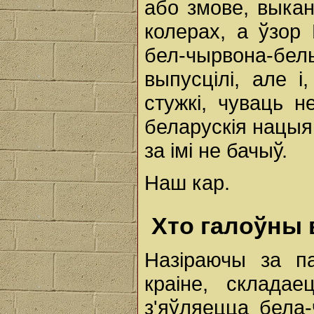
або змове, выка
колерах, а ўзор 
бел-чырвона-б
выпусцілі, але і
стужкі, чуваць 
беларускія нацыя
за імі не бачыў.
Наш кар.
Хто галоўны 
Назіраючы за п
краіне, склада
з'яўляецца бела