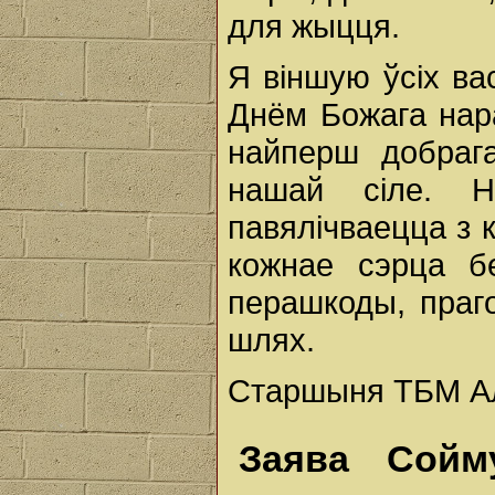
для жыцця.
Я віншую ўсіх ва
Днём Божага нар
найперш добрага
нашай сіле. Н
павялічваецца з 
кожнае сэрца б
перашкоды, праг
шлях.
Старшыня ТБМ Ал
Заява Сойм