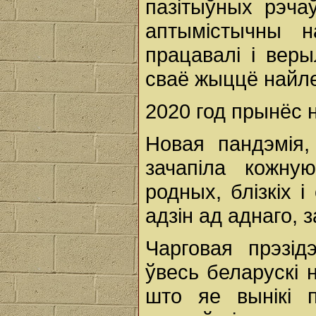
пазітыўных рэча
аптымістычны н
працавалі і веры
сваё жыццё найл
2020 год прынёс 
Новая пандэмія,
зачапіла кожну
родных, блізкіх 
адзін ад аднаго,
Чарговая прэзід
ўвесь беларускі н
што яе вынікі 