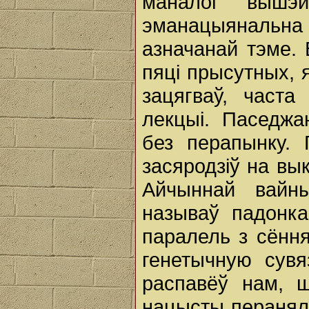
маналог вышэй
эманацыянальна 
азначанай тэме. 
пяці прысутных, 
зацягваў, част
лекцыі. Паседжа
без перапынку. 
засяродзіў на вы
Айчыннай вайны
называў падонка
паралель з сёння
генетычную сувя
распавёў нам, 
нацысты перанялі