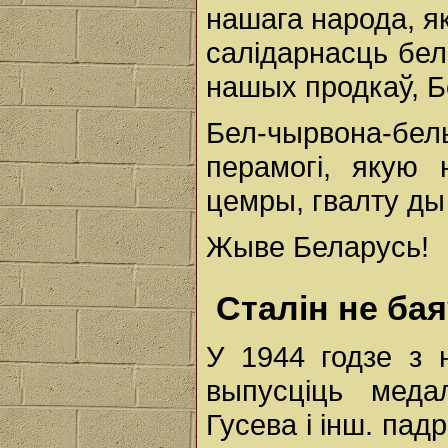
нашага народа, як
салідарнасць бел
нашых продкаў, 
Бел-чырвона-бе
перамогі, якую 
цемры, гвалту ды 
Жыве Беларусь!
Сталін не ба
У 1944 годзе з 
выпусціць медал
Гусева і інш. пад