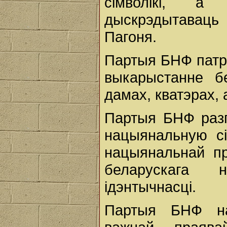
сімволікі, а
дыскрэдытаваць
Пагоня.
Партыя БНФ патр
выкарыстанне бе
дамах, кватэрах, 
Партыя БНФ разг
нацыянальную сі
нацыянальнай пр
беларускага 
ідэнтычнасці.
Партыя БНФ на