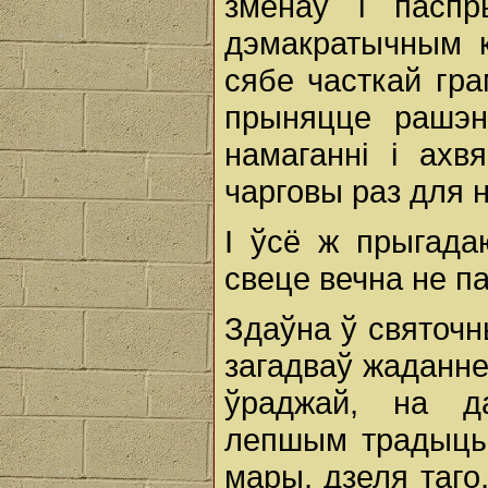
зменаў і пасп
дэмакратычным к
сябе часткай гр
прыняцце рашэн
намаганні і ахв
чарговы раз для 
І ўсё ж прыгада
свеце вечна не п
Здаўна ў святочн
загадваў жаданне
ўраджай, на д
лепшым традыцы
мары, дзеля таго