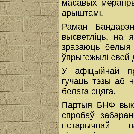
масавых мерапр
арыштамі.
Раман Бандарэ
высветліць, на 
зразаюць белыя 
ўпрыгожылі свой 
У афіцыйнай пр
гучаць тэзы аб 
белага сцяга.
Партыя БНФ выка
спробаў забара
гістарычнай н