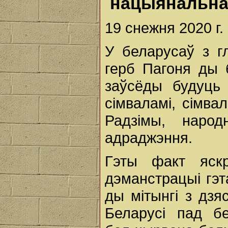
нацыянальнай
19 снежня 2020 г. 
У беларусаў з г
герб Пагоня ды 
заўсёды будуць
сімваламі, сімва
Радзімы, народ
адраджэння.
Гэты факт яскр
дэманстрацыі гэт
ды мітынгі з дзя
Беларусі пад бе