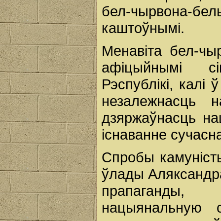
бел-чырвона-б
каштоўнымі.
Менавіта бел-чы
афіцыйнымі с
Рэспублікі, калі 
незалежнасць 
дзяржаўнасць на
існаванне сучасна
Спробы камуніст
ўлады Аляксандр
прапаганды,
нацыянальную 