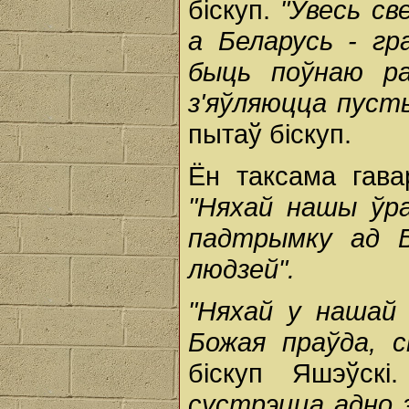
біскуп.
"Увесь св
а Беларусь - гр
быць поўнаю ра
з'яўляюцца пусты
пытаў біскуп.
Ён таксама гав
"Няхай нашы ўра
падтрымку ад Б
людзей".
"Няхай у нашай 
Божая праўда, с
біскуп Яшэўск
сустрэцца адно 