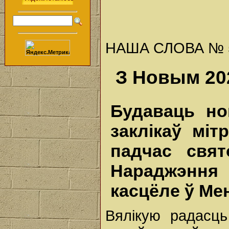
НАША СЛОВА № 52 
З Новым 20
Будаваць но
заклікаў міт
падчас свя
Нараджэнн
касцёле ў Ме
Вялікую радасць