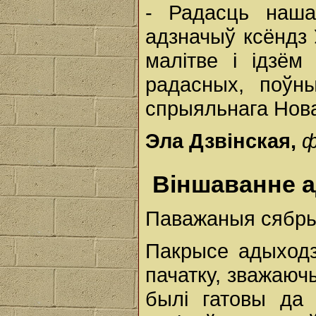
- Радасць наша
адзначыў ксёндз 
малітве і ідзё
радасных, поўны
спрыяльнага Нова
Эла Дзвінская,
ф
Віншаванне 
Паважаныя сябры
Пакрысе адыходз
пачатку, зважаюч
былі гатовы да 