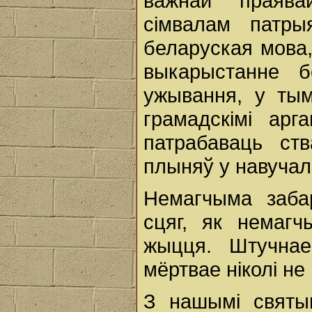
важнай праява
сімвалам патры
беларуская мова,
выкарыстанне 
ужывання, у тым
грамадскімі арг
патрабаваць ст
плыняў у навучал
Немагчыма заба
сцяг, як немагч
жыцця. Штучнае
мёртвае ніколі н
З нашымі святым