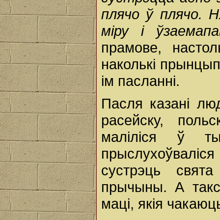
плячо ў плячо. 
міру і ўзаемапав
прамове, насто
наколькі прынцып
ім пасланні.
Пасля казані люд
расейску, польс
маліліся ў 
прыслухоўваліся
сустрэць свят
прычыны. А такс
маці, якія чакаю