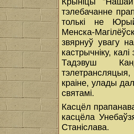
Крыніцы "Нашай
тэлебачанне прап
толькі не Юрый
Менска-Магілёўс
звярнуў увагу на
кастрычніку, калі
Тадэвуш Кан
тэлетрансляцыя
краіне, улады да
святамі.
Касцёл прапанава
касцёла Унебаўз
Станіслава.