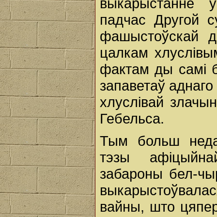
выкарыстанне ў
падчас Другой с
фашыстоўскай ды
цалкам хлуслівым
фактам ды самі 
запаветаў аднаго
хлуслівай злачы
Гебельса.
Тым больш неда
тэзы афіцыйна
забароны бел-чыр
выкарыстоўвалася
вайны, што цяпер