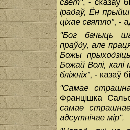
свет"
, - сказаў б
ірадаў, Ён прыйш
ціхае святло"
, - 
"Бог бачыць ш
праўду, але прац
Божы прыходзіц
Божай Волі, калі
бліжніх"
, - казаў б
"Самае страшна
Францішка Сальс
самае страшнае
адсутнічае мір".