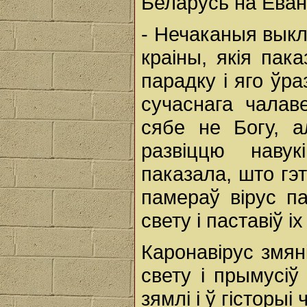
Беларусь на Еванг
- Нечаканыя выклі
краіны, якія пак
парадку і яго ўр
сучаснага чалав
сябе не Богу, а
развіццю навукі
паказала, што гэ
памераў вірус п
свету і паставіў іх
Каронавірус змя
свету і прымусі
зямлі і ў гісторы