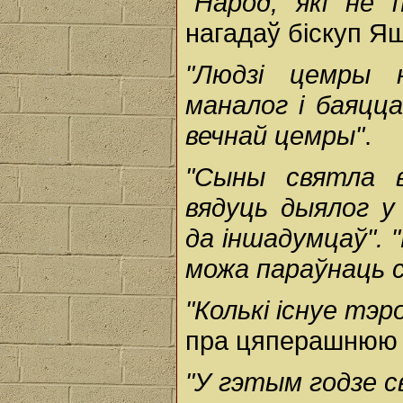
"Народ, які не 
нагадаў біскуп Яш
"Людзі цемры 
маналог і баяцца
вечнай цемры"
.
"Сыны святла 
вядуць дыялог у
да іншадумцаў".
можа параўнаць 
"Колькі існуе тэро
пра цяперашнюю 
"У гэтым годзе с