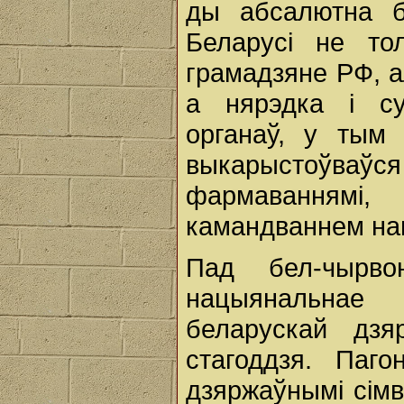
ды абсалютна б
Беларусі не то
грамадзяне РФ, а
а нярэдка і су
органаў, у тым
выкарыстоўв
фармаваннямі
камандваннем на
Пад бел-чырво
нацыянальна
беларускай дзя
стагоддзя. Паг
дзяржаўнымі сімв