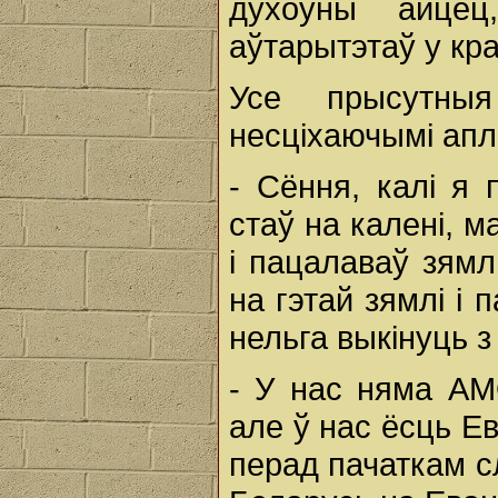
духоўны айцец
аўтарытэтаў у кра
Усе прысутныя
несціхаючымі ап
- Сёння, калі я
стаў на калені, м
і пацалаваў зямл
на гэтай зямлі і
нельга выкінуць з
- У нас няма АМ
але ў нас ёсць Ев
перад пачаткам с