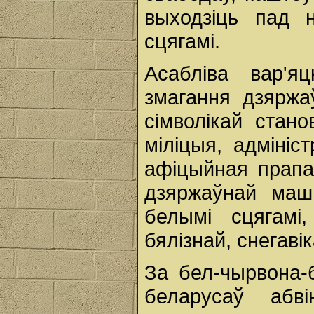
выходзіць пад 
сцягамі.
Асабліва вар'
змагання дзяржа
сімволікай стан
міліцыя, адміні
афіцыйная прапа
дзяржаўнай маш
белымі сцягамі,
бялізнай, снегаві
За бел-чырвона-б
беларусаў абв