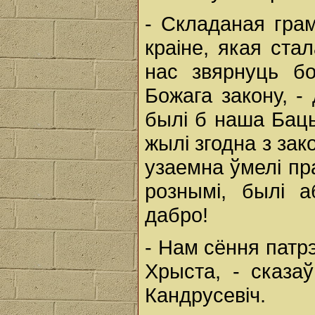
- Складаная гра
краіне, якая ста
нас звярнуць б
Божага закону, -
былі б наша Бац
жылі згодна з зак
узаемна ўмелі пр
рознымі, былі а
дабро!
- Нам сёння патр
Хрыста, - сказа
Кандрусевіч.