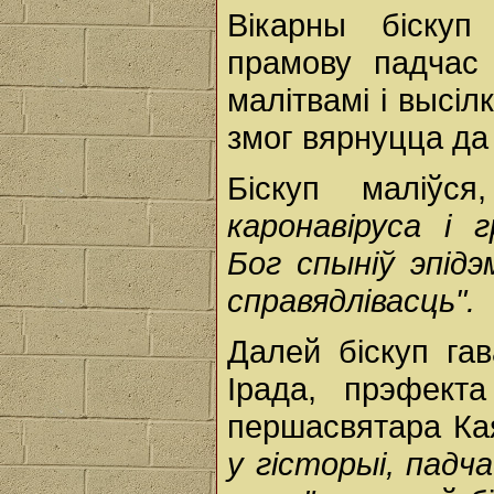
Вікарны біску
прамову падчас 
малітвамі і высі
змог вярнуцца да
Біскуп маліў
каронавіруса і 
Бог спыніў эпідэ
справядлівасць".
Далей біскуп га
Ірада, прэфект
першасвятара Ка
у гісторыі, падч