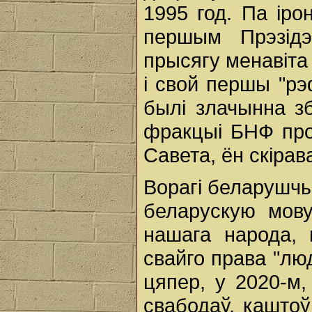
1995 год. Па іро
першым Прэзід
прысягу менавіта
і свой першы "рэ
былі злачынна з
фракцыі БНФ про
Савета, ён скірав
Ворагі беларушчы
беларускую мову
нашага народа,
свайго права "людз
цяпер, у 2020-м,
свабодаў, каштоў