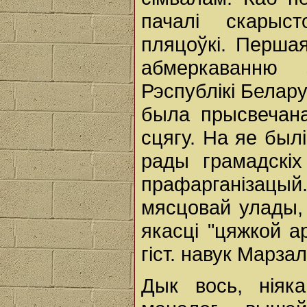
пачалі скарыс
пляцоўкі. Перша
абмеркаванню
Рэспублікі Белар
была прысвечана
сцягу. На яе бы
рады грамадскіх
прафарганізацый.
мясцовай улады,
якасці "цяжкой а
гіст. навук Марзал
Дык вось, ніяк