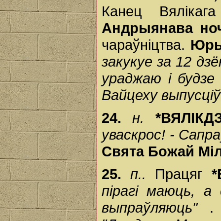
Канец Вялікаг
Андрыянава но
чараўніцтва.
Юр
закукуе за 12 дзё
ураджаю і будзе
Вайцеху выпусціў
24.
н.
*ВЯЛІК
уваскрос! - Сапр
Свята Божай Міл
25.
п..
Працяг
*
пірагі маюць, а
выпраўляюць"
.