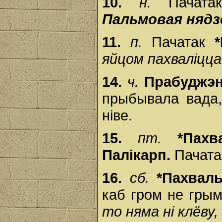
10.
н.
Пачат
Пальмовая нядз
11.
п.
Пачатак
яйцом пахваліцца
14.
ч.
Прабуджэн
прыбывала вада,
ніве.
15.
пт.
*Пах
Палікарп.
Пачата
16.
сб.
*Пахвал
каб гром не гры
то няма ні клёву,