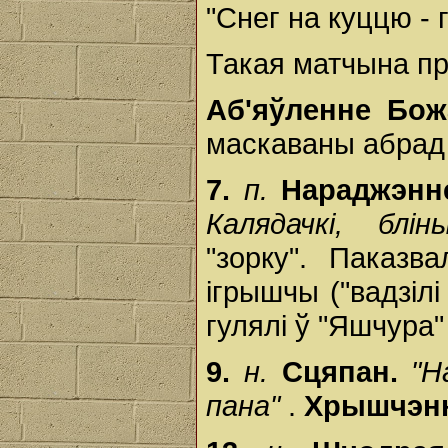
"Снег на куццю - 
Такая матчына пр
Аб'яўленне Бож
маскаваны абрад 
7.
п.
Нараджэнн
Калядачкі, блі
"зорку". Паказв
ігрышчы ("вадзілі 
гулялі ў "Яшчура" і
9.
н.
Сцяпан.
"Н
пана"
.
Хрышчэнн