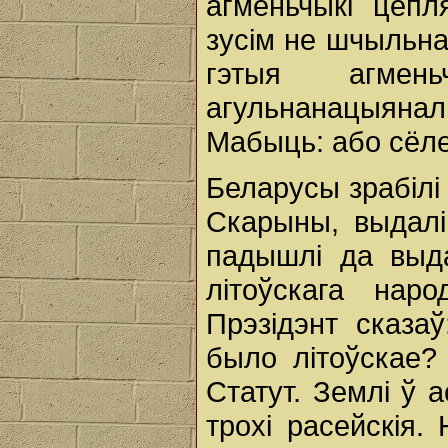
агменьчыкі цепл
зусім не шчыльна
гэтыя агмен
агульнанацыян
Мабыць: або сёлет
Беларусы зрабілі 
Скарыны, выдалі
падышлі да выда
літоўскага нар
Прэзідэнт сказаў
было літоўскае? 
Статут. Землі ў а
трохі расейскія.