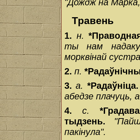
"Дождж на Марка,
Травень
1.
н.
*Праводна
ты нам надак
морквінай сустра
2.
п.
*Радаўнічн
3.
а.
*Радаўніца
абедзе плачуць, а
4.
с.
*Града
тыдзень.
"Пай
пакінула".