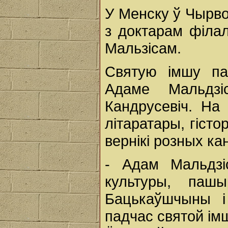
У Менску ў Чырво
з доктарам філа
Мальзісам.
Святую імшу п
Адаме Мальдзі
Кандрусевіч. На
літаратары, гісто
вернікі розных ка
- Адам Мальдзі
культуры, паш
Бацькаўшчыны і
падчас святой ім