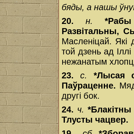
бяды, а нашы ўнук
20.
н.
*Рабы
Развітальны, 
Масленіцай. Які
той дзень ад Іллі
нежанатым хлопц
23.
с.
*Лысая 
Паўраценне.
Мяд
другі бок.
24.
ч.
*Блакітны
Тлусты чацвер.
19
.
сб.
*Збора