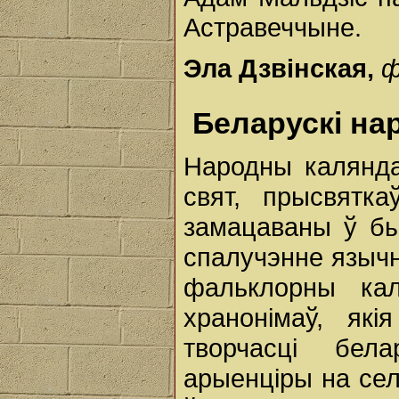
Астравеччыне.
Эла Дзвінская,
ф
Беларускі на
Народны калянда
свят, прысвятка
замацаваны ў бы
спалучэнне язычні
фальклорны ка
хранонімаў, як
творчасці бел
арыенціры на сел