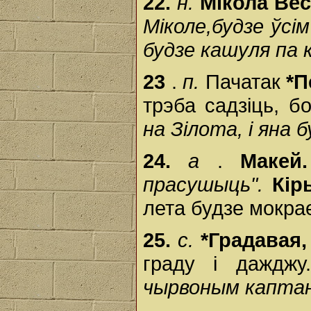
22.
н.
Мікола Ве
Міколе,будзе ўсім
будзе кашуля па 
23
.
п.
Пачатак
*П
трэба садзіць, б
на Зілота, і яна б
24.
а
.
Макей
прасушыць".
Кір
лета будзе мокра
25.
с.
*Градавая,
граду і даждж
чырвоным каптане