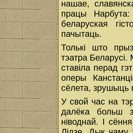
нашае, славянск
працы Нарбута:
беларуская гі
пачытаць.
Толькі што прыз
тэатра Беларусі.
ставіла перад гэ
оперы Канстанці
сёлета, зрушыць 
У свой час на тэ
далёка больш з
ніводнай. І сённ
Лідзе. Дык чаму 