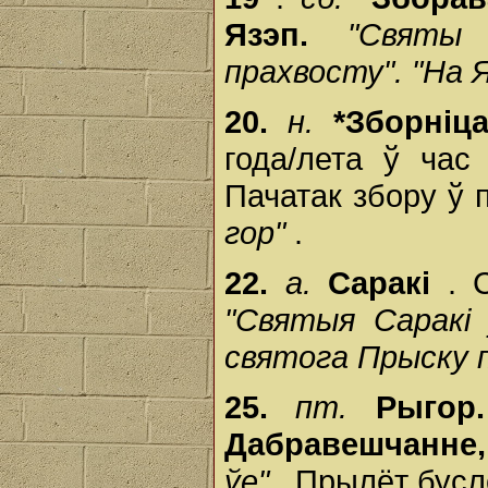
Язэп.
"Святы
прахвосту". "На 
20.
н.
*Зборніц
года/лета ў час
Пачатак збору ў 
гор"
.
22.
а.
Саракі
. 
"Святыя Саракі 
святога Прыску пр
25.
пт.
Рыго
Дабравешчанне,
ўе"
. Прылёт бусл