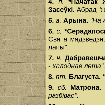
4.
п.
*Пачатак 
Засеўкі.
Абрад "ж
5.
а.
Арына.
"На 
6.
с.
*Серадапос
Свята мядзведзя
лапы".
7.
ч.
Дабравешч
- халоднае лета"
8.
пт.
Благуста.
9.
сб.
Матрона
разбівае".