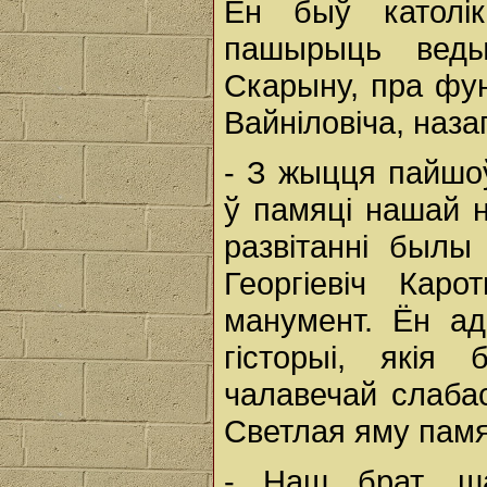
Ён быў католік
пашырыць веды
Скарыну, пра фу
Вайніловіча, наз
- З жыцця пайшоў
ў памяці нашай н
развітанні былы
Георгіевіч Кар
манумент. Ён ад
гісторыі, якія
чалавечай слабас
Светлая яму памя
- Наш брат, ш