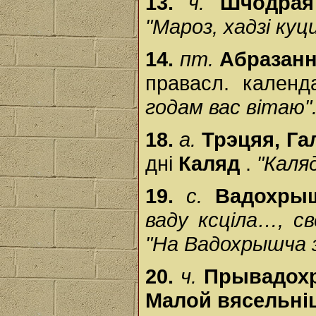
13.
ч.
Шчодрая
"Мароз, хадзі куц
14.
пт.
Абразанн
правасл. кален
годам вас вітаю"
18.
а.
Трэцяя, Га
дні
Каляд
.
"Каля
19.
с.
Вадохры
ваду ксціла…, св
"На Вадохрышча з
20.
ч.
Прывадо
Малой вясельн