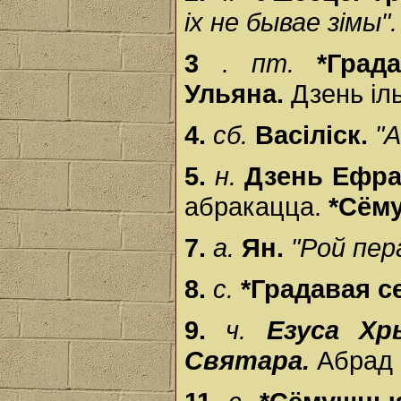
іх не бывае зімы".
3
.
пт.
*Град
Ульяна.
Дзень іль
4.
сб.
Васіліск.
"А
5.
н.
Дзень Ефра
абракацца.
*Сёму
7.
а.
Ян.
"Рой пер
8.
с.
*Градавая с
9.
ч.
Езуса Хр
Святара.
Абрад 