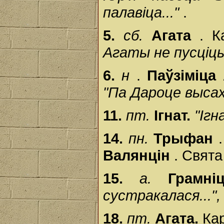
палавіца..."
.
5.
сб.
Агата
. К
Агаты не пусціц
6.
н
.
Паўзіміца
"Па Дароце высах
11.
пт.
Ігнат.
"Ігн
14.
пн.
Трыфан
Валянцін
. Свята
15.
а.
Грамн
сустракалася...",
18.
пт.
Агата.
Кар