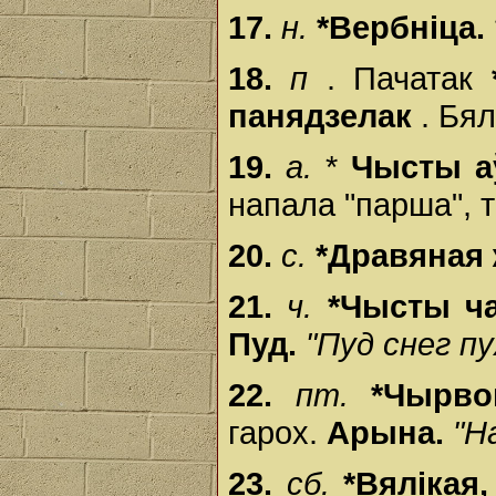
17.
н.
*Вербніца.
18.
п
. Пачатак
панядзелак
. Бял
19.
а.
*
Чысты а
напала "парша", 
20.
с.
*Дравяная
21.
ч.
*Чысты ч
Пуд.
"Пуд снег п
22.
пт.
*Чырво
гарох.
Арына.
"Н
23.
сб.
*Вялікая