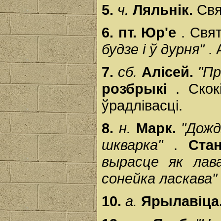
5.
ч.
Ляльнік.
Свя
6.
пт.
Юр'е
. Свя
будзе і ў дурня"
.
7.
сб.
Алісей.
"Пр
розбрыкі
. Ско
ўрадлівасці.
8.
н.
Марк.
"Дожд
шкварка"
.
Ста
вырасце як лава
сонейка ласкава"
10.
а.
Ярылавіца