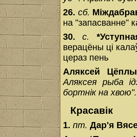
26.
сб.
Міждабр
на "запасванне" к
30.
с.
*Уступн
верацёны ці калаў
цераз пень
Аляксей Цёп
Аляксея рыба ід
бортнік на хвою".
Красавік
1.
пт.
Дар'я Вяс