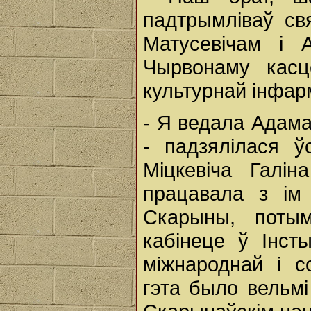
падтрымліваў св
Матусевічам і 
Чырвонаму касц
культурнай інфарм
- Я ведала Адама 
- падзялілася ўс
Міцкевіча Галі
працавала з ім 
Скарыны, поты
кабінеце ў Інст
міжнароднай і с
гэта было вельмі