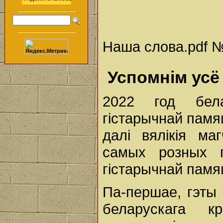
Наша слова.pdf № 
Успомнім усё
2022 год бела
гістарычнай памяц
далі вялікія ма
самых розных п
гістарычнай памяц
Па-першае, гэты 
беларускага к