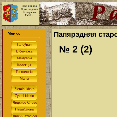
Герб горада
Ліды, наданы
17 верасня
1590 г.
Папярэдняя старо
Меню:
№ 2 (2)