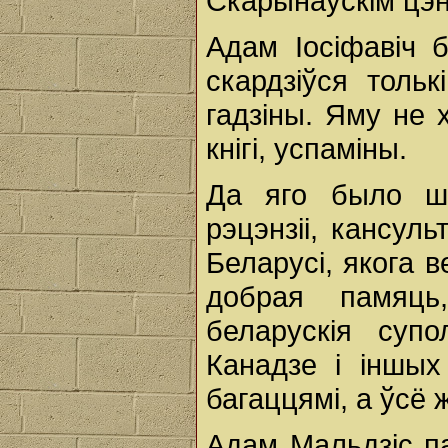
Скарынаўскім цэ
Адам Іосіфавіч 
скардзіўся толь
гадзіны. Яму не 
кнігі, успаміны.
Да яго было шм
рэцэнзіі, кансул
Беларусі, якога в
добрая памяць
беларускія супо
Канадзе і іншых
багаццямі, а ўсё 
Адам Мальдзіс п