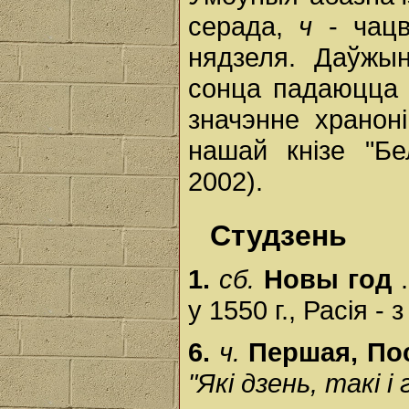
серада,
ч
- чац
нядзеля. Даўжы
сонца падаюцца 
значэнне хранон
нашай кнізе "Бе
2002).
Студзень
1.
сб.
Новы год
у 1550 г., Расія - 
6.
ч.
Першая, По
"Які дзень, такі і 