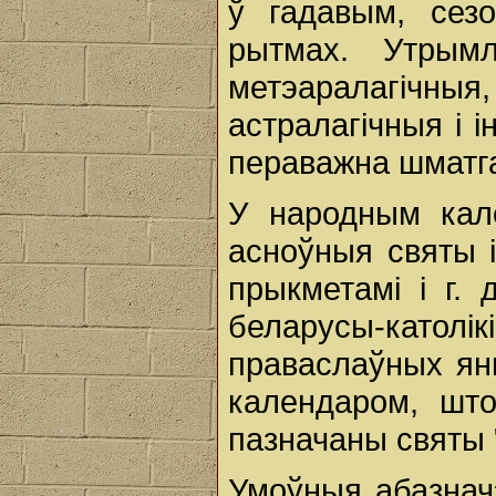
ў гадавым, сез
рытмах. Утрымл
метэаралагічны
астралагічныя і
пераважна шматг
У народным кал
асноўныя святы і
прыкметамі і г. 
беларусы-кат
праваслаўных ян
календаром, што
пазначаны святы 
Умоўныя абазнач