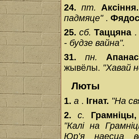
24.
пт.
Аксіння
падмяце"
.
Фядо
25.
сб.
Таццяна
.
- будзе вайна".
31.
пн.
Апана
жывёлы.
"Хавай н
Люты
1.
а
.
Ігнат.
"На с
2.
с.
Грамніцы,
"Калі на Грамні
Юр'я наесца в