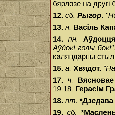
бярлозе на другі 
12.
сб.
Рыгор.
"Н
13.
н.
Васіль Кап
14.
пн.
Аўдоцц
Аўдокі голы бокі"
каляндарны стыль
15.
а.
Хвядот.
"На
17.
ч.
Вясновае
19.18.
Герасім Г
18.
пт.
*Дзедава 
19.
сб.
*Маслен