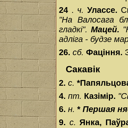
24
.
ч.
Улассе.
С
"На Валосага бл
гладкі".
Мацей.
"
адліга - будзе мар
26.
сб.
Фаціння.
Сакавік
2.
с.
*Папяльцова
4.
пт.
Казімір.
"С
6.
н.
*
Першая ня
9.
с.
Янка, Паўр