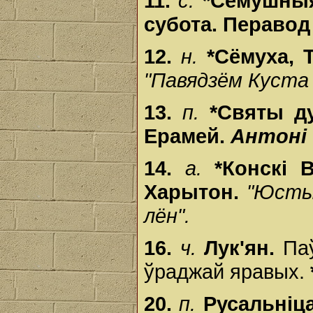
11.
с.
*Сёмушны
субота.
Перавод 
12.
н.
*Сёмуха, 
"Павядзём Куста п
13.
п.
*Святы д
Ерамей.
Антоні
14.
а.
*Конскі 
Харытон.
"Юстын
лён".
16.
ч.
Лук'ян.
Па
ўраджай яравых.
20.
п.
Русальніца