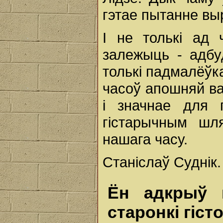
гэтае пытанне в
І не толькі ад 
залежыць - адбу
толькі падмалёўк
часоў апошняй ва
і значнае для 
гістарычным шл
нашага часу.
Станіслаў Суднік.
Ён адкрыў 
старонкі гіст