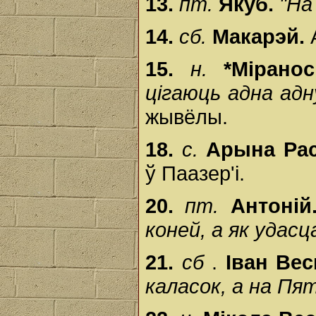
13.
пт.
Якуб.
"На
14.
сб.
Макарэй.
15.
н.
*Міран
цігаюць адна адн
жывёлы.
18.
с.
Арына Рас
ў Паазер'і.
20.
пт.
Антоні
коней, а як удасц
21.
сб
.
Іван Ве
каласок, а на Пя