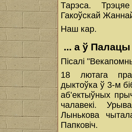
Тарэса. Трэця
Гакоўскай Жаннай
Наш кар.
... а ў Палац
Пісалі "Векапомны
18 лютага пра
дыктоўка ў 3-м бі
аб'ектыўных прыч
чалавекі. Уры
Лынькова чытал
Папковіч.