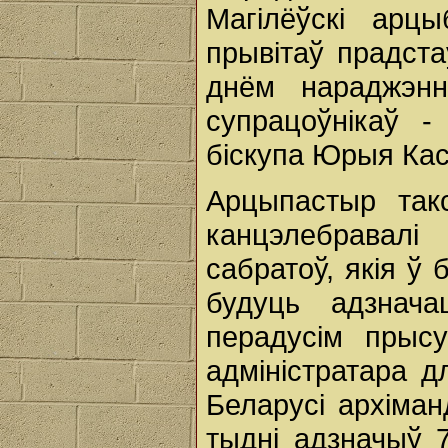
Магілёўскі арц
прывітаў прадста
днём нараджэнн
супрацоўнікаў -
біскупа Юрыя Кас
Арцыпастыр такс
канцэлебравал
сабратоў, якія ў
будуць адзнача
перадусім прысу
адміністратара д
Беларусі архіман
тыдні адзначыў 