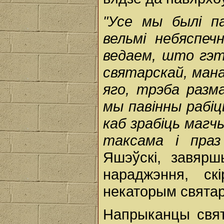
"Усе мы былі п
вельмі небяспеч
ведаем, што гэт
святарскай, мана
яго, трэба разм
мы павінны рабіц
каб зрабіць магч
таксама і праз
Яшэўскі, завяр
нараджэння, ск
некаторым святар
Напрыканцы свят