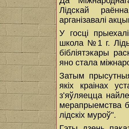
Да Міжнароднаг
Лідскай раённ
арганізавалі акцы
У госці прыехал
школа №1 г. Ліды"
бібліятэкары рас
яно стала міжнар
Затым прысутныя 
якіх краінах уст
з'яўляецца найл
мерапрыемства бі
лідскіх муроў".
Гэты дзень пака