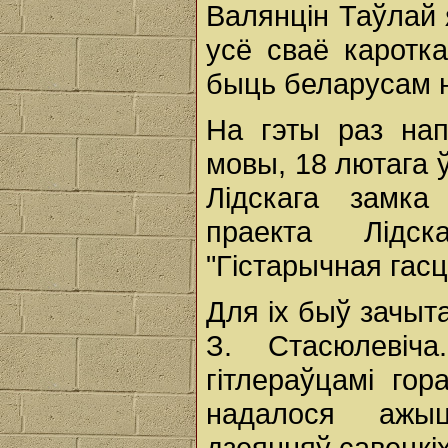
Валянцін Таўлай 
усё сваё каротк
быць беларусам н
На гэты раз нап
мовы, 18 лютага ў
Лідскага замка 
праекта Лідск
"Гістарычная гасц
Для іх быў зачыт
З. Стасюлевіч
гітлераўцамі го
надалося ажыц
дзеянняў савецкі