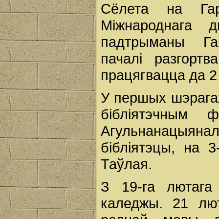
Сёлета на Га
Міжнароднага 
падтрыманы Га
пачалі разгорт
працягвацца да 2 
У першых шэрагах
бібліятэчным
Агульнанацыян
бібліятэцы, на 3
Таўлая.
З 19-га лютага 
каледжы. 21 лю