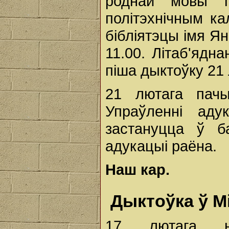
роднай мовы п
політэхнічным к
бібліятэцы імя Я
11.00. Літаб'ядн
піша дыктоўку 21 
21 лютага пач
Упраўленні аду
застануцца ў б
адукацыі раёна.
Наш кар.
Дыктоўка ў М
17 лютага н