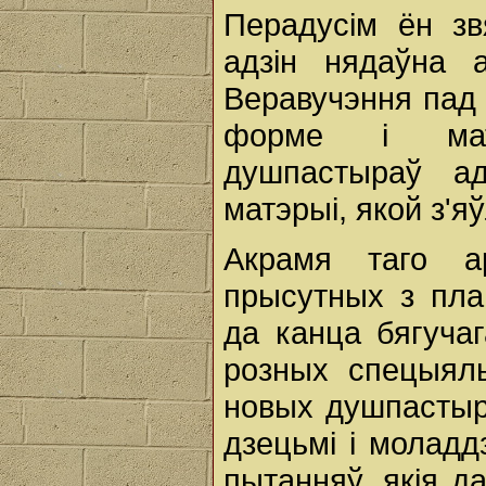
Перадусім ён з
адзін нядаўна 
Веравучэння пад 
форме і матэ
душпастыраў а
матэрыі, якой з'
Акрамя таго а
прысутных з пла
да канца бягучаг
розных спецыяль
новых душпастырс
дзецьмі і моладд
пытанняў, якія д