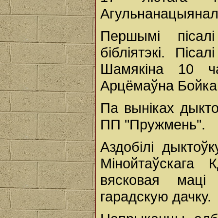
Агульнанацыянал
Першымі пісал
бібліятэкі. Піса
Шамякіна 10 ч
Арцёмаўна Бойка
Па выніках дыкто
ПП "Пружмень".
Аздобілі дыктоў
Мінойтаўскага 
вясковая маці
гарадскую дачку.