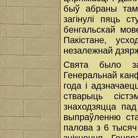
быў абраны там
загінулі пяць ст
бенгальскай мов
Пакістане, усх
незалежнай дзяр
Свята было з
Генеральнай кан
года і адзначае
стварыць сіст
знаходзяцца пад 
выпраўленню ст
палова з 6 тысяч
знікнення. Ген