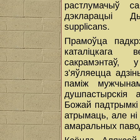
растлумачыў са
дэкларацыі Ды
supplicans.
Прамоўца падкр
каталіцкага 
сакрамэнтаў, 
з'яўляецца адзі
паміж мужчына
душпастырскія 
Божай падтрымкі 
атрымаць, але ні
амаральных павод