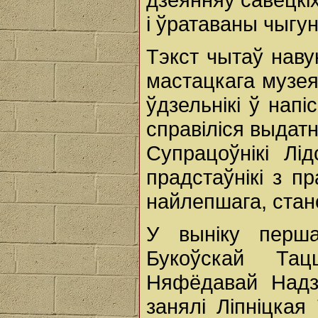
і ўратаваны чыгу
Тэкст чытаў наву
мастацкага музея
ўдзельнікі ў напі
справіліся выдатн
Супрацоўнікі Лід
прадстаўнікі з п
найлепшага, стан
У выніку перш
Букоўскай Тац
Няфёдавай Надз
занялі Ліпніцкая