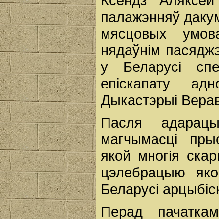
Ксёндз Аляксе
палажэнняў дакум
мясцовых умо
нядаўнім пасяджэ
у Беларусі сп
епіскапату ад
Дыкастэрыі Вераву
Пасля адарацы
магчымасці пры
якой многія скар
цэлебрацыю яко
Беларусі арцыбіск
Перад пачаткам