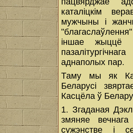
пацвярджае а
каталіцкім вер
мужчыны і жанчы
"благаслаўленн
іншае жыццё 
пазалітургічнаг
аднаполых пар.
Таму мы як Кан
Беларусі звярта
Касцёла ў Белару
1. Згаданая Дэк
змяняе вечнага
сужэнстве і се