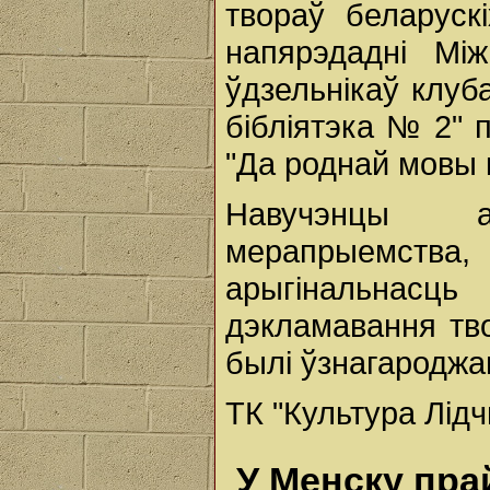
твораў беларускі
напярэдадні Мі
ўдзельнікаў клуба
бібліятэка № 2" 
"Да роднай мовы к
Навучэнцы а
мерапрыемства
арыгінальнас
дэкламавання тв
былі ўзнагародж
ТК "Культура Лід
У Менску пра