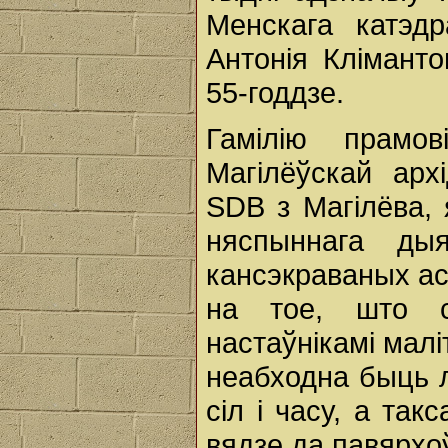
Менскага катэдр
Антонія Кліманто
55-годдзе.
Гамілію прамо
Магілёўскай арх
SDB з Магілёва, 
няспыннага ды
кансэкраваных ас
на тое, што с
настаўнікамі малі
неабходна быць 
сіл і часу, а та
вядзе да павярхоў