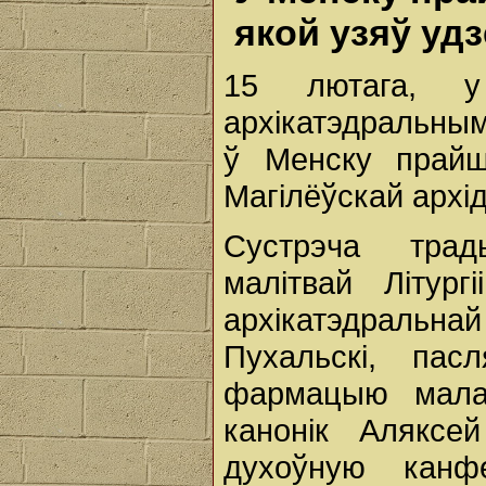
якой узяў уд
15 лютага, 
архікатэдральны
ў Менску прайш
Магілёўскай архід
Сустрэча трад
малітвай Літург
архікатэдральна
Пухальскі, па
фармацыю малад
канонік Аляксе
духоўную кан