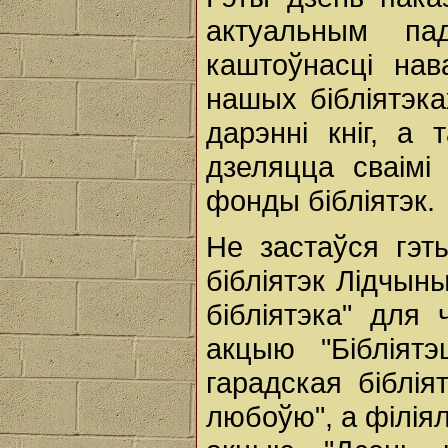
актуальным па
каштоўнасці нав
нашых бібліятэка
дарэнні кніг, а
дзеляцца сваімі
фонды бібліятэк.
Не застаўся гэт
бібліятэк Лідчыны
бібліятэка" для 
акцыю "Бібліят
гарадская біблі
любоўю", а філіял