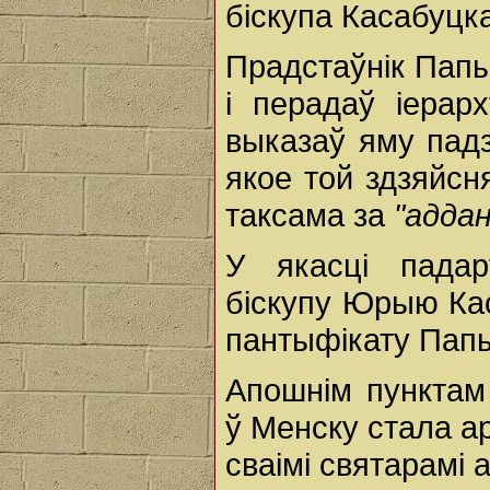
біскупа Касабуцк
Прадстаўнік Папы
і перадаў іерар
выказаў яму пад
якое той здзяйсн
таксама за
"адда
У якасці падар
біскупу Юрыю Ка
пантыфікату Пап
Апошнім пунктам
ў Менску стала а
сваімі святарамі 