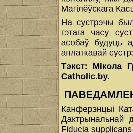
Магілёўскага Кас
На сустрэчы был
гэтага часу сус
асобаў будуць 
аплаткавай сустрэ
Тэкст: Мікола Г
Catholic.by.
ПАВЕДАМЛЕ
Канферэнцыі Ката
Дактрынальнай д
Fiducia supplicans