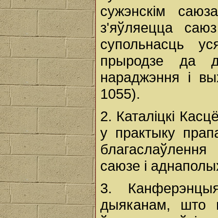
сужэнскім саюза
з'яўляецца саю
супольнасць ус
прыродзе да д
нараджэння і вы
1055).
2. Каталіцкі Касц
у практыку пра
благаслаўлення
саюзе і аднаполы
3. Канферэнцы
дыяканам, што н