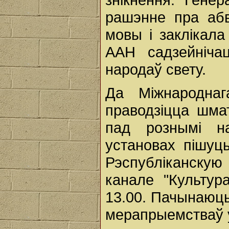
рашэнне пра аб
мовы і заклікал
ААН садзейніча
народаў свету.
Да Міжнародна
праводзіцца шма
пад рознымі н
установах пішуц
Рэспубліканску
канале "Культур
13.00. Пачынаюць
мерапрыемстваў у