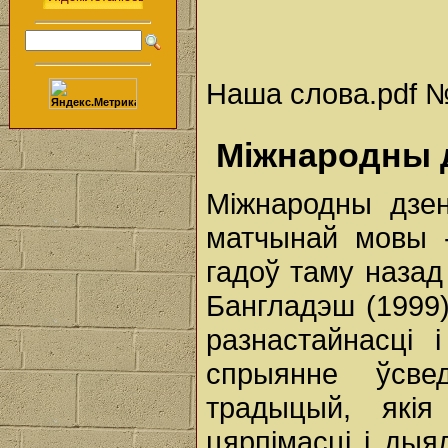
Наша слова.pdf № 
Міжнародны 
Міжнародны дзе
матчынай мовы 
гадоў таму назад
Бангладэш (1999
разнастайнасці 
спрыянне ўсве
традыцый, якія
цярпімасці і дыя