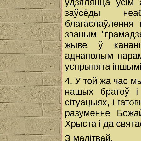
ўдзяляцца ўсім 
заўсёды неа
благаслаўлення 
званым "грамадз
жыве ў канані
аднаполым парам
успрынята іншымі 
4. У той жа час м
нашых братоў і
сітуацыях, і гат
разуменне Божа
Хрыста і да свята
З малітвай,