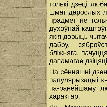
толькі дзеці люб
шмат дарослых л
прадмет не толь
духоўнай каштоўн
якія дорыць чытач
дабру, сяброўс
бліжняга, пачуцц
дапамагае дзіцяц
На сённяшні дзен
папулярызацыі кні
па-ранейшаму лю
характар.