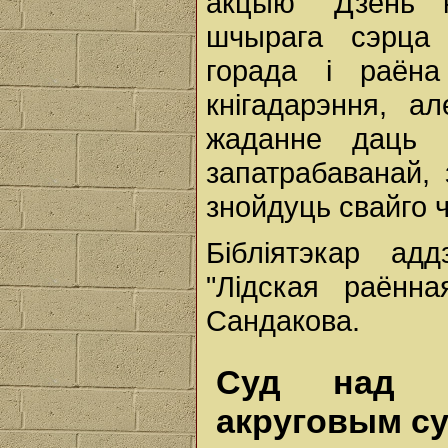
акцыю "Дзень к
шчырага сэрца 
горада і раён
кнігадарэння, 
жаданне даць 
запатрабаванай, 
знойдуць свайго 
Бібліятэкар адд
"Лідская раённа
Сандакова.
Суд над к
акруговым су