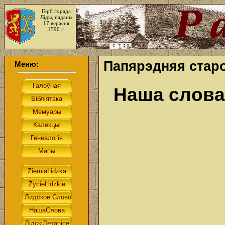
Герб горада
Ліды, наданы
17 верасня
1590 г.
Папярэдняя старо
Меню:
Наша слова.