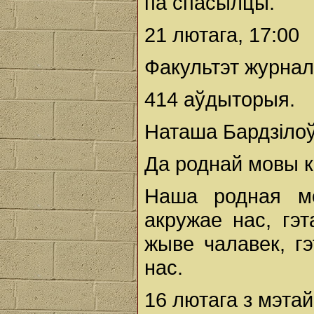
па спасылцы.
21 лютага, 17:00
Факультэт журнал
414 аўдыторыя.
Наташа Бардзілоў
Да роднай мовы к
Наша родная мо
акружае нас, гэт
жыве чалавек, гэ
нас.
16 лютага з мэта