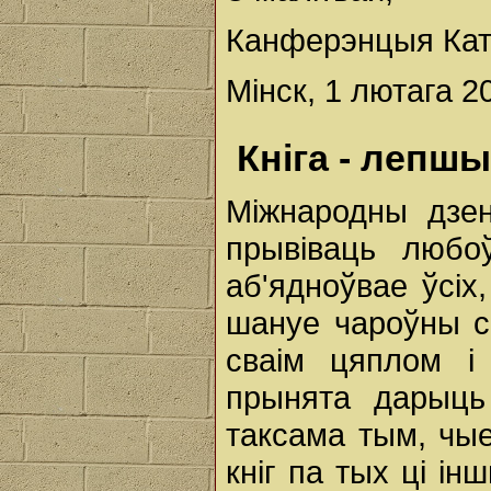
Канферэнцыя Ката
Мінск, 1 лютага 20
Кніга - лепш
Міжнародны дзен
прывіваць любо
аб'ядноўвае ўсіх
шануе чароўны св
сваім цяплом і
прынята дарыць 
таксама тым, чы
кніг па тых ці і