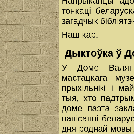
Напрыканцы адбы
тонкаці беларус
загадчык бібліят
Наш кар.
Дыктоўка ў Д
У Доме Валянц
мастацкага му
прыхільнікі і м
тыя, хто падтрым
доме паэта зак
напісанні белару
дня роднай мовы.