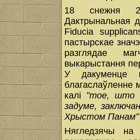
18 снежня 2
Дактрынальная д
Fiducia supplic
пастырскае значэ
разглядае ма
выкарыстання пер
У дакуменце па
благаслаўленне м
калі
"тое, што 
задуме, заключан
Хрыстом Панам"
Нягледзячы на