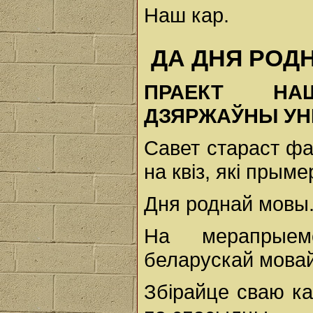
Наш кар.
ДА ДНЯ РОД
ПРАЕКТ НАШ
ДЗЯРЖАЎНЫ УН
Савет стараст фа
на квіз, які прым
Дня роднай мовы
На мерапрыем
беларускай мовай 
Збірайце сваю ка