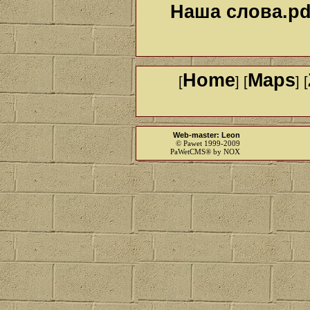
Наша слова.pdf
Home
Maps
[
] [
] [
Web-master: Leon
© Pawet 1999-2009
PaWetCMS® by NOX