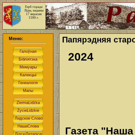
Герб горада
Ліды, наданы
17 верасня
1590 г.
Папярэдняя стар
Меню:
2024
Газета "Наша 