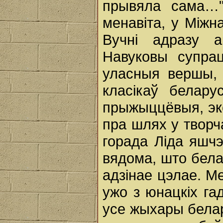
прывяла сама…"
менавіта, у Міжн
Вучні адразу а
Навуковы супрац
уласныя вершы, 
класікаў беларус
прыжыццёвыя, эк
пра шлях у творч
горада Ліда яшчэ
вядома, што бела
адзінае цэлае. М
ужо з юнацкіх га
усе жыхары белар