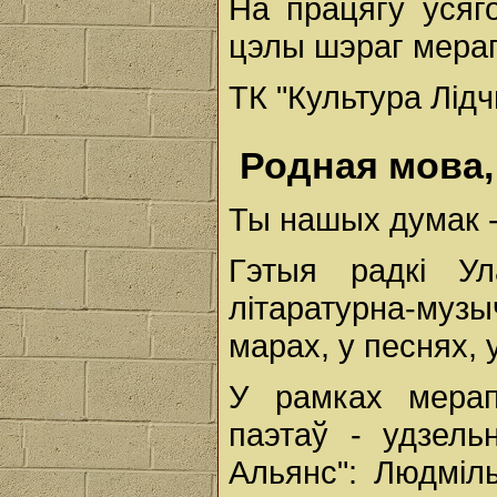
На працягу ўсяг
цэлы шэраг мера
ТК "Культура Лід
Родная мова,
Ты нашых думак - 
Гэтыя радкі Ул
літаратурна-муз
марах, у песнях, у
У рамках мерап
паэтаў - удзель
Альянс": Людміл