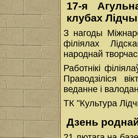
17-я Агульн
клубах Лідч
З нагоды Міжнар
філіялах Лідск
народнай творчасц
Работнікі філіял
Праводзіліся в
веданне і валода
ТК "Культура Лід
Дзень родна
21 лютага на баз