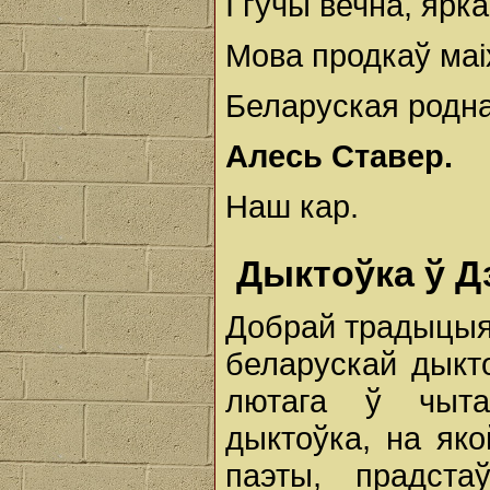
І гучы вечна, ярка
Мова продкаў маіх
Беларуская родна
Алесь Ставер.
Наш кар.
Дыктоўка ў 
Добрай традыцыяй
беларускай дыкто
лютага ў чыта
дыктоўка, на якой
паэты, прадста