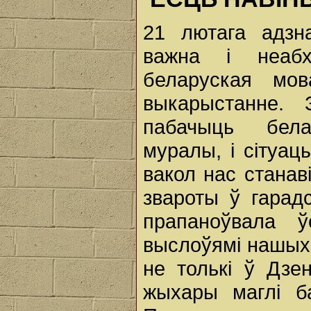
21 лютага адзн
важна і неаб
беларуская мо
выкарыстанне.
пабачыць бела
муралы, і сітуа
вакол нас станав
звароты ў гарад
прапаноўвала 
выслоўямі нашых 
не толькі ў Дзе
жыхары маглі б