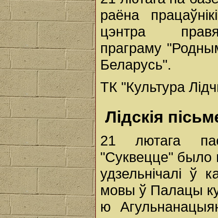
раёна працаўнік
цэнтра правял
праграму "Родным
Беларусь".
ТК "Культура Лід
Лідскія пісьм
21 лютага пас
"Суквецце" было 
удзельнічалі ў 
мовы ў Палацы кул
ю Агульнанацыя