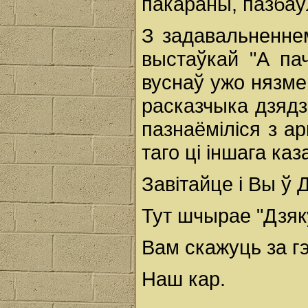
пакараны, пазбаў
З задавальненнем
выстаўкай "А па
вуснаў ужо нязмен
расказчыка дзядз
пазнаёміліся з а
таго ці іншага ка
Завітайце і Вы ў 
Тут шчырае "Дзяк
Вам скажуць за гэ
Наш кар.