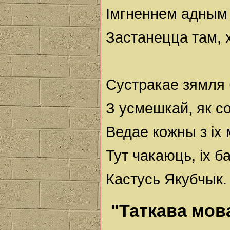
Імгненнем адным 
Застанецца там, 
Сустракае зямля 
З усмешкай, як с
Ведае кожны з іх 
Тут чакаюць, іх б
Кастусь Якубчык.
"Таткава мов