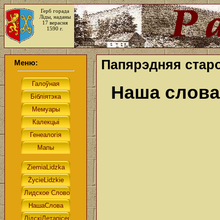
Герб горада
Ліды, наданы
17 верасня
1590 г.
Папярэдняя старо
Меню:
Наша слова.