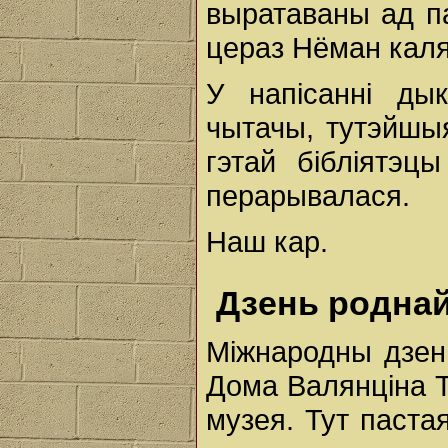
выратаваны ад п
цераз Нёман каля
У напісанні дык
чытачы, тутэйшы
гэтай бібліятэц
перарывалася.
Наш кар.
Дзень роднай
Міжнародны дзен
Дома Валянціна Т
музея. Тут паста