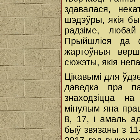
здавалася, нека
шэдэўры, якія б
радзіме, любай
Прыйшліся да 
жартоўныя верш
сюжэты, якія неп
Цікавымі для ўдзе
даведка пра па
знаходзіцца н
мінулым яна пра
8, 17, і амаль 
быў звязаны з 11