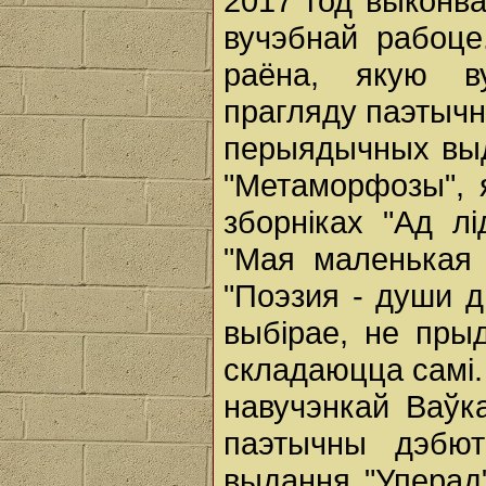
2017 год выконва
вучэбнай рабоце
раёна, якую ву
прагляду паэтычн
перыядычных выд
"Метаморфозы",
зборніках "Ад лі
"Мая маленькая 
"Поэзия - души д
выбірае, не пры
складаюцца самі.
навучэнкай Ваўка
паэтычны дэбют
выдання "Уперад"