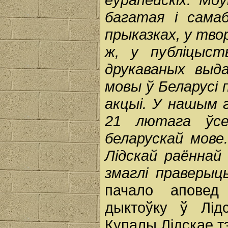
багатая і сама
прыказках, у тво
ж, у публіцыс
друкаваных выд
мовы ў Беларусі
акцыі. У нашым г
21 лютага ўсе
беларускай мове
Лідскай раённай 
змаглі праверыц
пачало аповед
дыктоўку ў Лід
Купалы Лідскае т