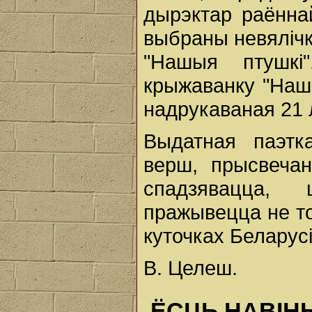
дырэктар раённай
выбраны невялічкі
"Нашыя птушкі
крыжаванку "Наша
надрукаваная 21 л
Выдатная паэтк
верш, прысвеча
спадзявацца,
пражывецца не то
куточках Беларусі
В. Целеш.
ЁСЦЬ НАВІН