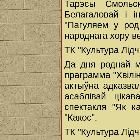
Тарэсы Смольск
Белагаловай і і
"Пагуляем у род
народнага хору ве
ТК "Культура Лід
Да дня роднай 
праграмма "Хвілі
актыўна адказвал
асаблівай ціка
спектакля "Як ка
"Какос".
ТК "Культура Лід