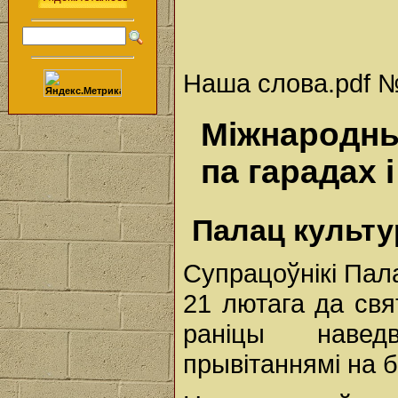
Наша слова.pdf № 
Міжнародны
па гарадах 
Палац культу
Супрацоўнікі Пал
21 лютага да св
раніцы наведв
прывітаннямі на 