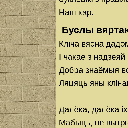
Наш кар.
Буслы вярта
Кліча вясна дадо
І чакае з надзеяй 
Добра знаёмыя во
Ляцяць яны клін
Далёка, далёка і
Мабыць, не вытр