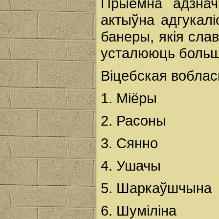
Прыемна адзнач
актыўна адгукалі
банеры, якія сла
усталююць больш 
Віцебская воблас
1. Міёры
2. Расоны
3. Сянно
4. Ушачы
5. Шаркаўшчына
6. Шуміліна