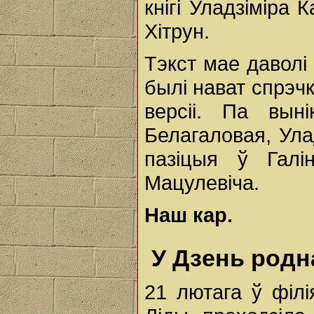
кнігі Уладзіміра 
Хітрун.
Тэкст мае даволі
былі нават спрэч
версіі. Па вын
Белагаловая, Улад
пазіцыя ў Гал
Мацулевіча.
Наш кар.
У Дзень родн
21 лютага ў філі