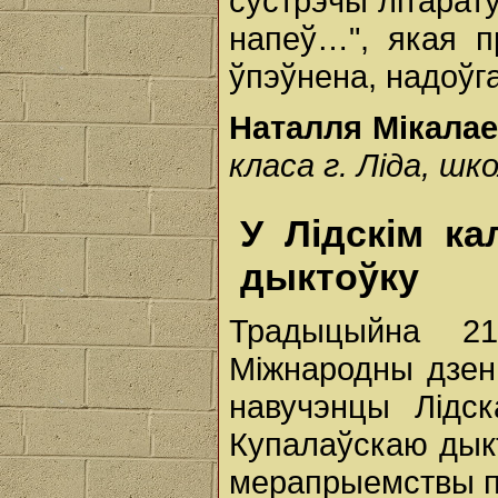
сустрэчы літарату
напеў…", якая п
ўпэўнена, надоўга
Наталля Мікала
класа г. Ліда, шк
У Лідскім к
дыктоўку
Традыцыйна 2
Міжнародны дзен
навучэнцы Лідс
Купалаўскаю дыкт
мерапрыемствы п