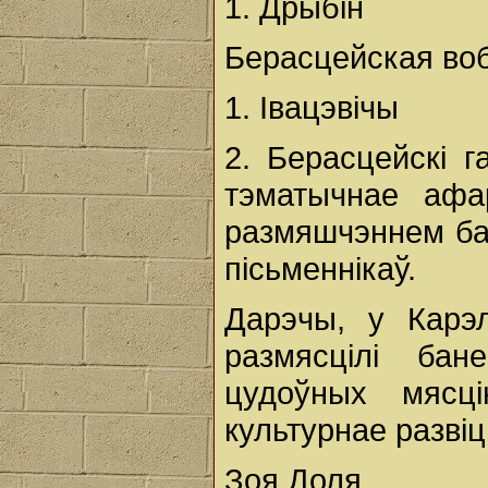
1. Дрыбін
Берасцейская во
1. Івацэвічы
2. Берасцейскі г
тэматычнае афа
размяшчэннем бан
пісьменнікаў.
Дарэчы, у Карэ
размясцілі ба
цудоўных мясц
культурнае разві
Зоя Доля.