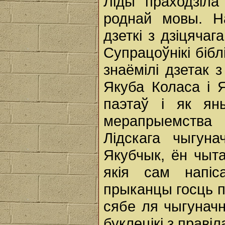
Ліды праходзіл
роднай мовы. Н
дзеткі з дзіцяча
Супрацоўнікі бібл
знаёмілі дзетак 
Якуба Коласа і Я
паэтаў і як ян
мерапрыемства
Лідскага чыгун
Якубчык, ён чыта
якія сам напіс
прыканцы госць п
сябе ля чыгунач
буклецікі з правіл