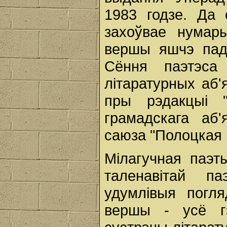
1983 годзе. Да
захоўвае нумар
вершы яшчэ пад
Сёння паэтэса 
літаратурных аб'
пры рэдакцыі "Л
грамадскага аб'
саюза "Полоцкая 
Мілагучная паэт
таленавітай п
удумлівыя погл
вершы - усё г