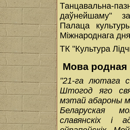
Танцавальна-па
даўнейшаму" з
Палаца культур
Міжнароднага дня
ТК "Культура Лід
Мова родная 
"21-га лютага 
Штогод яго св
мэтай абароны м
Беларуская м
славянскіх і 
еўрапейскіх. Мо