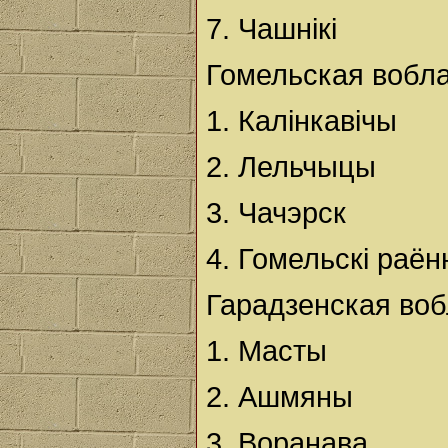
7. Чашнікі
Гомельская вобла
1. Калінкавічы
2. Лельчыцы
3. Чачэрск
4. Гомельскі раё
Гарадзенская воб
1. Масты
2. Ашмяны
3. Воранава