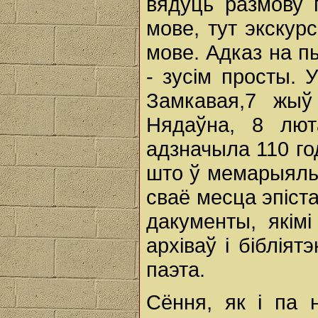
вядуць размову 
мове, тут экскур
мове. Адказ на п
- зусім просты. 
Замкавая,7 жыў
Нядаўна, 8 люта
адзначыла 110 го
што ў мемарыяль
сваё месца эпіст
дакументы, якімі
архіваў і бібліят
паэта.
Сёння, як і па 