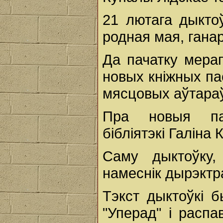
21 лютага дыктоў
родная мая, ганар
Да пачатку мера
новых кніжных па
мясцовых аўтараў
Пра новыя пас
бібліятэкі Галіна
Саму дыктоўку,
намеснік дырэктр
Тэкст дыктоўкі б
"Уперад" і распа