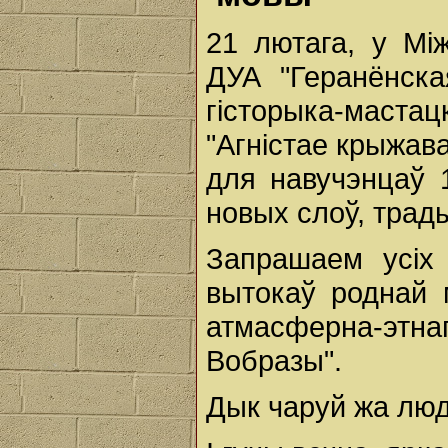
21 лютага, у Мі
ДУА "Геранёнска
гісторыка-маста
"Агністае крыжав
для навучэнцаў 1
новых слоў, трад
Запрашаем усіх
вытокаў роднай
атмасферна-этна
Вобразы".
Дык чаруй жа люд