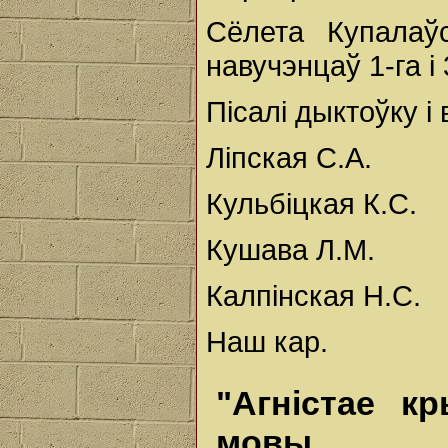
Сёлета Купалаў
навучэнцаў 1-га і 
Пісалі дыктоўку і
Ліпская С.А.
Кульбіцкая К.С.
Кушава Л.М.
Калпінская Н.С.
Наш кар.
"Агністае к
мовы