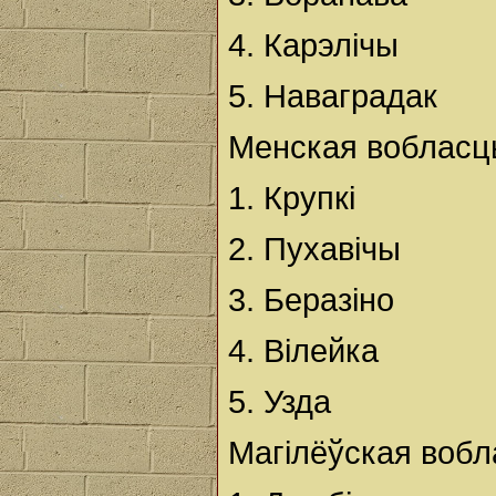
4. Карэлічы
5. Наваградак
Менская вобласц
1. Крупкі
2. Пухавічы
3. Беразіно
4. Вілейка
5. Узда
Магілёўская вобл