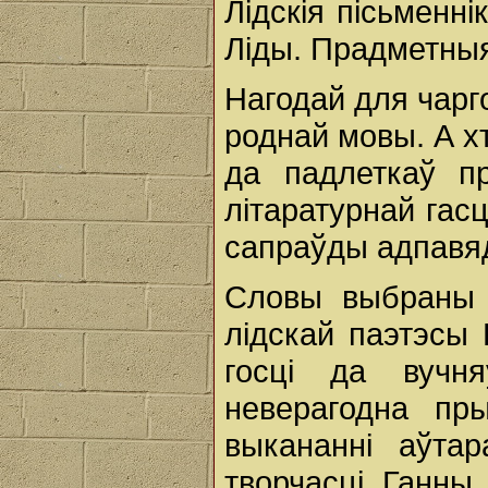
Лідскія пісьменні
Ліды. Прадметныя
Нагодай для чарг
роднай мовы. А х
да падлеткаў п
літаратурнай гас
сапраўды адпавяд
Словы выбраны 
лідскай паэтэсы 
госці да вучн
неверагодна п
выкананні аўтар
творчасці Ганны