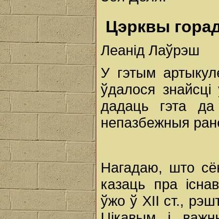
Цэрквы горада
Леанід Лаўрэш
У гэтым артыкул
ўдалося знайсці
дадаць гэта да
непазбежныя ран
Нагадаю, што сё
казаць пра існа
ўжо ў XII ст., рэш
Цікавым і важн