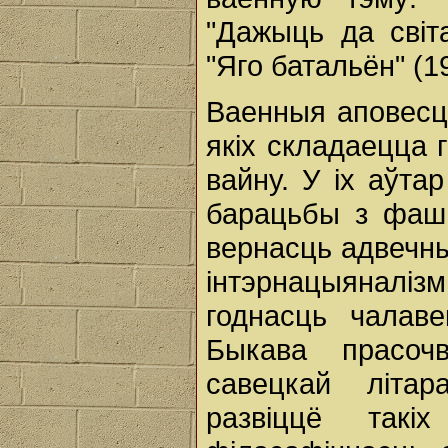
"Дажыць да світа
"Яго батальён" (1
Ваенныя аповесці
якіх складаецца 
вайну. У іх аўт
барацьбы з фашы
вернасць адвечн
інтэрнацыяналіз
годнасць чалаве
Быкава прасочв
савецкай літа
развіццё так