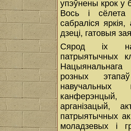
упэўнены крок у 
Вось і сёлета
сабраліся яркія,
дзеці, гатовыя за
Сярод іх на
патрыятычных кл
Нацыянальнага 
розных этапаў
навучальных п
канферэнцый, 
арганізацый, ак
патрыятычных акц
моладзевых і гр