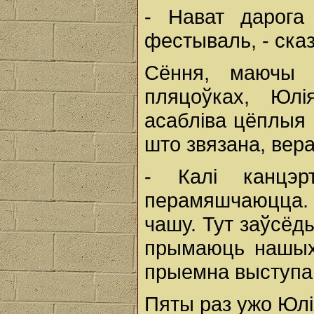
- Нават дарога
фестываль, - ска
Сёння, маючы 
пляцоўках, Юл
асабліва цёплыя п
што звязана, вер
- Калі канцэ
перамяшчаюцца.
чашу. Тут заўсёды
прымаюць нашых 
прыемна выступац
Пяты раз ужо Юл