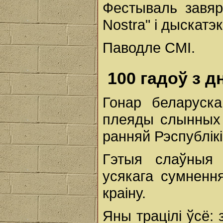
Фестываль завя
Nostra" і дыскатэк
Паводле СМІ.
100 гадоў з 
Гонар беларуск
плеяды слынных 
ранняй Рэспублік
Гэтыя слаўныя 
усякага сумненн
краіну.
Яны трацілі ўсё: 