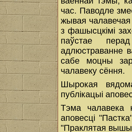
ваеннай тэмы, к
час. Паводле змес
жывая чалавечая 
з фашысцкімі зах
паўстае перад
адлюстраванне в
сабе моцны зар
чалавеку сёння.
Шырокая вядом
публікацыі аповес
Тэма чалавека 
аповесці "Пастка"
"Праклятая вышын