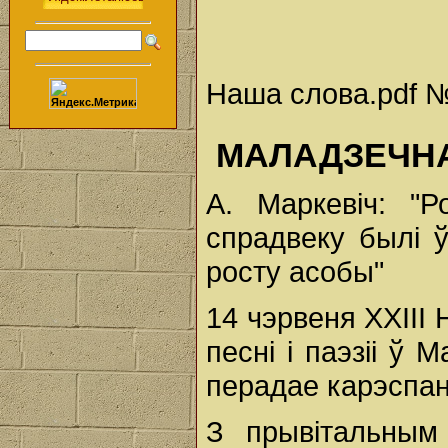
Наша слова.pdf №2
МАЛАДЗЕЧНА 
А. Маркевіч: "
спрадвеку былі ў
росту асобы"
14 чэрвеня XXII
песні і паэзіі ў
перадае карэспа
З прывітальным 