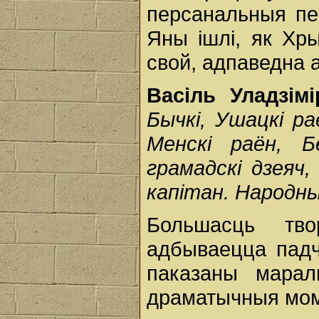
персанальныя пен
Яны ішлі, як Хр
свой, адпаведна а
Васіль Уладзім
Бычкі, Ушацкі ра
Менскі раён, Бе
грамадскі дзеяч,
капітан. Народны
Большасць тво
адбываецца падч
паказаны мара
драматычныя мо