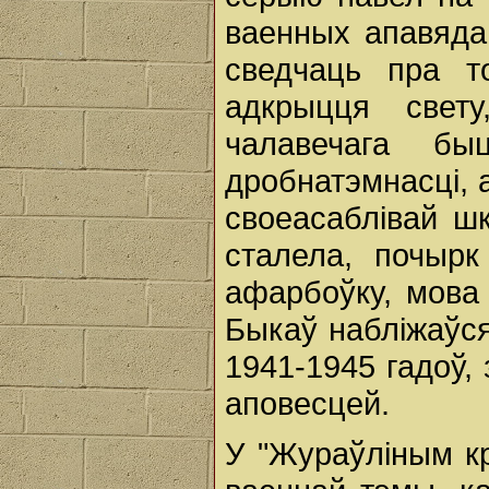
ваенных апавядан
сведчаць пра т
адкрыцця свету
чалавечага б
дробнатэмнасці, 
своеасаблівай шк
сталела, почыр
афарбоўку, мова 
Быкаў набліжаўся
1941-1945 гадоў, 
аповесцей.
У "Жураўліным кр