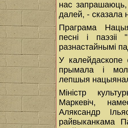
нас запрашаюць,
далей, - сказала 
Праграма Нацы
песні і паэзіі
разнастайнымі па
У калейдаскопе
прымала і мол
лепшыя нацыянал
Міністр культу
Маркевіч, нам
Аляксандр Ілья
райвыканкама Па