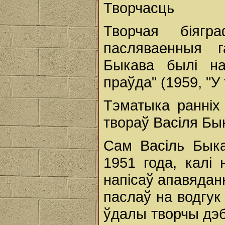
Творчасць
Творчая біягр
пасляваенныя 
Быкава былі на
праўда" (1959, "У 
Тэматыка ранніх
твораў Васіля Бы
Сам Васіль Быка
1951 года, калі
напісаў апавяданн
паслаў на водгук
ўдалы творчы дэб