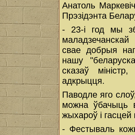
Анатоль Маркевіч
Прэзідэнта Белар
- 23-і год мы з
маладзечанскай 
свае добрыя нап
нашу "беларуска
сказаў міністр
адкрыцця.
Паводле яго слоў
можна ўбачыць 
жыхароў і гасцей 
- Фестываль кож