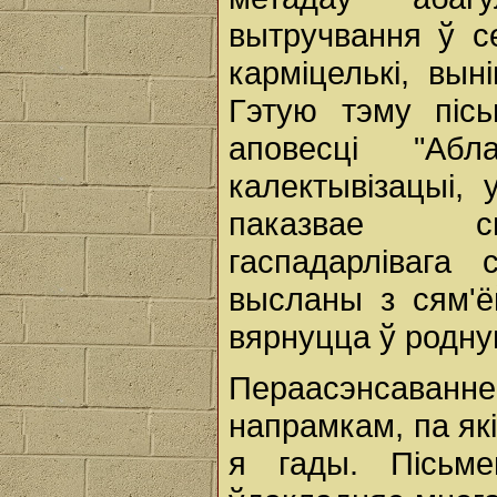
вытручвання ў се
карміцелькі, вы
Гэтую тэму пісь
аповесці "Абл
калектывізацыі,
паказвае спе
гаспадарлівага
высланы з сям'ё
вярнуцца ў родную
Пераасэнсава
напрамкам, па як
я гады. Пісьме