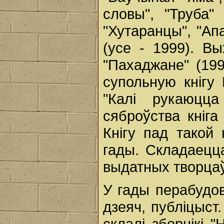
словы", "Труба"
"Хутаранцы", "Ап
(усе - 1999). Вы
"Пахаджане" (199
супольную кнігу
"Калі рукаюцц
сяброўства кніга
Кнігу пад такой 
гады. Складаецца
выдатных творцаў,
У гады перабудов
дзеяч, публіцыст.
склалі зборнікі 