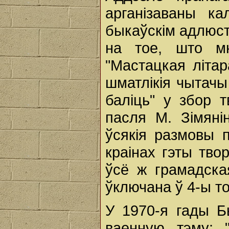
арганізаваны ка
быкаўскім адлюс
на тое, што мн
"Мастацкая літар
шматлікія чытач
баліць" у збор 
пасля М. Зімянін
ўсякія размовы 
краінах гэты тво
ўсё ж грамадска
ўключана ў 4-ы то
У 1970-я гады Б
ваенную тэму: "С