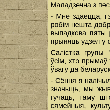
Маладзечна з пес
- Мне здаецца, г
робім нешта добр
выпадкова пяты 
прыняць удзел у ф
Салістка групы 
ўсім, хто прымаў
ўвагу да беларуск
- Сёння я налічы
значыць, мы жыв
гучаць, таму шт
сямейныя, культ