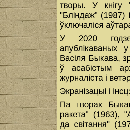
творы. У кнігу 
"Бліндаж" (1987) 
ўключаліся аўтара
У 2020 годзе
апублікаваных 
Васіля Быкава, з
ў асабістым арх
журналіста і ветэ
Экранізацыі і інс
Па творах Быка
ракета" (1963), 
да світання" (197