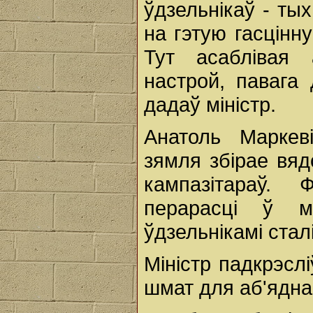
ўдзельнікаў - ты
на гэтую гасцінн
Тут асаблівая
настрой, павага
дадаў міністр.
Анатоль Маркев
зямля збірае вяд
кампазітараў.
перарасці ў м
ўдзельнікамі стал
Міністр падкрэсл
шмат для аб'ядна