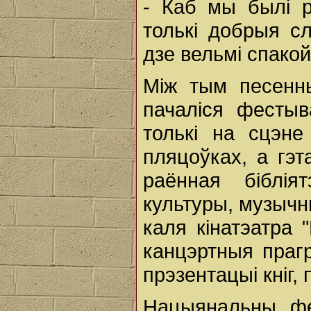
- Каб мы былі р
толькі добрыя с
дзе вельмі спакой
Між тым песенн
пачаліся фесты
толькі на сцэне
пляцоўках, а гэ
раённая біблія
культуры, музычн
каля кінатэатра 
канцэртныя прагр
прэзентацыі кніг,
Нацыянальны фес