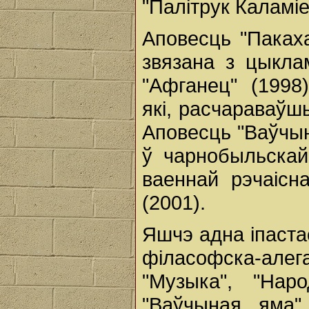
"Палітрук Каламіе
Аповесць "Пакаха
звязана з цыкла
"Афганец" (1998
які, расчараваўш
Аповесць "Ваўчын
ў чарнобыльскай
ваеннай рэчаісн
(2001).
Яшчэ адна іпастас
філасофска-алег
"Музыка", "Нар
"Ваўчыная яма"