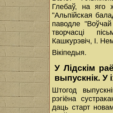
Глебаў, на яго 
"Альпійская бала
паводле "Воўчай
творчасці піс
Кашкурэвіч, I. Не
Вікіпедыя.
У Лідскім ра
выпускнік. У 
Штогод выпускні
рэгіёна сустра
даць старт нова