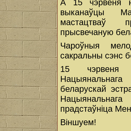
А 15 чэрвеня 
выканаўцы Ма
мастацтваў п
прысвечаную бела
Чароўныя мело
сакральны сэнс б
15 чэрвеня 
Нацыянальнага
беларускай эстр
Нацыянальнага
прадстаўніца Мен
Віншуем!