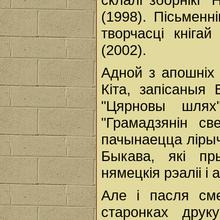
(1998). Пісьменн
творчасці кніга
(2002).
Адной з апошніх
Кіта, запісаныя
"Цярновы шлях
"Грамадзянін св
пачынаецца ліры
Быкава, які пр
нямецкія рэаліі і 
Але і пасля см
старонках друк