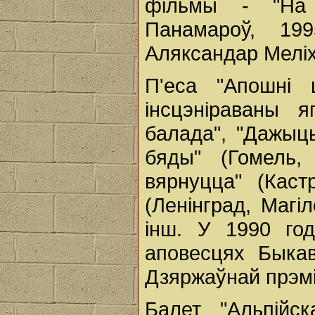
фільмы - "На
Панамароў, 19
Аляксандар Меліх
П'еса "Апошні 
інсцэніраваны я
балада", "Дажыць
бяды" (Гомель,
вярнуцца" (Кастр
(Ленінград, Магіл
інш. У 1990 год
аповесцях Быкав
Дзяржаўнай прэм
Балет "Альпійс