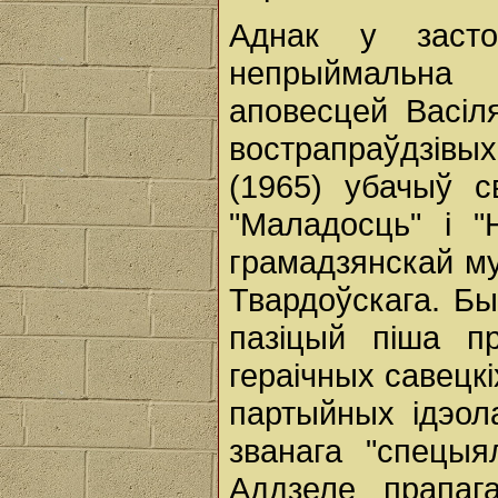
Аднак у заст
непрыймальна 
аповесцей Васіл
вострапраўдзівы
(1965) убачыў с
"Маладосць" і "
грамадзянскай муж
Твардоўскага. Бы
пазіцый піша п
гераічных савецк
партыйных ідэола
званага "спецыя
Аддзеле прапа