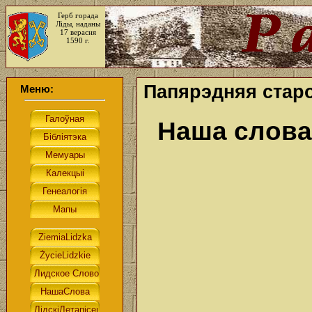
Герб горада
Ліды, наданы
17 верасня
1590 г.
Папярэдняя старо
Меню:
Наша слова.