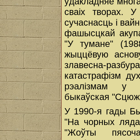
ўдакладняе многа
сваіх творах. У
сучаснасць і вай
фашысцкай акупа
"У тумане" (198
жыццёвую аснову
злавесна-разбура
катастрафізм ду
рэалізмам у а
быкаўская "Сцюжа
У 1990-я гады Б
"На чорных лядах
"Жоўты пясочак