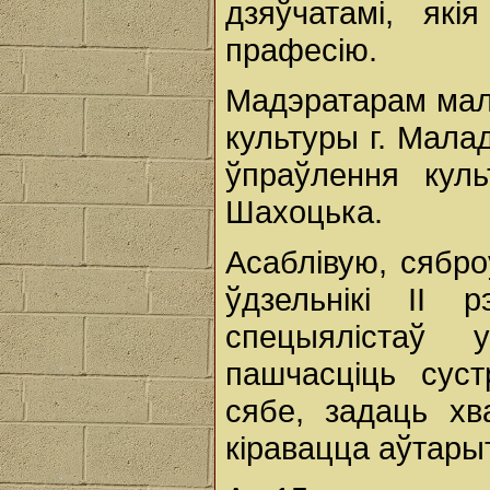
дзяўчатамі, як
прафесію.
Мадэратарам мал
культуры г. Мала
ўпраўлення кул
Шахоцька.
Асаблівую, сябро
ўдзельнікі ІІ 
спецыялістаў 
пашчасціць суст
сябе, задаць х
кіравацца аўтары