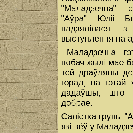
"Маладзечна" - с
"Аўра" Юліі Б
падзялілася 
выступлення на 
- Маладзечна - гэ
побач жылі мае ба
той драўляны дом
горад, па гэтай
дадаўшы, што з
добрае.
Салістка групы "
які вёў у Маладзе