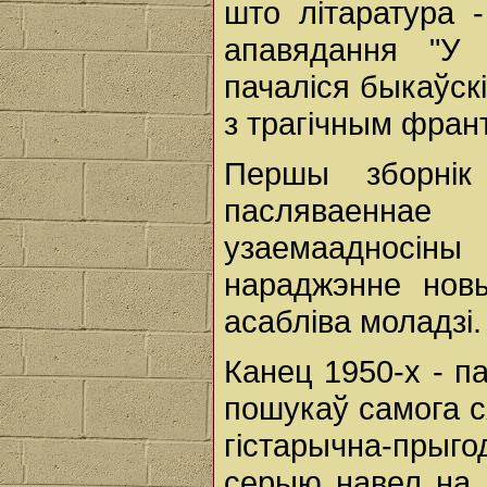
што літаратура 
апавядання "У
пачаліся быкаўск
з трагічным фран
Першы зборнік
пасляваеннае
узаемаадносі
нараджэнне нов
асабліва моладзі.
Канец 1950-х - п
пошукаў самога с
гістарычна-прыг
серыю навел на 