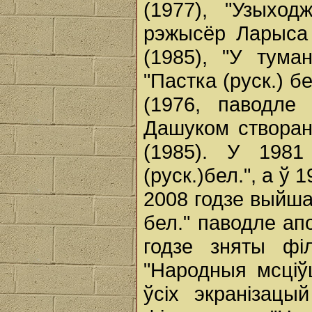
(1977), "Узыход
рэжысёр Ларыса 
(1985), "У тума
"Пастка (руск.) б
(1976, паводле 
Дашуком створан
(1985). У 198
(руск.)бел.", а ў 
2008 годзе выйша
бел." паводле апо
годзе зняты фі
"Народныя мсціў
ўсіх экранізацы