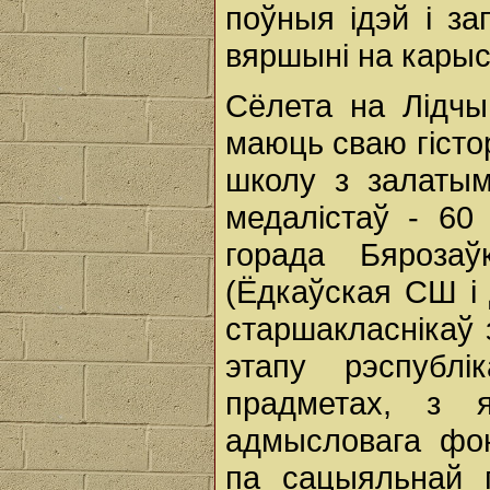
поўныя ідэй і за
вяршыні на карыс
Сёлета на Лідчы
маюць сваю гісто
школу з залаты
медалістаў - 60
горада Бярозаў
(Ёдкаўская СШ і
старшакласнікаў
этапу рэспублі
прадметах, з 
адмысловага фон
па сацыяльнай 