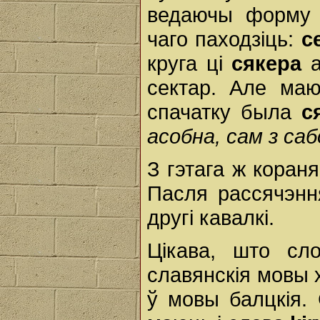
ведаючы форму 
чаго паходзіць:
с
круга ці
сякера
а
сектар. Але ма
спачатку была
с
асобна, сам з са
З гэтага ж коран
Пасля рассячэнн
другі кавалкі.
Цікава, што с
славянскія мовы х
ў мовы балцкія.