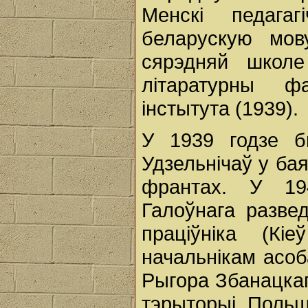
Менскі педагаг
беларускую мов
сярэдняй школ
літаратурны фа
інстытута (1939).
У 1939 годзе 
Удзельнічаў у ба
франтах. У 19
Галоўнага разве
праціўніка (К
начальнікам асоб
Рыгора Збанацкаг
тэрыторыі Польшч