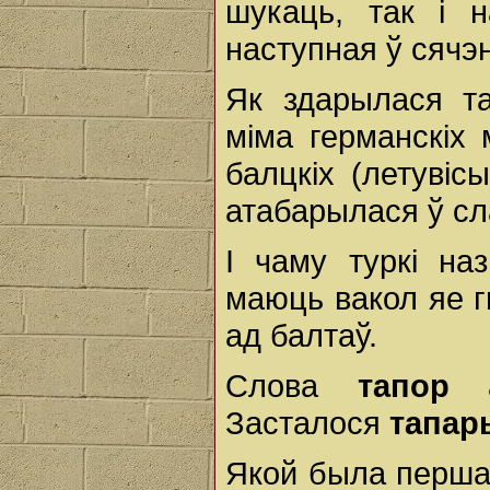
шукаць, так і 
наступная ў сячэн
Як здарылася т
міма германскіх
балцкіх (летувіс
атабарылася ў сл
I чаму туркі н
маюць вакол яе г
ад балтаў.
Слова
тапор
а
Засталося
тапар
Якой была перша