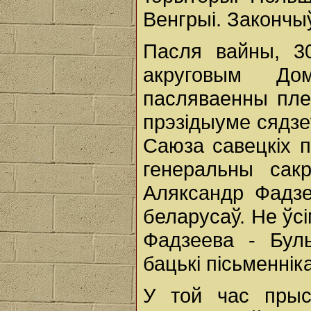
Венгрыі. Закончы
Пасля вайны, 3
акруговым Д
пасляваенны пле
прэзідыуме сядзеў
Саюза савецкіх п
генеральны сакр
Аляксандр Фадзе
беларусаў. Не ўс
Фадзеева - Булы
бацькі пісьменніка
У той час прысу