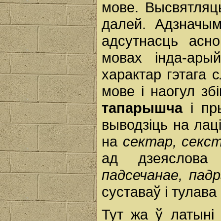
мове. Высвятляц
далей. Адзначым
адсутнасць асн
мовах інда-ары
характар гэтага 
мове і наогул з
тапарышча
і пр
выводзіць на лац
на
сектар, секс
ад дзеяслов
падсечанае, падр
суставаў і тулава
Тут жа ў латыні