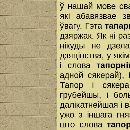
ў нашай мове сва
які абавязвае 
ўвагу. Гэта
тапа
дзяржак. Як ні ра
нікуды не дзел
дзяцінства, у як
і слова
тапорні
адной сякерай),
Тапор і сякера
грубейшы, і бол
далікатнейшая і 
ужо з іншага гня
што слова
тапо