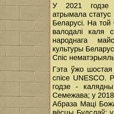
У 2021 годзе 
атрымала статус 
Беларусі. На той
валодалі каля с
народнага майс
культуры Беларус
Спіс нематэрыял
Гэта ўжо шостая
спісе UNESCO. Ра
годзе - калядн
Семежава; у 2018
Абраза Маці Божа
вёсцы Будслаў; у