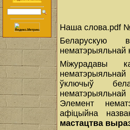
Наша слова.pdf №
Беларускую 
нематэрыяльнай
Міжурадавы 
нематэрыяльна
ўключыў бел
нематэрыяльна
Элемент немат
афіцыйна назв
мастацтва выраз