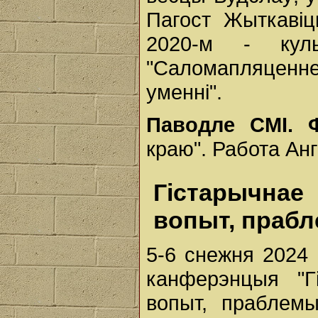
Пагост Жыткавіц
2020-м - кул
"Саломапляценн
уменні".
Паводле СМІ.
краю". Работа Ан
Гістарычна
вопыт, прабл
5-6 снежня 2024
канферэнцыя "Гі
вопыт, праблемы