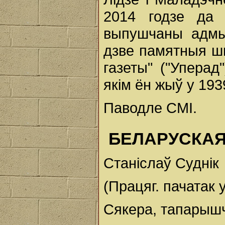
2014 годзе да 
выпушчаны адмы
дзве памятныя ш
газеты" ("Уперад
якім ён жыў у 193
Паводле СМІ.
БЕЛАРУСКАЯ
Станіслаў Суднік
(Працяг. пачатак 
Сякера, тапарыш