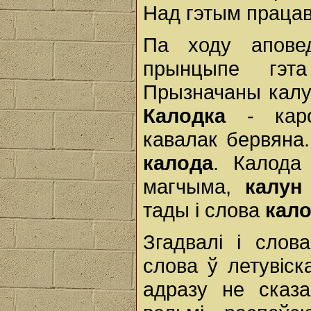
Над гэтым працав
Па ходу апове
прынцыпе гэт
Прызначаны кал
Калодка
- карот
кавалак бервяна
калода
. Калода
магчыма,
калун
тады і слова
кал
Згадвалі і сло
слова ў летувіск
адразу не сказа