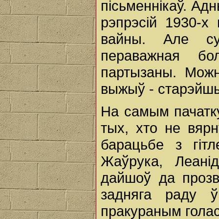
пісьменнікаў. Ад
рэпрэсій 1930-х 
вайны. Але с
пераважная бо
партызаны. Можн
выжыў - старэйшы
На самым пачатку
тых, хто не вярн
барацьбе з гіт
Жаўрука, Леані
дайшоў да прозв
задняга раду ў
пракураным голас