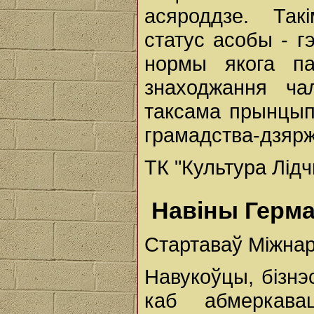
асяроддзе. Так
статус асобы - г
нормы якога па
знаходжання ча
таксама прынцып
грамадства-дзярж
ТК "Культура Лід
Навіны Герма
Стартаваў Міжна
Навукоўцы, бізнэ
каб абмеркава