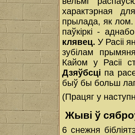
вельмі распаў
характэрная дл
прылада, як лом.
паўкіркі - аднабо
клявец.
У Расіі 
зубілам прымяня
Кайом у Расіі с
Дзяўбсці
па расе
быў бы больш лаг
(Працяг у наступ
Жыві ў сябро
6 снежня бібліят