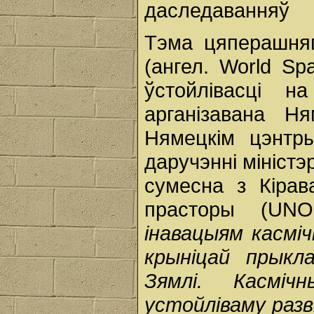
даследаванняў
Тэма цяперашняг
(ангел. World Sp
ўстойлівасці н
арганізавана Н
Нямецкім цэнтры
даручэнні міністэ
сумесна з Кіра
прасторы (UN
інавацыям касмі
крыніцай прыкл
Зямлі. Касмі
устойліваму раз