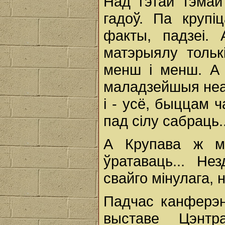
Над гэтай тэмай
гадоў. Па крупіц
факты, падзеі.
матэрыялу тольк
менш і менш. А 
маладзейшыя неа
і - усё, быццам 
пад сілу сабраць..
А Крупава ж ма
ўратаваць... Н
свайго мінулага, 
Падчас канферэ
выставе Цэнтр