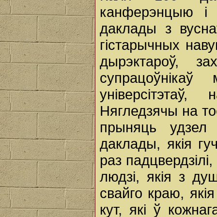
канферэнцыю і 
даклады з вусна
гістарычных наву
дырэктароў, за
супрацоўнікаў
універсітэтаў,
Нягледзячы на то
прыняць удзел 
даклады, якія гу
раз падцвердзілі
людзі, якія з ду
свайго краю, які
кут, які ў кожна