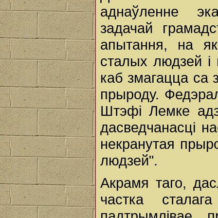
аднаўленне эка
задачай грамадс
апытання, на я
сталых людзей і 
каб змагацца са 
прыроду. Федэрал
Штэфі Лемке адз
дасведчанасці на
некранутая прыро
людзей".
Акрамя таго, да
частка сталаг
падтрымлівае п