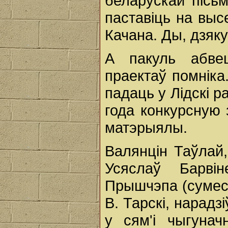
беларускай пісь
паставіць на выс
Качана. Ды, дзякуй
А пакуль абве
праектаў помніка
падаць у Лідскі р
года конкурсную 
матэрыялы.
Валянцін Таўлай
Усяслаў Барві
Прышчэпа (сумес
В. Тарскі, нарадз
у сям'і чыгунач