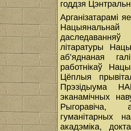
годдзя Цэнтральн
Арганізатарамі яе
Нацыянальнай 
даследаванняў
літаратуры Нацы
аб'яднаная гал
работнікаў Нацы
Цёплыя прывіта
Прэзідыума НА
эканамічных нав
Рыгоравіча, а
гуманітарных н
акадэміка, докт