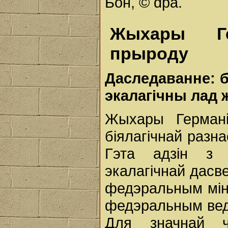
Бон, © dpa.
Жыхары Ге
прыроду
Даследаванне: б
экалагічны лад
Жыхары Германі
біялагічнай разна
Гэта адзін з 
экалагічнай дасв
федэральным міні
федэральным вед
Для значнай ч