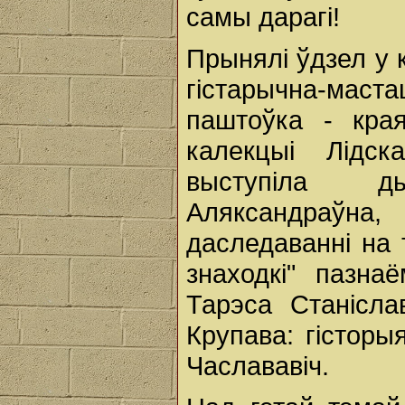
самы дарагі!
Прынялі ўдзел у к
гістарычна-маста
паштоўка - кра
калекцыі Лідска
выступіла д
Аляксандраўна,
даследаванні на 
знаходкі" пазна
Тарэса Станісла
Крупава: гісторы
Часлававіч.