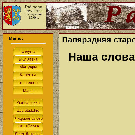
Герб горада
Ліды, наданы
17 верасня
1590 г.
Папярэдняя старо
Меню:
Наша слова.