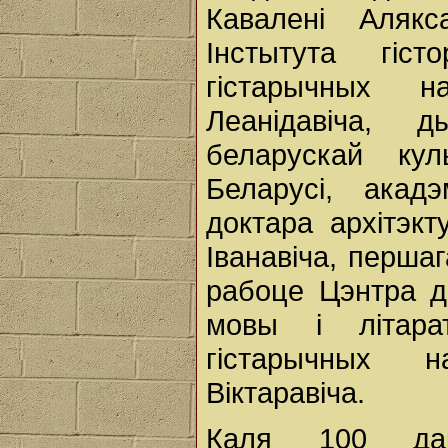
Кавалені Алякс
Інстытута гіс
гістарычных н
Леанідавіча, 
беларускай ку
Беларусі, акадэ
доктара архітэк
Іванавіча, перша
рабоце Цэнтра д
мовы і літара
гістарычных н
Віктаравіча.
Каля 100 да