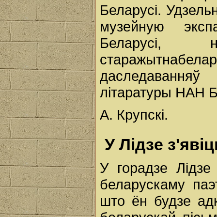
Беларусі. Удзельн
музейную эксп
Беларусі, на
старажытнаб
даследаванняў
літаратуры НАН Б
А. Крупскі.
У Лідзе з'яві
У горадзе Лідзе
беларускаму паэ
што ён будзе ад