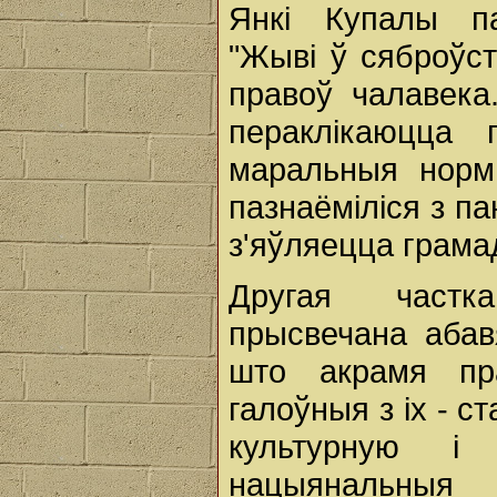
Янкі Купалы па
"Жыві ў сяброўст
правоў чалавека
пераклікаюцца
маральныя нормы
пазнаёміліся з п
з'яўляецца грама
Другая частк
прысвечана абав
што акрамя пра
галоўныя з іх - с
культурную і
нацыянальныя 