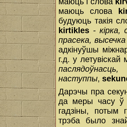
маюць і слова
kir
маюць слова
ki
будуюць такія сл
kirtikles
- кірка, 
прасека, высечка
адкінуўшы міжна
г.д. у летувіска
паслядоўнасць, 
наступпы
,
sekun
Дарэчы пра секун
да меры часу ў 
гадзіны, потым г
трэба было знай