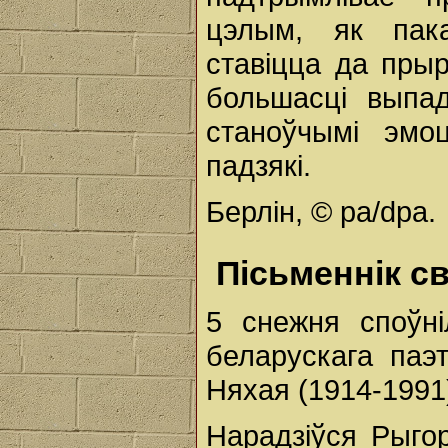
цэлым, як пака
ставіцца да пры
большасці выпа
станоўчымі эмо
падзякі.
Берлін, © pa/dpa.
Пісьменнік с
5 снежня споўн
беларускага паэ
Няхая (1914-1991
Нарадзіўся Рыго