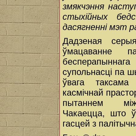
змякчэння насту
стыхійных бед
дасягненні мэт р
Дадзеная серы
ўмацаванне па
бесперапыннага 
супольнасці па ш
ўвага таксама
касмічнай прасто
пытаннем міжн
Чакаецца, што 
гасцей з палітыч