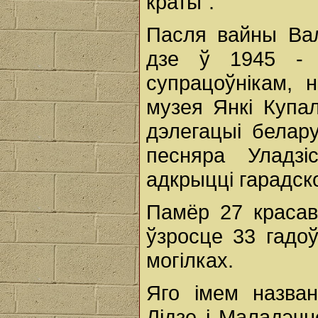
краты".
Пасля вайны Вал
дзе ў 1945 - 
супрацоўнікам, 
музея Янкі Купа
дэлегацыі белару
песняра Уладз
адкрыцці гарадско
Памёр 27 красав
ўзросце 33 гадо
могілках.
Яго імем назван
Лідзе і Маладэчне