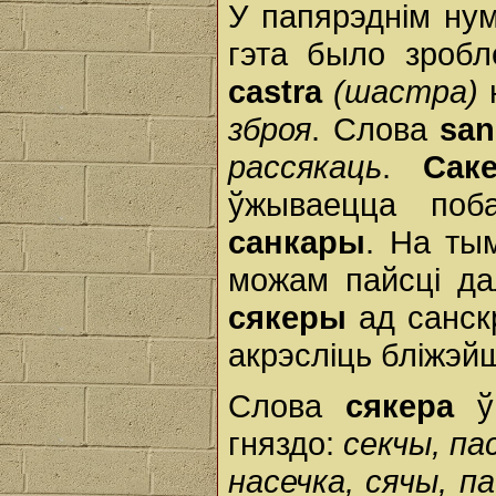
У папярэднім нум
гэта было зробл
сastrа
(шастра)
зброя
. Слова
san
рассякаць
.
Сак
ўжываецца по
санкары
. На ты
можам пайсці да
сякеры
ад санск
акрэсліць бліжэй
Слова
сякера
ў 
гняздо:
секчы, пас
насечка, сячы, п