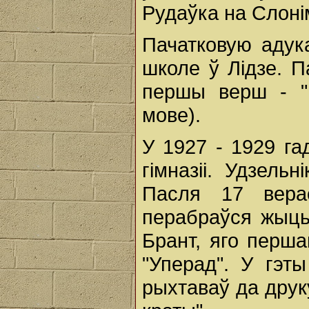
Рудаўка на Слон
Пачатковую адук
школе ў Лідзе. П
першы верш - "В
мове).
У 1927 - 1929 га
гімназіі. Удзель
Пасля 17 вера
перабраўся жыць
Брант, яго перша
"Уперад". У гэт
рыхтаваў да друк