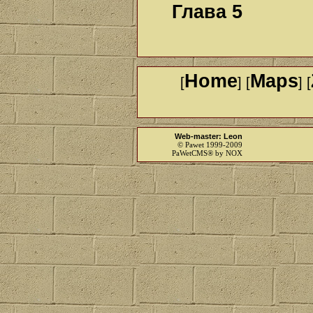
Глава 5
Home
Maps
[
] [
] [
Web-master: Leon
© Pawet 1999-2009
PaWetCMS® by NOX