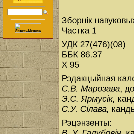
Зборнік навуковы
Частка 1
УДК 27(476)(08)
ББК 86.37
Х 95
Рэдакцыйная кале
С.В. Марозава
, д
Э.С. Ярмусік,
канд
С.У. Сілава,
канды
Рэцэнзенты:
В. У. Галубовіч,
ка