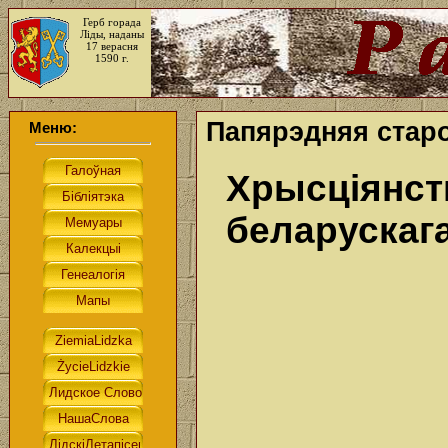
Герб горада
Ліды, наданы
17 верасня
1590 г.
Папярэдняя старо
Меню:
Хрысціянст
беларускага