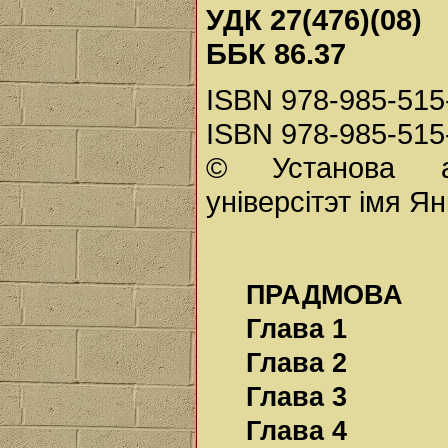
УДК
27(476)(08)
ББК
86.37
ISBN 978-985-515-
ISBN 978-985-515
© Установа ад
універсітэт імя Я
ПРАДМОВА
Глава 1
Глава 2
Глава 3
Глава 4