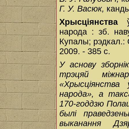
Г. У. Васюк,
канды
Хрысціянства
ў 
народа : зб. нав
Купалы; рэдкал.: С
2009. - 385 с.
У аснову зборні
трэцяй міжна
«Хрысціянства 
народа», а такс
170-годдзю Полац
былі праведзе
выканання Дзя