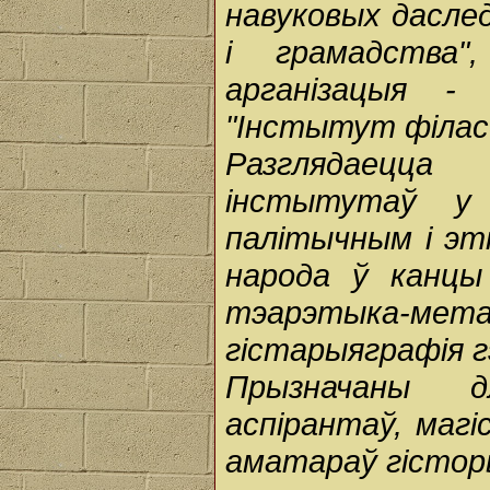
навуковых даслед
і грамадства",
арганізацыя -
"Інстытут філасо
Разглядаецца
інстытутаў у 
палітычным і эт
народа ў канцы
тэарэтыка-м
гістарыяграфія 
Прызначаны д
аспірантаў, магі
аматараў гісторы