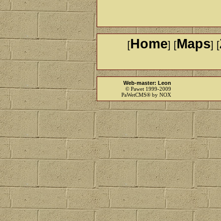
Home
Maps
[
] [
] [
Web-master: Leon
© Pawet 1999-2009
PaWetCMS® by NOX