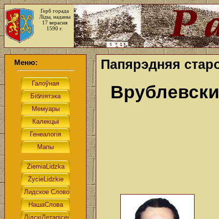
Герб горада
Ліды, наданы
17 верасня
1590 г.
Папярэдняя старо
Меню:
Врублевски