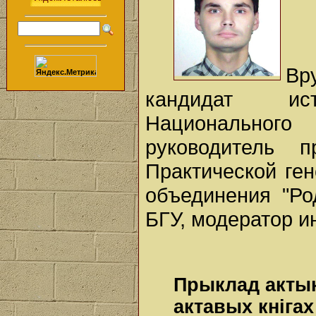
Вр
кандидат ис
Национального 
руководитель п
Практической ген
объединения "Ро
БГУ, модератор и
Прыклад актык
актавых кнігах