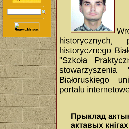
Wr
historycznych,
historycznego Biał
"Szkoła Praktycz
stowarzyszenia 
Białoruskiego u
portalu interneto
Прыклад актык
актавых кнігах