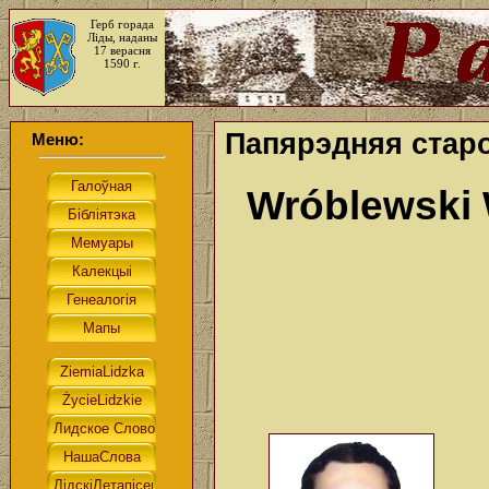
Герб горада
Ліды, наданы
17 верасня
1590 г.
Папярэдняя старо
Меню:
Wróblewski