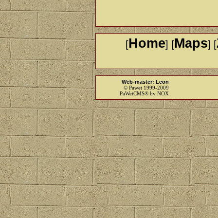
Home
Maps
[
] [
] [
Web-master: Leon
© Pawet 1999-2009
PaWetCMS® by NOX