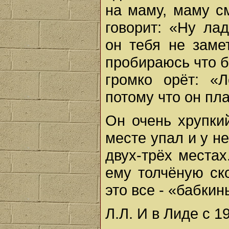
на маму, маму с
говорит: «Ну лад
он тебя не заме
пробираюсь что б
громко орёт: «
потому что он пл
Он очень хрупкий
месте упал и у н
двух-трёх местах
ему толчёную ск
это все - «бабкин
Л.Л. И в Лиде с 1