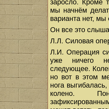
заросло. Кроме 
мы начнём делат
варианта нет, мы 
Он все это слыша
Л.Л. Силовая опер
Л.И. Операция си
уже ничего н
следующее. Колен
но вот в этом м
нога выгибалась,
колено. Пон
зафиксированны