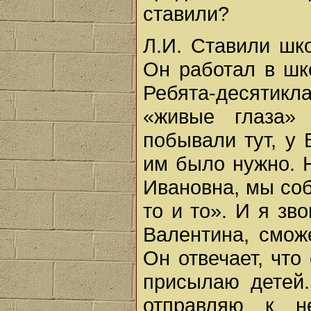
ставили?
Л.И. Ставили шк
Он работал в шко
Ребята-десятик
«живые глаза»
побывали тут, у 
им было нужно. 
Ивановна, мы со
то и то». И я зв
Валентина, смож
Он отвечает, что
присылаю детей
отправляю к н