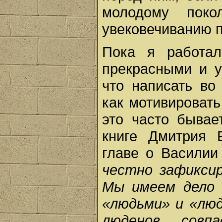
молодому поко
увековечиванию 
Пока я работал
прекрасными и 
что написать во
как мотивировать
это часто бывае
книге Дмитрия 
главе о Василии
честно зафикси
Мы имеем дело 
«людьми» и «лю
люденов совп