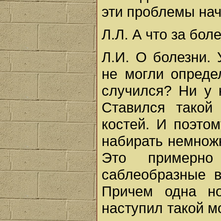
эти проблемы нач
Л.Л. А что за бол
Л.И. О болезни. 
не могли опреде
случился? Ни у 
Ставился такой
костей. И поэтом
набирать немножк
Это примерн
саблеобразные в
Причем одна но
наступил такой м