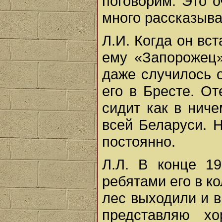
поговорим. Это о
много рассказыва
Л.И. Когда он вст
ему «Запорожец»
даже случилось о
его в Бресте. О
сидит как в ниче
всей Беларуси. 
постоянно.
Л.Л. В конце 1
ребятами его в ко
лес выходили и в
представляю х