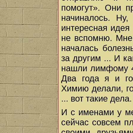
помогут». Они п
начиналось. Ну
интересная идея
не вспомню. Мне 
началась болезн
за другим ... И 
нашли лимфому 4-
Два года я и го
Химию делали, г
... вот такие дела.
И с именами у м
сейчас совсем п
своими друзьями