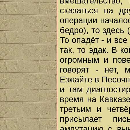
вмешательство, 
сказаться на др
операции началос
бедро), то здесь 
То опадёт - и все 
так, то эдак. В к
огромным и пове
говорят - нет,
Езжайте в Песочно
и там диагности
время на Кавказ
третьим и четв
присылает пис
ампутацию с выч