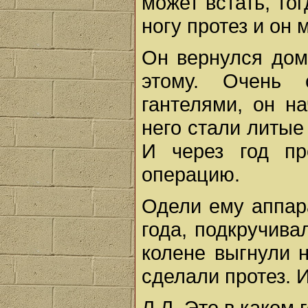
может встать, то
ногу протез и он 
Он вернулся домо
этому. Очень 
гантелями, он на
него стали литые 
И через год пр
операцию.
Одели ему аппара
года, подкручива
колене выгнули н
сделали протез. И
Л.Л. Это в каком 