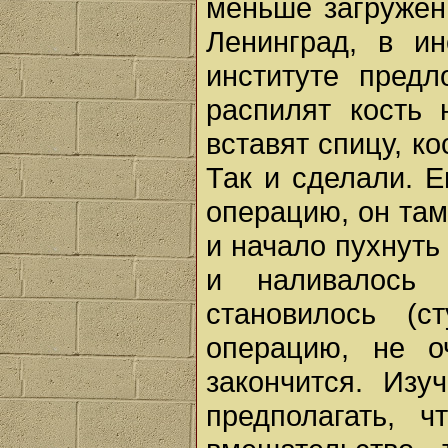
меньше загружен 
Ленинград, в и
институте предл
распилят кость 
вставят спицу, ко
Так и сделали. Е
операцию, он там
и начало пухнуть
и наливалось
становилось (с
операцию, не о
закончится. Изу
предполагать, ч