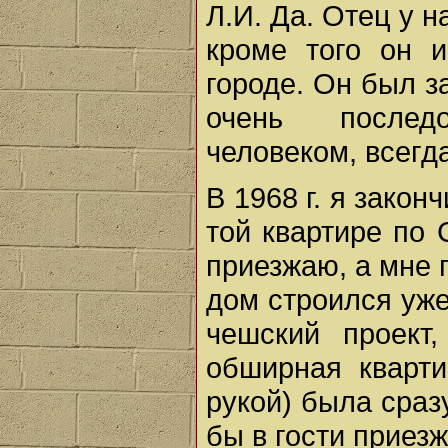
Л.И. Да. Отец у 
кроме того он 
городе. Он был з
очень послед
человеком, всегд
В 1968 г. я закон
той квартире по С
приезжаю, а мне г
дом строился уже
чешский проект,
обширная кварти
рукой) была сраз
бы в гости приезж