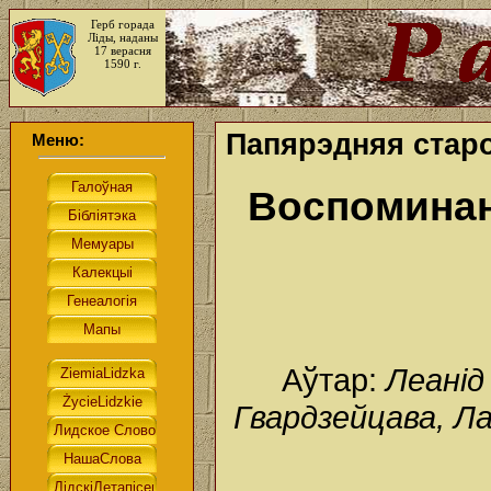
Герб горада
Ліды, наданы
17 верасня
1590 г.
Папярэдняя стар
Меню:
Воспоминан
Аўтар:
Леанід
Гвардзейцава, Ла