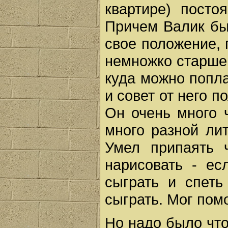
квартире) посто
Причем Валик бы
свое положение, 
немножко старше 
куда можно попла
и совет от него п
Он очень много 
много разной ли
Умел припаять 
нарисовать - ес
сыграть и спеть
сыграть. Мог помо
Но надо было что