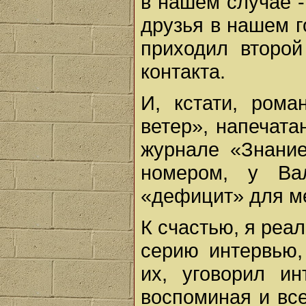
в нашем случае -
друзья в нашем г
приходил второ
контакта.
И, кстати, рома
ветер», напечата
журнале «Знание
номером, у Ва
«дефицит» для ме
К счастью, я реа
серию интервью
их, уговорил и
воспоминая и все