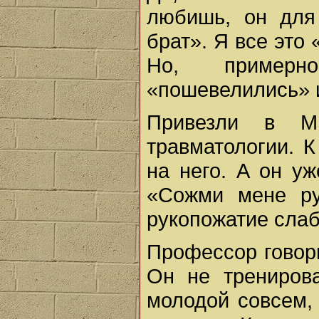
любишь, он для
брат». Я все это
Но, примерн
«пошевелились» и
Привезли в М
травматологии. 
на него. А он уж
«Сожми мене ру
рукопожатие слаб
Профессор говори
Он не трениров
молодой совсем, 