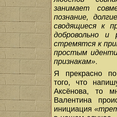
занимает совм
познание, долг
сводящиеся к п
добровольно и 
стремятся к пр
простым идент
признакам»
.
Я прекрасно по
того, что напи
Аксёнова, то м
Валентина прои
инициация
«трет