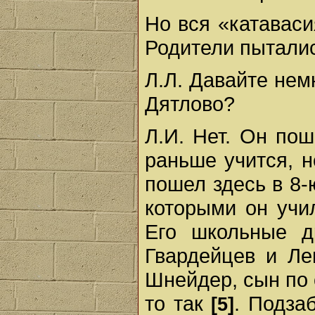
Но вся «катаваси
Родители пытались
Л.Л. Давайте нем
Дятлово?
Л.И. Нет. Он пош
раньше учится, н
пошел здесь в 8
которыми он учи
Его школьные д
Гвардейцев и Л
Шнейдер, сын по 
то так
. Подза
[5]