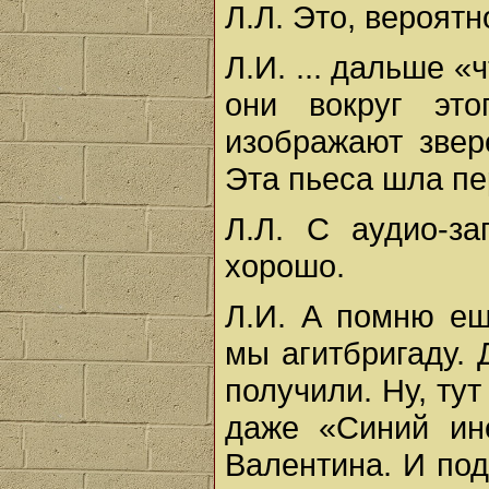
Л.Л. Это, вероятн
Л.И. ... дальше «
они вокруг эт
изображают звер
Эта пьеса шла пе
Л.Л. С аудио-з
хорошо.
Л.И. А помню ещ
мы агитбригаду. 
получили. Ну, ту
даже «Синий ин
Валентина. И под