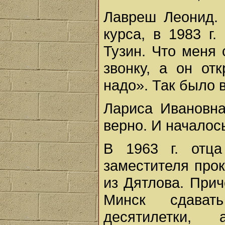
Лавреш Леонид. 
курса, в 1983 г
Тузин. Что меня 
звонку, а он от
надо». Так было 
Лариса Ивановна
верно. И началось
В 1963 г. отц
заместителя про
из Дятлова. Прич
Минск сдават
десятилетки,