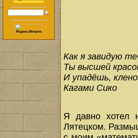
Как я завидую те
Ты высшей крас
И упадёшь, клен
Кагами Сико
Я давно хотел 
Лятецком. Размыш
с моим «математ