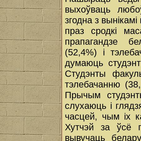
выхоўваць любо
згодна з вынікам
праз сродкі ма
прапагандзе б
(52,4%) і тэлеб
думаюць студэнт
Студэнты факуль
тэлебачанню (38,
Прычым студэнты
слухаюць і глядз
часцей, чым іх к
Хутчэй за ўсё 
вывучаць белару