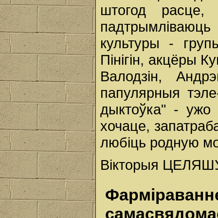
штогод расце,
падтрымліваюц
культуры - груп
Пінігін, акцёры К
Валодзін, Андр
папулярныя тэле
дыктоўка" - ужо
хочаце, запатраба
любіць родную мов
Вікторыя ЦЕЛЯШ
Фарміра
самасвядомас