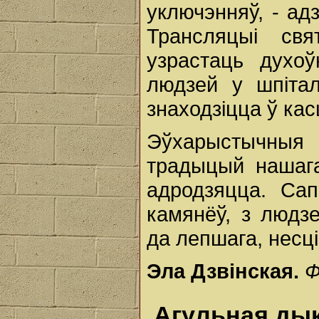
уключэнняў, - ад
Трансляцыі св
узрастаць духо
людзей у шпіта
знаходзіцца ў кас
Эўхарыстычныя
традыцый нашаг
адродзяцца. Са
камянёў, з людзе
да лепшага, несц
Эла Дзвінская.
Ф
Агульная дык