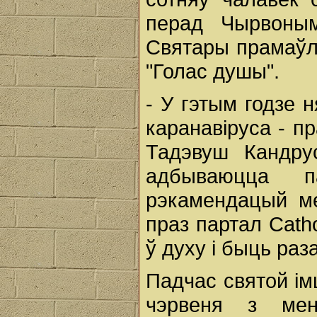
перад Чырвоным
Святары прамаўля
"Голас душы".
- У гэтым годзе 
каранавіруса - пр
Тадэвуш Кандру
адбываюцца п
рэкамендацый м
праз партал Catho
ў духу і быць раза
Падчас святой ім
чэрвеня з ме