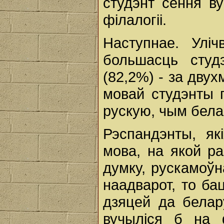
студэнт сёння в
філалогіі.
Наступнае. Улі
большасць студэ
(82,2%) - за дву
мовай студэнты 
рускую, чым бела
Рэспандэнты, як
мова, на якой р
думку, рускамоўн
наадварот, то ба
дзяцей да белар
вучыліся б на ф