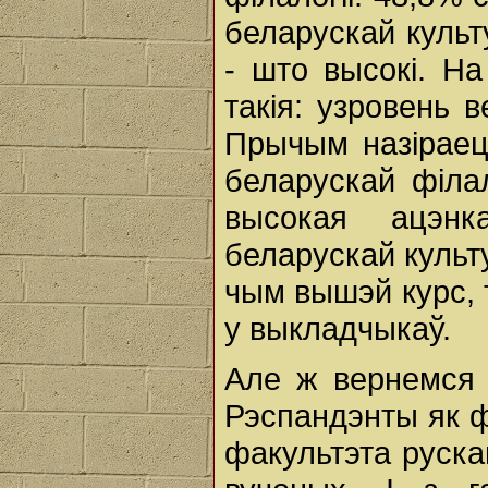
беларускай культ
- што высокі. На
такія: узровень в
Прычым назіраец
беларускай філа
высокая ацэнк
беларускай культу
чым вышэй курс, 
у выкладчыкаў.
Але ж вернемся 
Рэспандэнты як фа
факультэта рускай