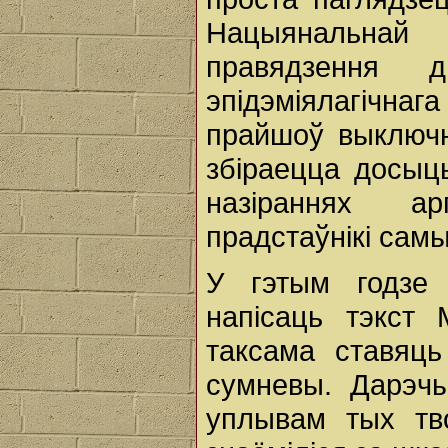
Нацыянальнай 
правядзення 
эпідэміялагічн
прайшоў выключ
збіраецца досыць
назіраннях ар
прадстаўнікі сам
У гэтым годзе 
напісаць тэкст 
таксама ставяць
сумневы. Дарэч
уплывам тых тво