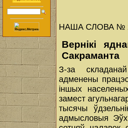
НАША СЛОВА № 25 
Вернікі ядн
Сакраманта
З-за складанай
адменены працэсі
іншых населены
замест агульнагар
тысячы ўдзельн
адмысловыя Эўх
сотняў чалавек 