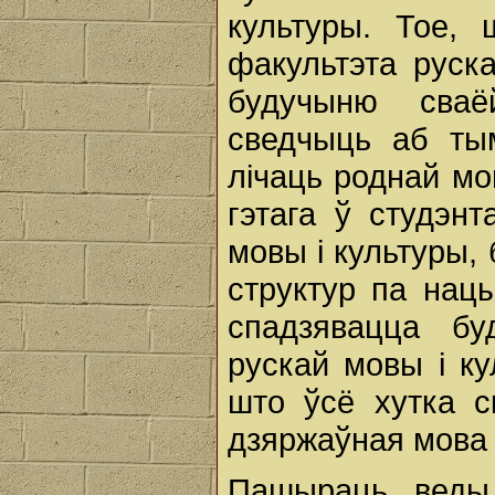
культуры. Тое, 
факультэта руска
будучыню сваё
сведчыць аб тым
лічаць роднай мо
гэтага ў студэн
мовы і культуры,
структур па на
спадзявацца бу
рускай мовы і ку
што ўсё хутка с
дзяржаўная мова 
Пашыраць веды 