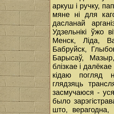
аркуш і ручку, па
мяне ні для каг
дасланай аргані
Удзельнікі ўжо 
Менск, Ліда, В
Бабруйск, Глыбо
Барысаў, Мазыр
блізкае і далёкае 
кідаю погляд н
глядзяць транс
засмучаюся - ус
было зарэгістрав
што, верагодна, 