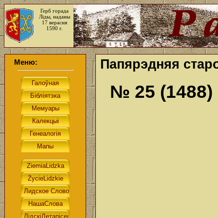
Герб горада
Ліды, наданы
17 верасня
1590 г.
Папярэдняя старо
Меню:
№ 25 (1488)