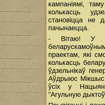
кампаніямі, та
колькасць удз
становіцца не д
пачынаецца.
- Вітаю! У 
беларускамоўны
праектам, які см
колькасць белар
ўдзельнікаў гене
Аўдрыюс Мікшыс.
ўсіх у Нацыяна
"Агульную дыктоўк