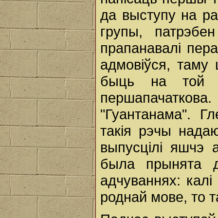
да выступу на р
групы, патрэбе
прапанавалі пера
адмовіўся, таму
быць на той 
першапачатков
"Гуантанама". Г
такія рэчы нада
выпусцілі яшчэ 
была прынята д
адчуваннях: калі
роднай мове, то т