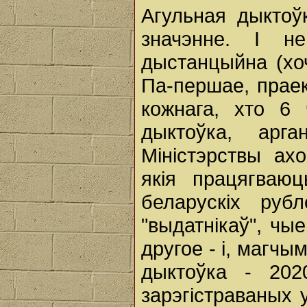
Агульная дыктоў
значэнне. І н
дыстанцыйна (хо
Па-першае, прае
кожнага, хто 6
дыктоўка, арга
Міністэрствы ах
якія працягваю
беларускіх ру
"выдатнікаў", чые
другое - і, магчы
дыктоўка - 202
зарэгістраваных 