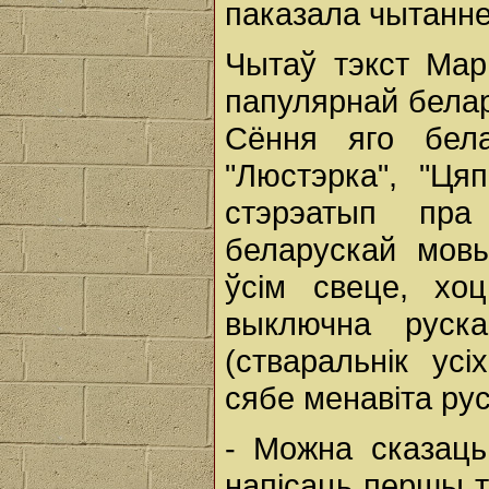
паказала чытанне
Чытаў тэкст Мар
папулярнай белар
Сёння яго бела
"Люстэрка", "Ця
стэрэатып пра
беларускай мов
ўсім свеце, хо
выключна руск
(стваральнік ус
сябе менавіта ру
- Можна сказаць
напісаць першы т