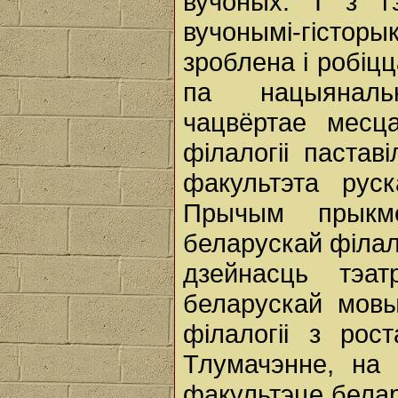
вучоных. I з г
вучонымі-гісто
зроблена і робіц
па нацыяналь
чацвёртае месц
філалогіі пастав
факультэта рус
Прычым прыкме
беларускай філал
дзейнасць тэа
беларускай мовы
філалогіі з рос
Тлумачэнне, на 
факультэце белар