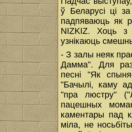
Падчас выступаў,
ў Беларусі ці з
падпяваюць як р
NIZKIZ. Хоць з 
узнікаюць смешны
- З залы неяк пр
Дамма". Для раз
песні "Як спыня
"Бачылі, каму а
"пра люстру" (
пацешных моман
каментары пад к
міла, не носьбіт