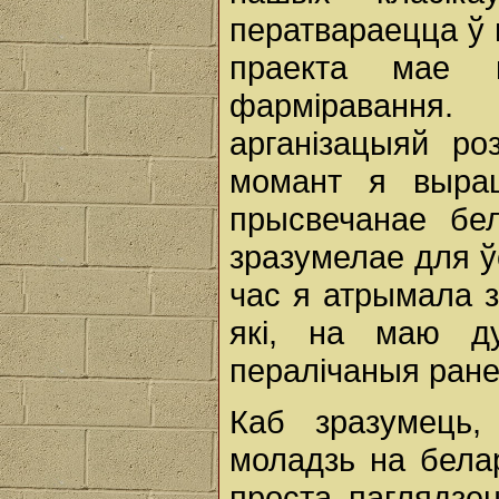
ператвараецца ў
праекта мае 
фарміравання
арганізацыяй ро
момант я выраш
прысвечанае бел
зразумелае для ў
час я атрымала з
які, на маю д
пералічаныя ране
Каб зразумець,
моладзь на бела
проста паглядзец