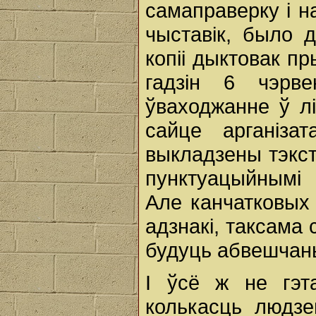
самаправерку і н
чыставік, было 
копіі дыктовак п
гадзін 6 чэрв
ўваходжанне ў л
сайце арганіза
выкладзены тэкст
пунктуацыйнымі 
Але канчатковых 
адзнакі, таксама
будуць абвешчаны
І ўсё ж не гэт
колькасць людзе