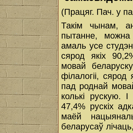
(Працяг. Пач. у п
Такім чынам, а
пытанне, можна
амаль усе студэн
сярод якіх 90,2
мовай беларуск
філалогіі, сярод
пад роднай мова
колькі рускую. I
47,4% рускіх адк
маёй нацыянал
беларусаў лічаць,