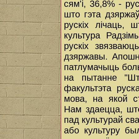
сям'і, 36,8% - р
што гэта дзяржа
рускіх лічаць, 
культура Радзім
рускіх звязваю
дзяржавы. Апошн
патлумачыць боль
на пытанне "Шт
факультэта руска
мова, на якой с
Нам здаецца, што
пад культурай св
або культуру бы