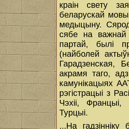
краін свету за
беларускай мовы 
медыцыну. Сярод
сябе на важнай 
партай, былі пр
(найболей актыў
Гарадзенская, Б
акрамя таго, ад
камунікацыях ААТ
рэгістрацыі з Ра
Чэхіі, Францыі, 
Турцыі.
...На гадзіннік