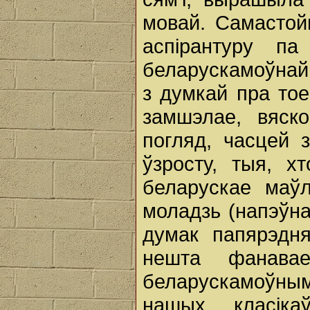
мовай. Самастой
аспірантуру п
беларускамоўнай 
з думкай пра тое
замшэлае, вяск
погляд, часцей 
ўзросту, тыя, х
беларускае маў
моладзь (напэўна
думак папярэдня
нешта фанава
беларускамоўным
нашых класік