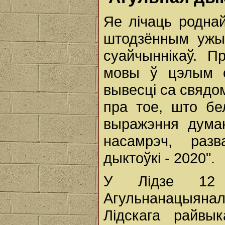
Яе лічаць родна
штодзённым ужы
суайчыннікаў. П
мовы ў цэлым с
вывесці са свядо
пра тое, што бе
выражэння думак
насамрэч, разв
дыктоўкі - 2020".
У Лідзе 12 
Агульнанацыян
Лідскага райвы