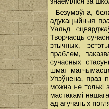
знаёміліся за шко
- Безумоўна, бел
адукацыйныя пра
Уальд сцвярджа
Творчасць сучас
этычных, эстэт
праблем, паказ
сучасных стасу
шмат магчымасце
Упэўнена, праз п
можна не толькі 
мастакамі нашага
ад агучаных погл