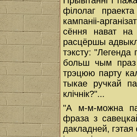
Прывітанні і паж
філолаг праекта
кампаніі-арганіз
сёння нават на
расцёршы адвыклы
тэксту: "Легенда 
больш чым праз 
трэцюю парту кал
тыкае ручкай па
клічнік?"...
"А м-м-можна па
фраза з савецкай
дакладней, гэтая 