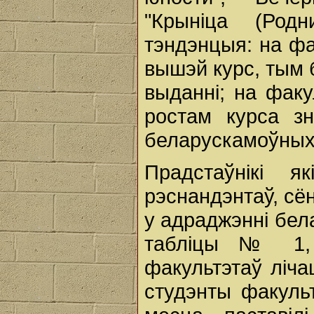
"Крыніца (Род
тэндэнцыя: на фа
вышэй курс, тым
выданні; на факу
ростам курса зн
беларускамоўных
Прадстаўнікі я
рэснандэнтаў, сё
у адраджэнні бе
табліцы № 1,
факультэтаў лічац
студэнты факульт