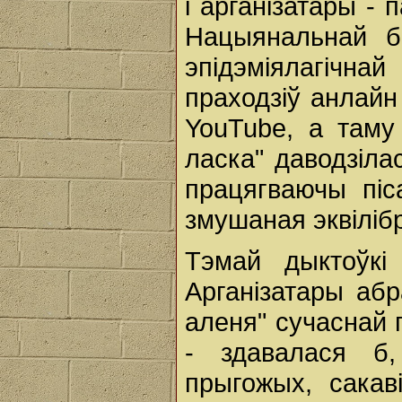
і арганізатары -
Нацыянальнай бі
эпідэміялагічна
праходзіў анлай
YouTube, а таму
ласка" даводзіла
працягваючы піс
змушаная эквіліб
Тэмай дыктоўкі 
Арганізатары абр
аленя" сучаснай 
- здавалася б
прыгожых, сакав