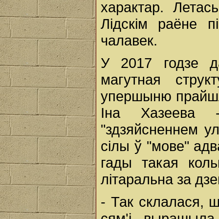
характар. Летас
Лідскім раёне п
чалавек.
У 2017 годзе д
магутная струк
упершыню прайшла
Іна Хазеева 
"здзяйсненнем у
сілы ў "мове" ад
гады такая коль
літаральна за дзе
- Так склалася, 
сям'і, вырашыла