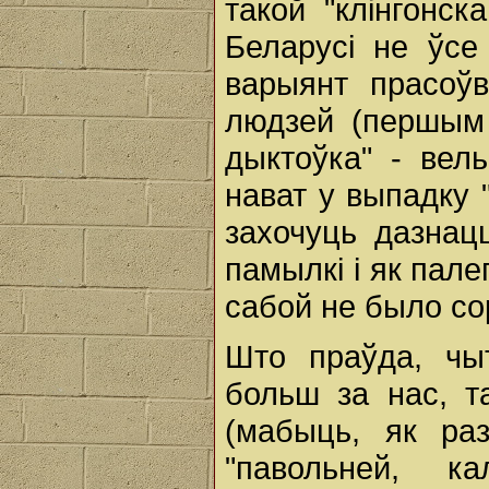
такой "клінгонск
Беларусі не ўсе
варыянт прасоў
людзей (першым 
дыктоўка" - вел
нават у выпадку "
захочуць дазнац
памылкі і як пал
сабой не было со
Што праўда, чыт
больш за нас, т
(мабыць, як ра
"павольней, к