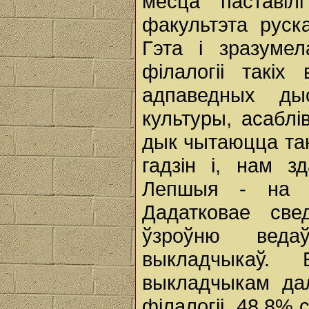
месца паставіл
факультэта руска
Гэта і зразумел
філалогіі такіх
адпаведных ды
культуры, асаблі
дык чытаюцца та
гадзін і, нам з
Лепшыя - на фа
Дадатковае све
ўзроўню веда
выкладчыкаў.
выкладчыкам дал
філалогіі. 48,8% 