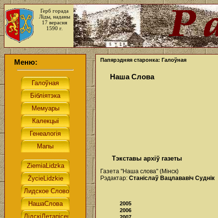
Герб горада
Ліды, наданы
17 верасня
1590 г.
Папярэдняя старонка: Галоўная
Меню:
Наша Слова
Тэкставы архіў газеты
Газета "Наша слова" (Мінск)
Рэдактар:
Станіслаў Вацлававіч Суднік
2005
2006
2007