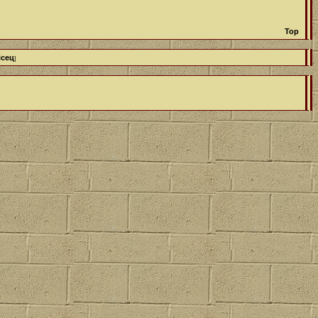
Top
ісец
]