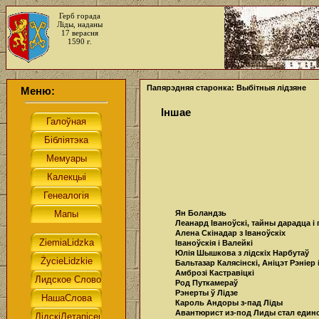
Герб горада
Ліды, наданы
17 верасня
1590 г.
Папярэдняя старонка: Выбітныя лідзяне
Меню:
Іншае
Ян Боландзь
Леанард Іваноўскі, тайны дарадца і
Алена Скінадар з Іваноўскіх
Іваноўскія і Валейкі
Юлія Шышкова з лідскіх Нарбутаў
Бальтазар Калясінскі, Аніцэт Рэніер 
Амброзі Кастравіцкі
Род Путкамераў
Рэнерты ў Лідзе
Кароль Андоры з-пад Ліды
Авантюрист из-под Лиды стал еди