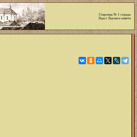
Старонка № 1 горада
Ліды і Лідскага павета