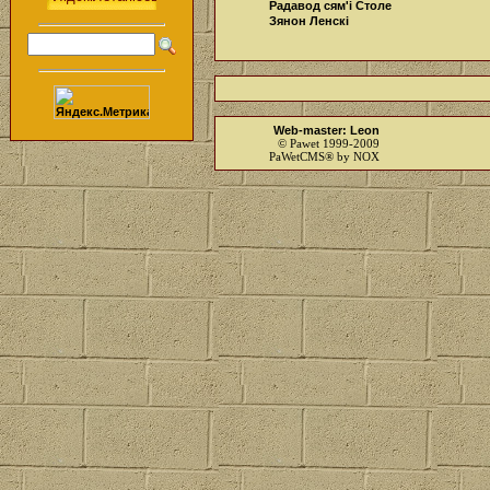
Радавод сям'і Столе
Зянон Ленскі
Web-master: Leon
© Pawet 1999-2009
PaWetCMS® by NOX