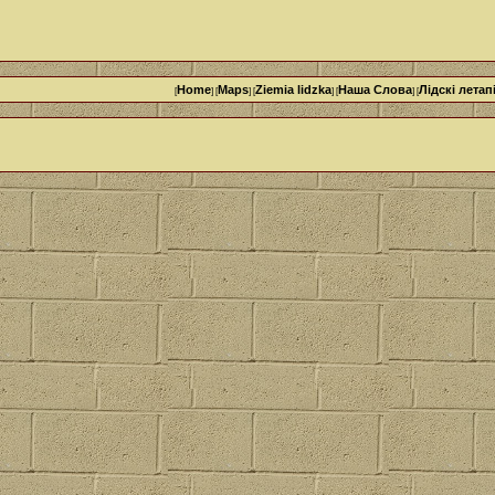
Home
Maps
Ziemia lidzka
Наша Cлова
Лідскі летап
[
] [
] [
] [
] [