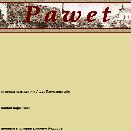
 ганаровы грамадзянін Ліды. Паслужны спіс
і Каятан Дарашкеіч
нственным в истории королем Андорры