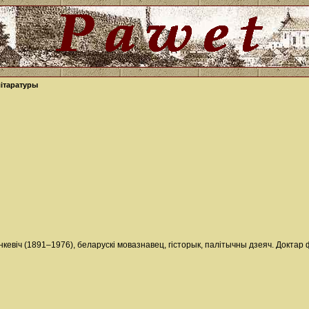
літаратуры
кевіч (1891–1976), беларускі мовазнавец, гісторык, палітычны дзеяч. Доктар ф