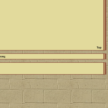
Top
ісец
]