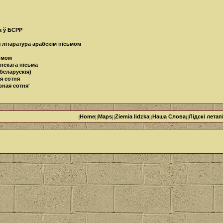
а ў БСРР
 літаратура арабскім пісьмом
сьмом
нскага пісьма
беларускія)
я сотня
рная сотня'
Home
Maps
Ziemia lidzka
Наша Cлова
Лідскі летап
[
] [
] [
] [
] [