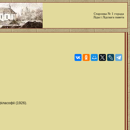
Старонка № 1 горада
Ліды і Лідскага павета
іласофіі (1926).