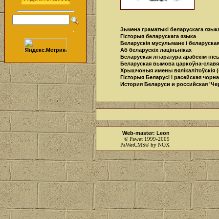
Зьмена граматыкі беларускага язык
Гісторыя беларускага языка
Беларускія мусульмане i беларуская
Аб беларускіх лаціньніках
Беларуская літаратура арабскім пі
Беларуская вымова царкоўна-славя
Хрышчоныя имены вялікалітоўскія (
Гісторыя Беларусі i расейская чорна
История Беларуси и российская 'Че
Web-master: Leon
© Pawet 1999-2009
PaWetCMS® by NOX