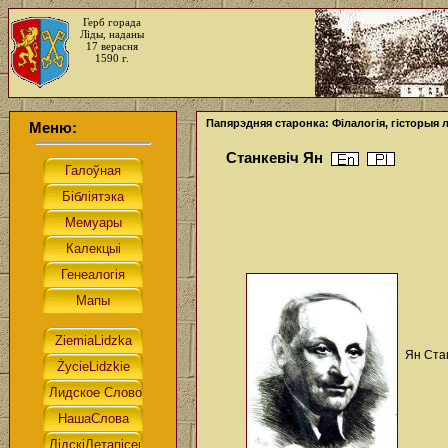
Герб горада
Ліды, наданы
17 верасня
1590 г.
Папярэдняя старонка: Філалогія, гісторыя 
Меню:
Станкевіч Ян
Ян Стан