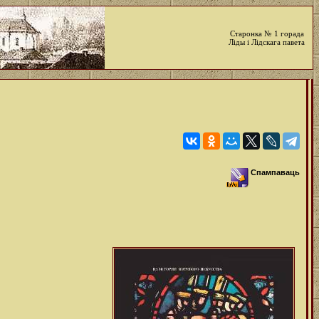
Старонка № 1 горада
Ліды і Лідскага павета
Спампаваць