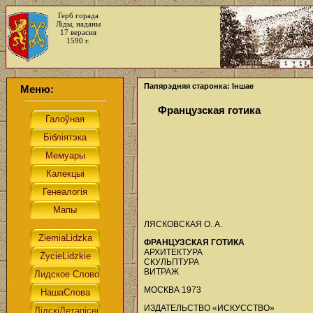
Герб горада
Ліды, наданы
17 верасня
1590 г.
Папярэдняя старонка: Іншае
Меню:
Французская готика
ЛЯСКОВСКАЯ О. А.
ФРАНЦУЗСКАЯ ГОТИКА
АРХИТЕКТУРА
СКУЛЬПТУРА
ВИТРАЖ
МОСКВА 1973
ИЗДАТЕЛЬСТВО «ИСКУССТВО»