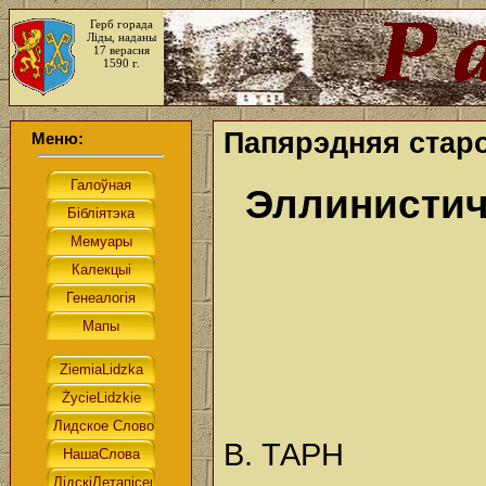
Герб горада
Ліды, наданы
17 верасня
1590 г.
Папярэдняя старо
Меню:
Эллинистич
В. ТАРН