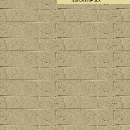
PaWetCMS® by NOX