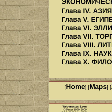
ЭКОНОМИЧЕС
Глава IV. АЗИЯ
Глава V. ЕГИП
Глава VI. ЭЛ
Глава VII. Т
Глава VIII. Л
Глава IX. НА
Глава X. ФИЛ
Home
Maps
[
] [
] [
Web-master: Leon
© Pawet 1999-2009