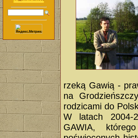
rzeką Gawią - pr
na Grodzieńszcz
rodzicami do Pols
W latach 2004-2
GAWIA, któreg
poświeconych histo