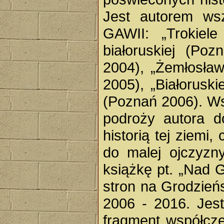
Jest autorem wsz
GAWII: „Trokiel
białoruskiej (Po
2004), „Żemłosław
2005), „Białoruski
(Poznań 2006). Ws
podroży autora d
historią tej ziemi
do malej ojczyzn
książkę pt. „Nad 
stron na Grodzieńs
2006 - 2016. Jest
fragment współczes