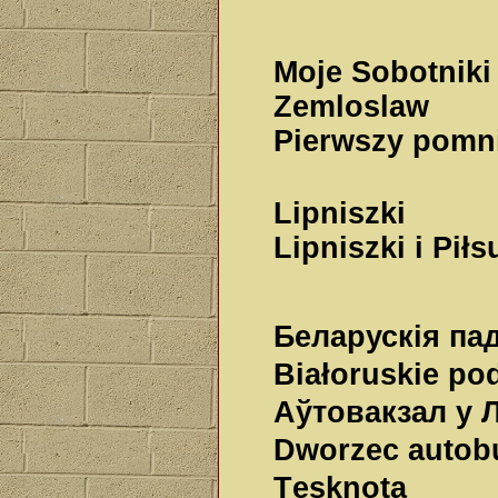
Moje Sobotniki
Zemloslaw
Pierwszy pomn
Lipniszki
Lipniszki i Piłs
Беларускія п
Białoruskie po
Аўтовакзал у Л
Dworzec autob
Tęsknota