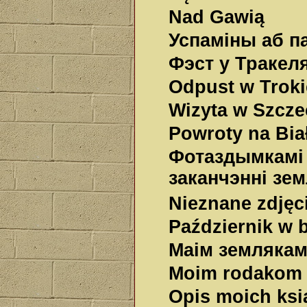
Nad Gawią
Успамiны аб п
Фэст у Тракеля
Odpust w Troki
Wizyta w Szcze
Powroty na Bia
Фотаздымкамi 
заканчэнні зе
Nieznane zdjęc
Październik w b
Маім земляка
Moim rodakom
Opis moich ksi