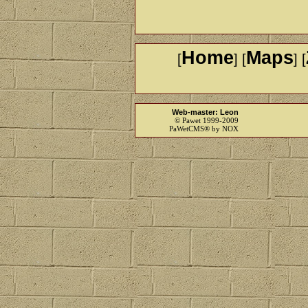
Home
Maps
[
] [
] [
Web-master: Leon
© Pawet 1999-2009
PaWetCMS® by NOX