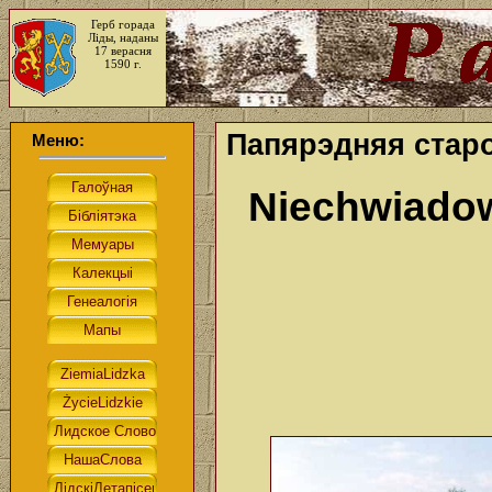
Герб горада
Ліды, наданы
17 верасня
1590 г.
Папярэдняя старо
Меню:
Niechwiado