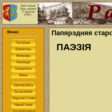
Герб горада
Ліды, наданы
17 верасня
1590 г.
Папярэдняя старо
Меню:
ПАЭЗІЯ