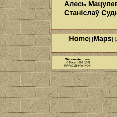
Алесь Мацуле
Станіслаў Суд
Home
Maps
[
] [
] [
Web-master: Leon
© Pawet 1999-2009
PaWetCMS® by NOX