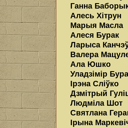
Ганна Баборы
Алесь Хітрун
Марыя Масла
Алеся Бурак
Ларыса Канчэ
Валера Мацул
Ала Юшко
Уладзімір Бур
Ірэна Сліўко
Дзмітрый Гулі
Людміла Шот
Святлана Гера
Ірына Маркеві