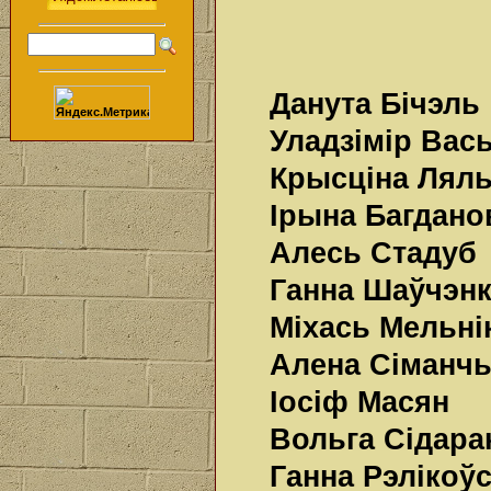
Данута Бічэль
Уладзімір Вас
Крысціна Лял
Ірына Багдано
Алесь Стадуб
Ганна Шаўчэн
Міхась Мельні
Алена Сіманч
Іосіф Масян
Вольга Сідара
Ганна Рэлікоў