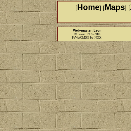
Home
Maps
[
] [
] [
Web-master: Leon
© Pawet 1999-2009
PaWetCMS® by NOX