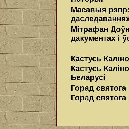
Масавыя рэпрэ
даследаваннях
Мітрафан Доўна
дакументах і ў
Кастусь Каліно
Кастусь Калін
Беларусі
Горад святога 
Горад святога 