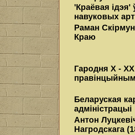
'Краёвая ідэя'
навуковых ар
Раман Скірмунт
Краю
Гародня Х - ХХ
правінцыйным
Беларуская ка
адміністрацыі
Антон Луцкеві
Нагродскага (1