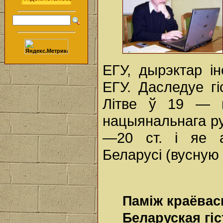
ЕГУ, дырэктар і
ЕГУ. Даследуе гі
Літве ў 19 — п
нацыянальнага ру
—20 ст. і яе 
Беларусі (вусную 
Паміж краёвас
Беларуская гі