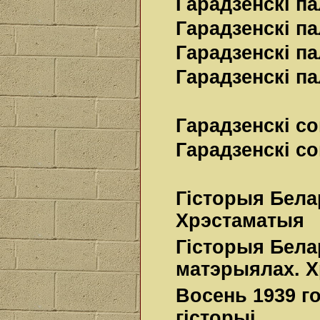
Гарадзенскі па
Гарадзенскі па
Гарадзенскі па
Гарадзенскі па
Гарадзенскі с
Гарадзенскі с
Гiсторыя Белару
Хрэстаматыя
Гісторыя Белар
матэрыялах. 
Восень 1939 го
гісторыі