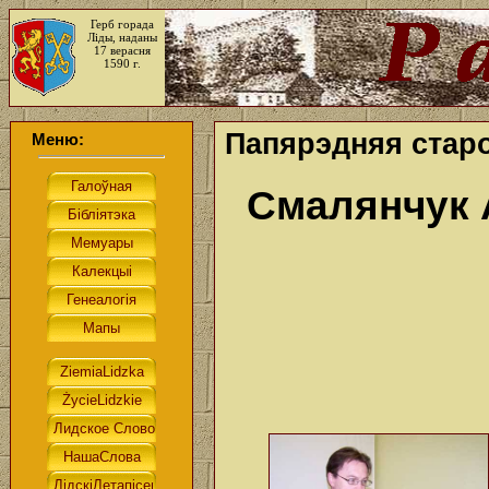
Герб горада
Ліды, наданы
17 верасня
1590 г.
Папярэдняя старо
Меню:
Смалянчук 