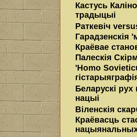
Кастусь Каліно
традыцыі
Раткевіч versu
Гарадзенскія '
Краёвае стано
Палескія Скірм
'Homo Sovietic
гістарыяграфі
Беларускі рух 
нацыі
Віленскія ска
Краёвасць стас
нацыянальных 